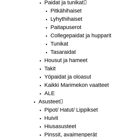
Paidat ja tunikat
Pitkähihaiset
Lyhythihaiset
Paitapuserot
Collegepaidat ja hupparit
Tunikat
Tasaraidat
Housut ja hameet
Takit
Yöpaidat ja oloasut
Kaikki Marimekon vaatteet
ALE
Asusteet
Pipot/ Hatut/ Lippikset
Huivit
Hiusasusteet
Pinssit, avaimenperät