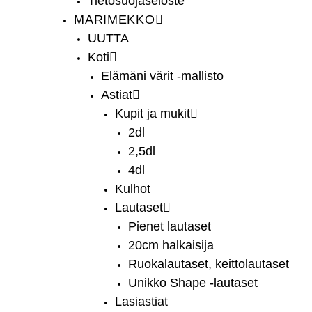
Tietosuojaseloste
MARIMEKKO
UUTTA
Koti
Elämäni värit -mallisto
Astiat
Kupit ja mukit
2dl
2,5dl
4dl
Kulhot
Lautaset
Pienet lautaset
20cm halkaisija
Ruokalautaset, keittolautaset
Unikko Shape -lautaset
Lasiastiat