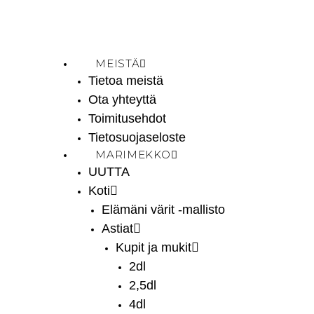
MEISTÄ
Tietoa meistä
Ota yhteyttä
Toimitusehdot
Tietosuojaseloste
MARIMEKKO
UUTTA
Koti
Elämäni värit -mallisto
Astiat
Kupit ja mukit
2dl
2,5dl
4dl