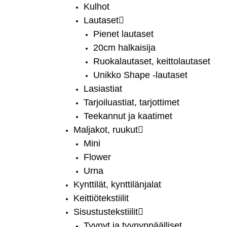
Kulhot
Lautaset
Pienet lautaset
20cm halkaisija
Ruokalautaset, keittolautaset
Unikko Shape -lautaset
Lasiastiat
Tarjoiluastiat, tarjottimet
Teekannut ja kaatimet
Maljakot, ruukut
Mini
Flower
Urna
Kynttilät, kynttilänjalat
Keittiötekstiilit
Sisustustekstiilit
Tyynyt ja tyynynpäälliset