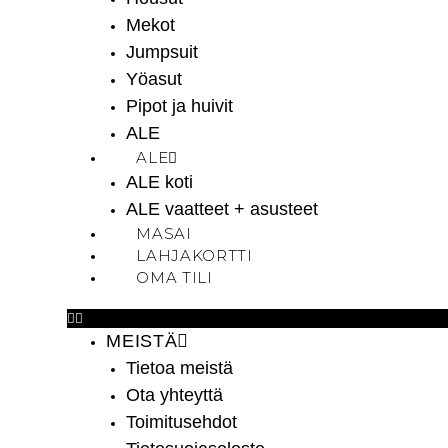
Mekot
Jumpsuit
Yöasut
Pipot ja huivit
ALE
ALE
ALE koti
ALE vaatteet + asusteet
MASAI
LAHJAKORTTI
OMA TILI
MEISTÄ
Tietoa meistä
Ota yhteyttä
Toimitusehdot