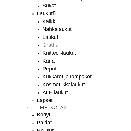
Sukat
Laukut
Kaikki
Nahkalaukut
Laukut
Gratha
Knitted -laukut
Karla
Reput
Kukkarot ja lompakot
Kosmetiikkalaukut
ALE laukut
Lapset
METSOLA
Bodyt
Paidat
Housut