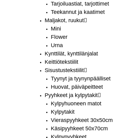
Tarjoiluastiat, tarjottimet
Teekannut ja kaatimet
Maljakot, ruukut
Mini
Flower
Urna
Kynttilät, kynttilänjalat
Keittiötekstiilit
Sisustustekstiilit
Tyynyt ja tyynynpäälliset
Huovat, päiväpeitteet
Pyyhkeet ja kylpytakit
Kylpyhuoneen matot
Kylpytakit
Vieraspyyhkeet 30x50cm
Käsipyyhkeet 50x70cm
Kylpypyyhkeet