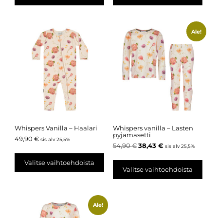
Ale!
Whispers Vanilla – Haalari
Whispers vanilla – Lasten
pyjamasetti
49,90
€
sis alv 25,5%
54,90
€
38,43
€
sis alv 25,5%
Valitse vaihtoehdoista
Valitse vaihtoehdoista
Ale!