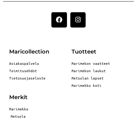
Maricollection
Tuotteet
Asiakaspalvelu
Marimekon vaatteet
Toimitusehdot
Marimekon laukut
Tietosuojaseloste
Metsolan lapset
Marimekko koti
Merkit
Marimekko
Metsola