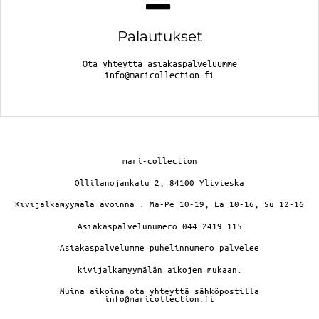
Palautukset
Ota yhteyttä asiakaspalveluumme
info@maricollection.fi
mari-collection
Ollilanojankatu 2, 84100 Ylivieska
Kivijalkamyymälä avoinna : Ma-Pe 10-19, La 10-16, Su 12-16
Asiakaspalvelunumero 044 2419 115
Asiakaspalvelumme puhelinnumero palvelee
kivijalkamyymälän aikojen mukaan.
Muina aikoina ota yhteyttä sähköpostilla
info@maricollection.fi