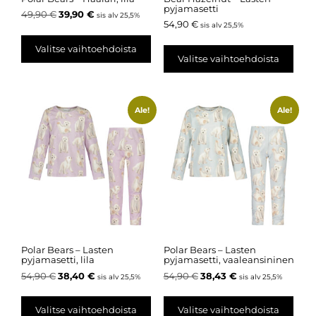
pyjamasetti
49,90
€
39,90
€
sis alv 25,5%
54,90
€
sis alv 25,5%
Valitse vaihtoehdoista
Valitse vaihtoehdoista
Ale!
Ale!
Polar Bears – Lasten
Polar Bears – Lasten
pyjamasetti, lila
pyjamasetti, vaaleansininen
54,90
€
38,40
€
54,90
€
38,43
€
sis alv 25,5%
sis alv 25,5%
Valitse vaihtoehdoista
Valitse vaihtoehdoista