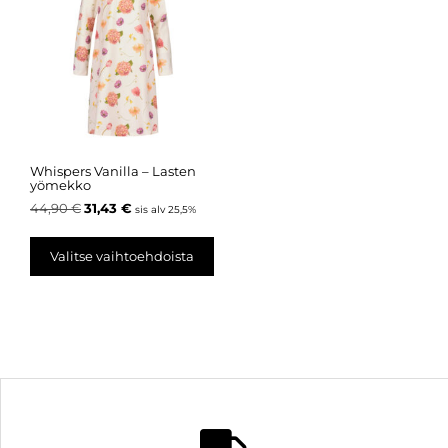
Whispers Vanilla – Lasten
yömekko
44,90
€
31,43
€
sis alv 25,5%
Valitse vaihtoehdoista