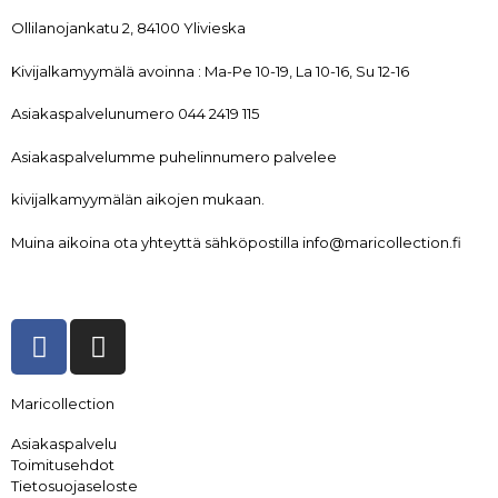
Ollilanojankatu 2, 84100 Ylivieska
Kivijalkamyymälä avoinna : Ma-Pe 10-19, La 10-16, Su 12-16
Asiakaspalvelunumero 044 2419 115
Asiakaspalvelumme puhelinnumero palvelee
kivijalkamyymälän aikojen mukaan.
Muina aikoina ota yhteyttä sähköpostilla info@maricollection.fi
Maricollection
Asiakaspalvelu
Toimitusehdot
Tietosuojaseloste