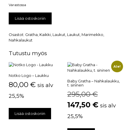
Varastossa
Lisää ostoskoriin
Osastot:
Gratha
,
Kaikki
,
Laukut
,
Laukut
,
Marimekko
,
Nahkalaukut
Tutustu myös
Ale!
Notko Logo – Laukku
Baby Gratha – Nahkalaukku,
80,00
€
sis alv
t. sininen
295,00
€
25,5%
147,50
€
sis alv
Lisää ostoskoriin
25,5%