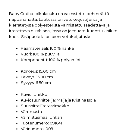
Baby Gratha -olkalaukku on valmistettu pehmeästä
nappanahasta. Laukussa on vetoketjusuljenta ja
kierrätetystä polyesterista valmistettu säädettävä ja
irrotettava olkahihna, jossa on jacquard-kudottu Unikko-
kuosi. Sisäpuolella on pieni vetoketjutasku.
Päämateriaali:
100 % nahka
Vuori:
100 % puuvilla
Komponentti:
100 % polyamidi
Korkeus:
15.00 cm
Leveys:
15.00 cm
Syvyys:
6.50 cm
Kuvio:
Unikko
Kuviosuunnittelija:
Maija ja Kristina Isola
Suunnittelija:
Marimekko
Väri:
musta
Valmistusmaa:
Unkari
Tuotenumero:
091641
Värinumero:
009