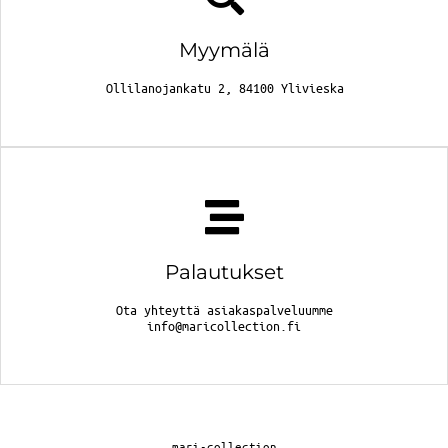
Myymälä
Ollilanojankatu 2, 84100 Ylivieska
Palautukset
Ota yhteyttä asiakaspalveluumme
info@maricollection.fi
mari-collection