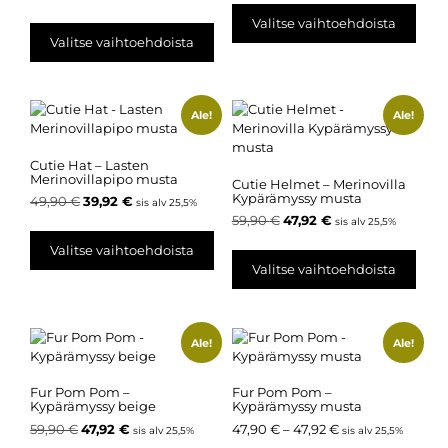
Valitse vaihtoehdoista
Valitse vaihtoehdoista
Ale!
Ale!
Cutie Hat – Lasten
Merinovillapipo musta
Cutie Helmet – Merinovilla
Kypärämyssy musta
49,90
€
39,92
€
sis alv 25,5%
59,90
€
47,92
€
sis alv 25,5%
Valitse vaihtoehdoista
Valitse vaihtoehdoista
Ale!
Ale!
Fur Pom Pom –
Fur Pom Pom –
Kypärämyssy beige
Kypärämyssy musta
59,90
€
47,92
€
47,90
€
–
47,92
€
sis alv 25,5%
sis alv 25,5%