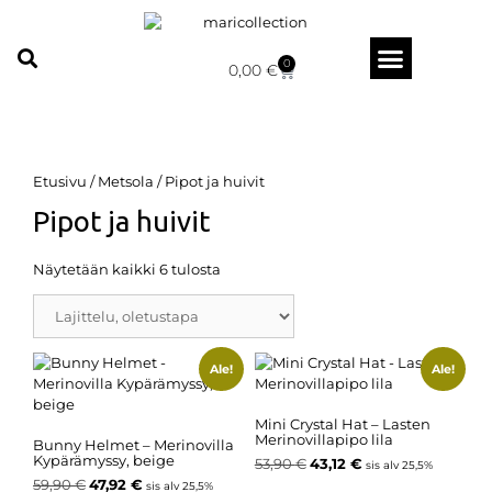
0
0,00
€
Etusivu
/
Metsola
/ Pipot ja huivit
Pipot ja huivit
Näytetään kaikki 6 tulosta
Ale!
Ale!
Mini Crystal Hat – Lasten
Merinovillapipo lila
Bunny Helmet – Merinovilla
Kypärämyssy, beige
53,90
€
43,12
€
sis alv 25,5%
59,90
€
47,92
€
sis alv 25,5%