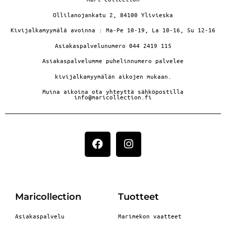
Ollilanojankatu 2, 84100 Ylivieska
Kivijalkamyymälä avoinna : Ma-Pe 10-19, La 10-16, Su 12-16
Asiakaspalvelunumero 044 2419 115
Asiakaspalvelumme puhelinnumero palvelee
kivijalkamyymälän aikojen mukaan.
Muina aikoina ota yhteyttä sähköpostilla
info@maricollection.fi
Maricollection
Tuotteet
Asiakaspalvelu
Marimekon vaatteet