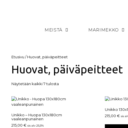
MEISTÄ
MARIMEKKO
Etusivu
/ Huovat, päiväpeitteet
Huovat, päiväpeitteet
Näytetään kaikki 7 tulosta
Unikko 130x
Unikko – Huopa 130x180cm
215,00
€
sis a
vaaleanpunainen
215,00
€
sis alv 25,5%