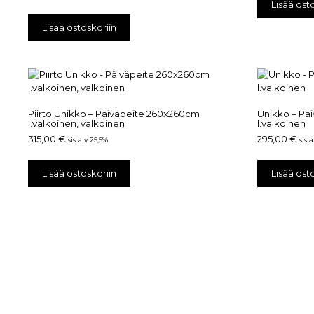
Lisää ost
Lisää ostoskoriin
Piirto Unikko – Päiväpeite 260x260cm
Unikko – Pä
l.valkoinen, valkoinen
l.valkoinen
315,00
€
295,00
€
sis alv 25,5%
sis 
Lisää ostoskoriin
Lisää ost