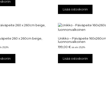
oskoriin
Lisää ostoskoriin
iväpeite 260 x 260cm beige,
Unikko – Päiväpeite 160x260cm
luonnonvalkoinen
199,00
€
alv 25,5%
sis alv 25,5%
oskoriin
Lisää ostoskoriin