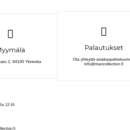
Palautukset
yymälä
Ota yhteyttä asiakaspalveluu
katu 2, 84100 Ylivieska
info@maricollection.fi
 Su 12-16
e
lection.fi