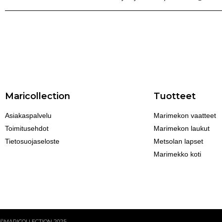
Maricollection
Tuotteet
Asiakaspalvelu
Marimekon vaatteet
Toimitusehdot
Marimekon laukut
Tietosuojaseloste
Metsolan lapset
Marimekko koti
©MARICOLLECTION 2025