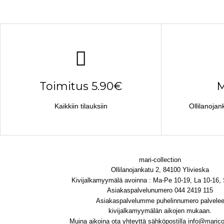
Toimitus 5.90€
M
Kaikkiin tilauksiin
Ollilanojan
mari-collection
Ollilanojankatu 2, 84100 Ylivieska
Kivijalkamyymälä avoinna : Ma-Pe 10-19, La 10-16,
Asiakaspalvelunumero 044 2419 115
Asiakaspalvelumme puhelinnumero palvele
kivijalkamyymälän aikojen mukaan.
Muina aikoina ota yhteyttä sähköpostilla info@maricol