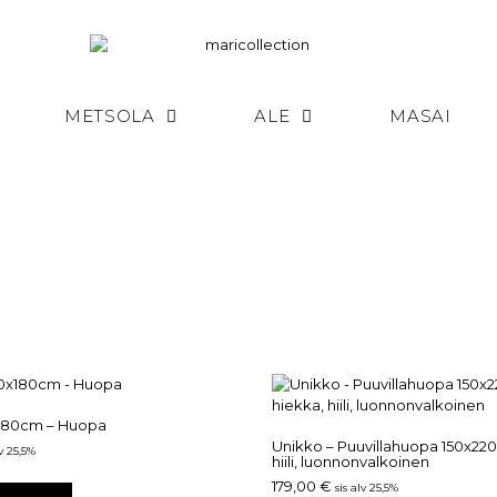
METSOLA
ALE
MASAI
180cm – Huopa
Unikko – Puuvillahuopa 150x22
lv 25,5%
hiili, luonnonvalkoinen
179,00
€
sis alv 25,5%