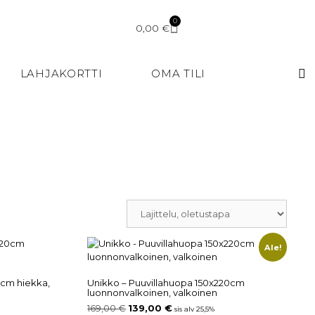
0
0,00
€
LAHJAKORTTI
OMA TILI
Ale!
0cm hiekka,
Unikko – Puuvillahuopa 150x220cm
luonnonvalkoinen, valkoinen
169,00
€
139,00
€
sis alv 25,5%