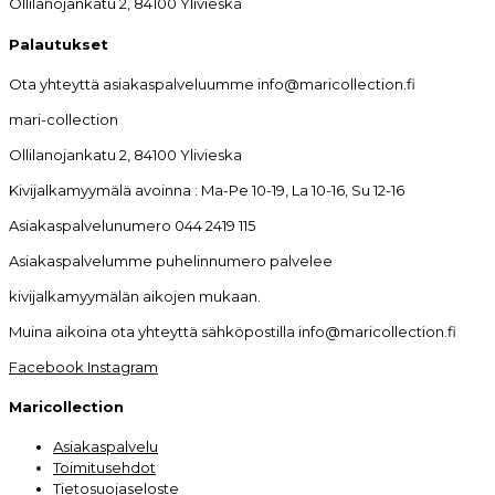
Ollilanojankatu 2, 84100 Ylivieska
Palautukset
Ota yhteyttä asiakaspalveluumme info@maricollection.fi
mari-collection
Ollilanojankatu 2, 84100 Ylivieska
Kivijalkamyymälä avoinna : Ma-Pe 10-19, La 10-16, Su 12-16
Asiakaspalvelunumero 044 2419 115
Asiakaspalvelumme puhelinnumero palvelee
kivijalkamyymälän aikojen mukaan.
Muina aikoina ota yhteyttä sähköpostilla info@maricollection.fi
Facebook
Instagram
Maricollection
Asiakaspalvelu
Toimitusehdot
Tietosuojaseloste