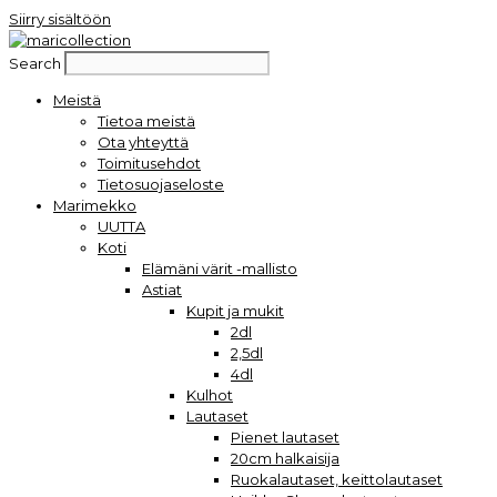
Siirry sisältöön
Search
Meistä
Tietoa meistä
Ota yhteyttä
Toimitusehdot
Tietosuojaseloste
Marimekko
UUTTA
Koti
Elämäni värit -mallisto
Astiat
Kupit ja mukit
2dl
2,5dl
4dl
Kulhot
Lautaset
Pienet lautaset
20cm halkaisija
Ruokalautaset, keittolautaset