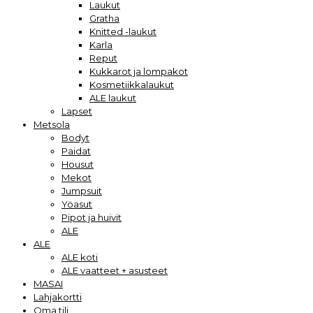
Laukut
Gratha
Knitted -laukut
Karla
Reput
Kukkarot ja lompakot
Kosmetiikkalaukut
ALE laukut
Lapset
Metsola
Bodyt
Paidat
Housut
Mekot
Jumpsuit
Yöasut
Pipot ja huivit
ALE
ALE
ALE koti
ALE vaatteet + asusteet
MASAI
Lahjakortti
Oma tili