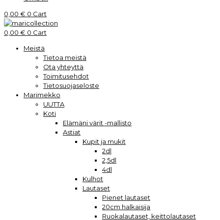
0,00
€
0
Cart
0,00
€
0
Cart
Meistä
Tietoa meistä
Ota yhteyttä
Toimitusehdot
Tietosuojaseloste
Marimekko
UUTTA
Koti
Elämäni värit -mallisto
Astiat
Kupit ja mukit
2dl
2,5dl
4dl
Kulhot
Lautaset
Pienet lautaset
20cm halkaisija
Ruokalautaset, keittolautaset