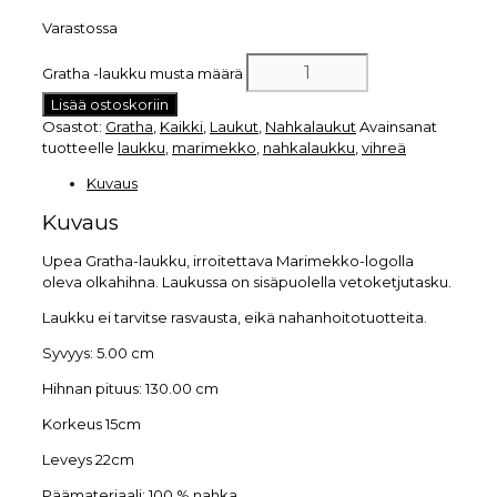
Varastossa
Gratha -laukku musta määrä
Lisää ostoskoriin
Osastot:
Gratha
,
Kaikki
,
Laukut
,
Nahkalaukut
Avainsanat
tuotteelle
laukku
,
marimekko
,
nahkalaukku
,
vihreä
Kuvaus
Kuvaus
Upea Gratha-laukku, irroitettava Marimekko-logolla
oleva olkahihna. Laukussa on sisäpuolella vetoketjutasku.
Laukku ei tarvitse rasvausta, eikä nahanhoitotuotteita.
Syvyys:
5.00 cm
Hihnan pituus:
130.00 cm
Korkeus 15cm
Leveys 22cm
Päämateriaali:
100 % nahka