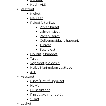
Kankaat
Kodin ALE
Vaatteet
Mekot
Neuleet
Paidat ja tunikat
Pitkähihaiset
Lyhythihaiset
Paitapuserot
Collegepaidat ja hupparit
Tunikat
Tasaraidat
Housut ja hameet
Takit
Yöpaidat ja oloasut
Kaikki Marimekon vaatteet
ALE
Asusteet
Pipot/ Hatut/ Lippikset
Huivit
Hiusasusteet
Pinssit, avaimenperät
Sukat
Laukut