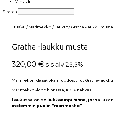
Oma tili
Search
Etusivu
/
Marimekko
/
Laukut
/ Gratha -laukku musta
Gratha -laukku musta
320,00
€
sis alv 25,5%
Marimekon klassikoksi muodostunut Gratha-laukku.
Marimekko -logo hihnassa, 100% nahkaa.
Laukussa on se liukkaampi hihna, jossa lukee
molemmin puolin ”marimekko”