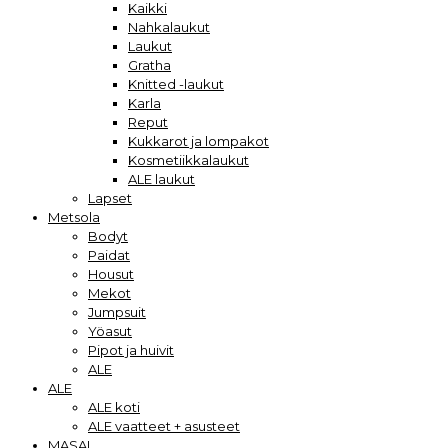
Kaikki
Nahkalaukut
Laukut
Gratha
Knitted -laukut
Karla
Reput
Kukkarot ja lompakot
Kosmetiikkalaukut
ALE laukut
Lapset
Metsola
Bodyt
Paidat
Housut
Mekot
Jumpsuit
Yöasut
Pipot ja huivit
ALE
ALE
ALE koti
ALE vaatteet + asusteet
MASAI