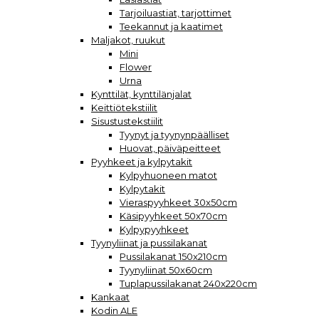
Tarjoiluastiat, tarjottimet
Teekannut ja kaatimet
Maljakot, ruukut
Mini
Flower
Urna
Kynttilät, kynttilänjalat
Keittiötekstiilit
Sisustustekstiilit
Tyynyt ja tyynynpäälliset
Huovat, päiväpeitteet
Pyyhkeet ja kylpytakit
Kylpyhuoneen matot
Kylpytakit
Vieraspyyhkeet 30x50cm
Käsipyyhkeet 50x70cm
Kylpypyyhkeet
Tyynyliinat ja pussilakanat
Pussilakanat 150x210cm
Tyynyliinat 50x60cm
Tuplapussilakanat 240x220cm
Kankaat
Kodin ALE