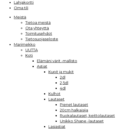
Lahjakortti
Oma tili
Meistä
Tietoa meistä
Ota yhteyttä
Toimitusehdot
Tietosuojaseloste
Marimekko
UUTTA
Koti
Elämäni värit -mallisto
Astiat
Kupit ja mukit
2dl
2,5dl
4dl
Kulhot
Lautaset
Pienet lautaset
20cm halkaisija
Ruokalautaset, keittolautaset
Unikko Shape -lautaset
Lasiastiat