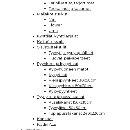
Tarjoiluastiat, tarjottimet
Teekannut ja kaatimet
Maljakot, ruukut
Mini
Flower
Urna
Kynttilät, kynttilänjalat
Keittiötekstiilit
Sisustustekstiilit
Tyynyt ja tyynynpäälliset
Huovat, päiväpeitteet
Pyyhkeet ja kylpytakit
Kylpyhuoneen matot
Kylpytakit
Vieraspyyhkeet 30x50cm
Käsipyyhkeet 50x70cm
Kylpypyyhkeet
Tyynyliinat ja pussilakanat
Pussilakanat 150x210cm
Tyynyliinat 50x60cm
Tuplapussilakanat 240x220cm
Kankaat
Kodin ALE
Vaatteet