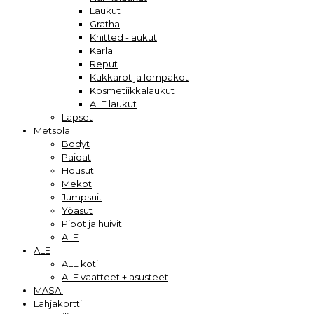
Laukut
Gratha
Knitted -laukut
Karla
Reput
Kukkarot ja lompakot
Kosmetiikkalaukut
ALE laukut
Lapset
Metsola
Bodyt
Paidat
Housut
Mekot
Jumpsuit
Yöasut
Pipot ja huivit
ALE
ALE
ALE koti
ALE vaatteet + asusteet
MASAI
Lahjakortti