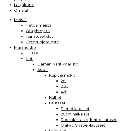
Lahjakortti
Oma tili
Meistä
Tietoa meistä
Ota yhteyttä
Toimitusehdot
Tietosuojaseloste
Marimekko
UUTTA
Koti
Elämäni värit -mallisto
Astiat
Kupit ja mukit
2dl
2,5dl
4dl
Kulhot
Lautaset
Pienet lautaset
20cm halkaisija
Ruokalautaset, keittolautaset
Unikko Shape -lautaset
Lasiastiat