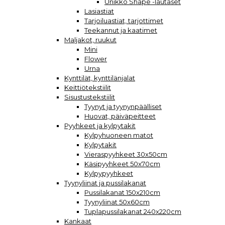
Unikko Shape -lautaset
Lasiastiat
Tarjoiluastiat, tarjottimet
Teekannut ja kaatimet
Maljakot, ruukut
Mini
Flower
Urna
Kynttilät, kynttilänjalat
Keittiötekstiilit
Sisustustekstiilit
Tyynyt ja tyynynpäälliset
Huovat, päiväpeitteet
Pyyhkeet ja kylpytakit
Kylpyhuoneen matot
Kylpytakit
Vieraspyyhkeet 30x50cm
Käsipyyhkeet 50x70cm
Kylpypyyhkeet
Tyynyliinat ja pussilakanat
Pussilakanat 150x210cm
Tyynyliinat 50x60cm
Tuplapussilakanat 240x220cm
Kankaat