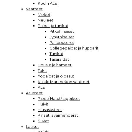
Kodin ALE
Vaatteet
Mekot
Neuleet
Paidat ja tunikat
Pitkähihaiset
Lyhythihaiset
Paitapuserot
Collegepaidat ja hupparit
Tunikat
Tasaraidat
Housut ja hameet
Takit
Yöpaidat ja oloasut
Kaikki Marimekon vaatteet
ALE
Asusteet
Pipot/ Hatut/ Lippikset
Huivit
Hiusasusteet
Pinssit, avaimenperät
Sukat
Laukut