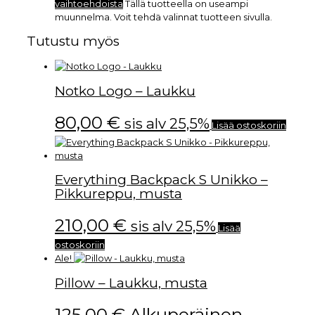
vaihtoehdoista
Tällä tuotteella on useampi
muunnelma. Voit tehdä valinnat tuotteen sivulla.
Tutustu myös
Notko Logo – Laukku
80,00
€
sis alv 25,5%
Lisää ostoskoriin
Everything Backpack S Unikko –
Pikkureppu, musta
210,00
€
sis alv 25,5%
Lisää
ostoskoriin
Ale!
Pillow – Laukku, musta
125,00
€
Alkuperäinen