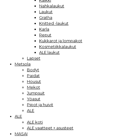
Kaikki
Nahkalaukut
Laukut
Gratha
Knitted -laukut
Karla
Reput
Kukkarot ja lompakot
Kosmetiikkalaukut
ALE laukut
Lapset
Metsola
Bodyt
Paidat
Housut
Mekot
Jumpsuit
Yöasut
Pipot ja huivit
ALE
ALE
ALE koti
ALE vaatteet + asusteet
MASAI