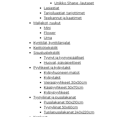
Unikko Shape -lautaset
Lasiastiat
Tarjoiluastiat, tarjottimet
Teekannut ja kaatimet
Maljakot, ruukut
Mini
Flower
Urna
Kynttilät, kynttilänjalat
Keittiötekstiilit
Sisustustekstiilit
Tyynyt ja tyynynpäälliset
Huovat, päiväpeitteet
Pyyhkeet ja kylpytakit
Kylpyhuoneen matot
Kylpytakit
Vieraspyyhkeet 30x50cm
Käsipyyhkeet 50x70cm
Kylpypyyhkeet
Tyynyliinat ja pussilakanat
Pussilakanat 150x210cm
Tyynyliinat 50x60cm
Tuplapussilakanat 240x220cm