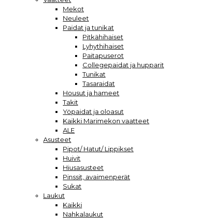
Mekot
Neuleet
Paidat ja tunikat
Pitkähihaiset
Lyhythihaiset
Paitapuserot
Collegepaidat ja hupparit
Tunikat
Tasaraidat
Housut ja hameet
Takit
Yöpaidat ja oloasut
Kaikki Marimekon vaatteet
ALE
Asusteet
Pipot/ Hatut/ Lippikset
Huivit
Hiusasusteet
Pinssit, avaimenperät
Sukat
Laukut
Kaikki
Nahkalaukut