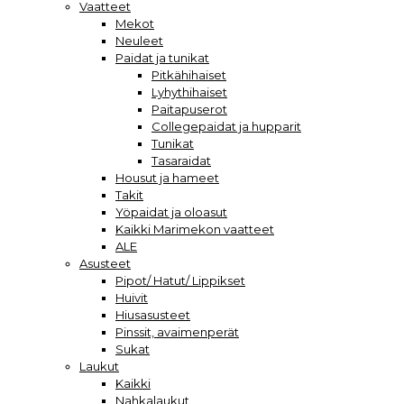
Vaatteet
Mekot
Neuleet
Paidat ja tunikat
Pitkähihaiset
Lyhythihaiset
Paitapuserot
Collegepaidat ja hupparit
Tunikat
Tasaraidat
Housut ja hameet
Takit
Yöpaidat ja oloasut
Kaikki Marimekon vaatteet
ALE
Asusteet
Pipot/ Hatut/ Lippikset
Huivit
Hiusasusteet
Pinssit, avaimenperät
Sukat
Laukut
Kaikki
Nahkalaukut