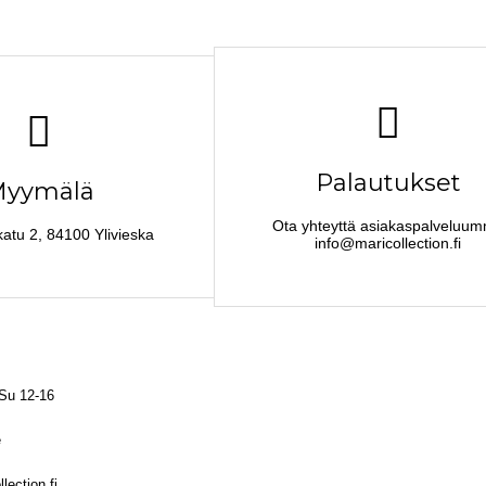
Palautukset
yymälä
Ota yhteyttä asiakaspalveluu
katu 2, 84100 Ylivieska
info@maricollection.fi
 Su 12-16
e
lection.fi