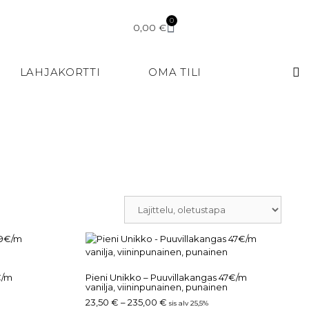
0
0,00
€
LAHJAKORTTI
OMA TILI
€/m
Pieni Unikko – Puuvillakangas 47€/m
vanilja, viininpunainen, punainen
23,50
€
–
235,00
€
sis alv 25,5%