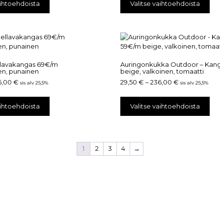
aihtoehdoista
Valitse vaihtoehdoista
llavakangas 69€/m
Auringonkukka Outdoor – Kan
en, punainen
beige, valkoinen, tomaatti
6,00
€
29,50
€
–
236,00
€
sis alv 25,5%
sis alv 25,5%
aihtoehdoista
Valitse vaihtoehdoista
1
2
3
4
→