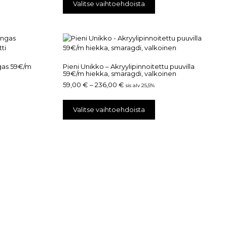
Valitse vaihtoehdoista
gas 59€/m
Pieni Unikko – Akryylipinnoitettu puuvilla
59€/m hiekka, smaragdi, valkoinen
59,00
€
–
236,00
€
sis alv 25,5%
Valitse vaihtoehdoista