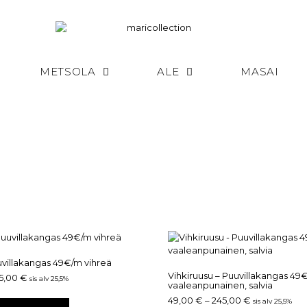
METSOLA
ALE
MASAI
Puuvillakangas 49€/m vihreä
Vihkiruusu – Puuvillakangas 49
5,00
€
sis alv 25,5%
vaaleanpunainen, salvia
49,00
€
–
245,00
€
sis alv 25,5%