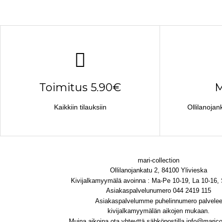
Toimitus 5.90€
M
Kaikkiin tilauksiin
Ollilanojan
mari-collection
Ollilanojankatu 2, 84100 Ylivieska
Kivijalkamyymälä avoinna : Ma-Pe 10-19, La 10-16,
Asiakaspalvelunumero 044 2419 115
Asiakaspalvelumme puhelinnumero palvele
kivijalkamyymälän aikojen mukaan.
Muina aikoina ota yhteyttä sähköpostilla info@maricol