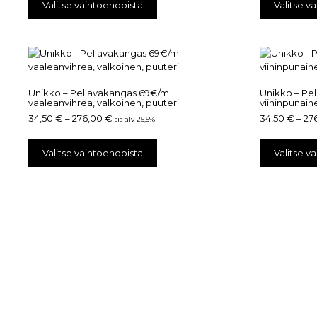
Valitse vaihtoehdoista
Valitse v
Unikko – Pellavakangas 69€/m
Unikko – Pe
vaaleanvihreä, valkoinen, puuteri
viininpunain
34,50
€
–
276,00
€
34,50
€
–
27
sis alv 25,5%
Valitse vaihtoehdoista
Valitse v