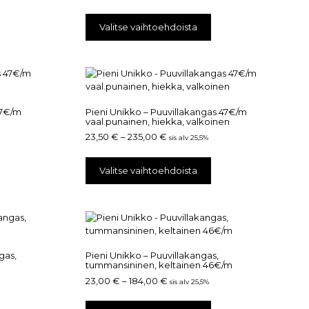
Valitse vaihtoehdoista
47€/m
Pieni Unikko – Puuvillakangas 47€/m
vaal.punainen, hiekka, valkoinen
23,50
€
–
235,00
€
sis alv 25,5%
Valitse vaihtoehdoista
gas,
Pieni Unikko – Puuvillakangas,
tummansininen, keltainen 46€/m
23,00
€
–
184,00
€
sis alv 25,5%