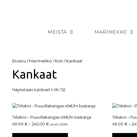
MEISTÄ
MARIMEKKO
Etusivu
/
Marimekko
/
Koti
/ Kankaat
Kankaat
Näytetään tulokset 1–16 / 52
Tiiliskivi – Puuvillakangas 49€/m kastanja
Tiiliskivi – 
49,00
€
–
245,00
€
49,00
€
–
24
sis alv 25,5%