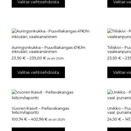
Valitse vaihtoehdoista
Valitse v
Auringonkukka – Puuvillakangas 47€/m
Tiiliskivi – 
inkivääri, vaaleansininen
vaaleanpuna
23,50
€
–
235,00
€
23,50
€
–
23
sis alv 25,5%
Valitse vaihtoehdoista
Valitse v
Vuoren Kasvit – Pellavakangas
Unikko – Puu
146cm/raportti
vaal. punain
100,74
€
–
402,96
€
24,50
€
–
14
sis alv 25,5%