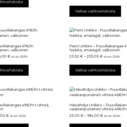
aihtoehdoista
Valitse vaihtoehdoista
Puuvillakangas 47€/m
Pieni Unikko – Puuvillakangas 
inen, valkoinen
hiekka, smaragdi, valkoinen
5,00
€
23,50
€
–
235,00
€
sis alv 25,5%
sis alv 25,5%
aihtoehdoista
Valitse vaihtoehdoista
villakangas 49€/m t.vihreä,
Häivähdys Unikko – Puuvillakan
en
vaaleanpunainen vihreä 46€/m
7,00
€
23,00
€
–
184,00
€
sis alv 25,5%
sis alv 25,5%