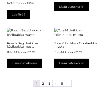
62,00
€
sis alv 25,5%
Lisää ostoskoriin
Lue lisää
Pouch Bag Unikko –
Tote M Unikko – Olkalaukku
käsilaukku musta
musta
105,00
€
195,00
€
sis alv 25,5%
sis alv 25,5%
Lisää ostoskoriin
Lisää ostoskoriin
1
2
3
4
5
→