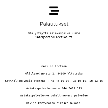
Palautukset
Ota yhteyttä asiakaspalveluumme
info@maricollection.fi
mari-collection
Ollilanojankatu 2, 84100 Ylivieska
Kivijalkamyymälä avoinna : Ma-Pe 10-19, La 10-16, Su 12-16
Asiakaspalvelunumero 044 2419 115
Asiakaspalvelumme puhelinnumero palvelee
kivijalkamyymälän aikojen mukaan.