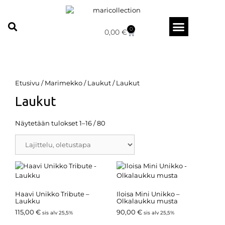
0
0,00
€
Etusivu
/
Marimekko
/
Laukut
/ Laukut
Laukut
Näytetään tulokset 1–16 / 80
Haavi Unikko Tribute –
Iloisa Mini Unikko –
Laukku
Olkalaukku musta
115,00
€
90,00
€
sis alv 25,5%
sis alv 25,5%