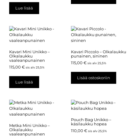
Lue lisää
Kavari Mini Unikko –
Kavari Piccolo – Olkalaukku
Olkalaukku
punainen, sininen
vaaleanpunainen
115,00
€
sis alv 25,5%
115,00
€
sis alv 25,5%
Lisää ostoskoriin
Lue lisää
Pouch Bag Unikko –
käsilaukku hopea
Metka Mini Unikko –
Olkalaukku
110,00
€
sis alv 25,5%
vaaleanpunainen