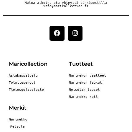
Muina aikoina ota yhteyttä sähköpostilla
info@maricollection.fi
Maricollection
Tuotteet
Asiakaspalvelu
Marimekon vaatteet
Toimitusehdot
Marimekon laukut
Tietosuojaseloste
Metsolan lapset
Marimekko koti
Merkit
Marimekko
Metsola