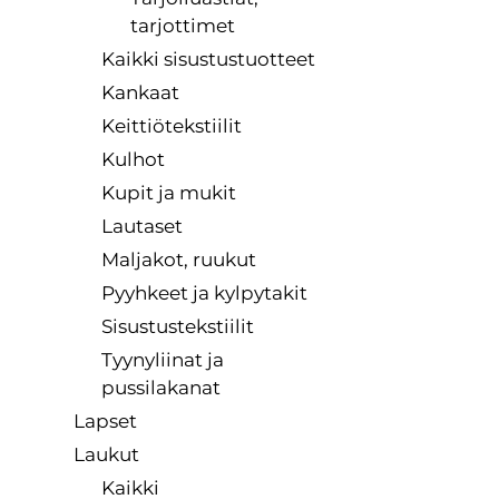
tarjottimet
Kaikki sisustustuotteet
Kankaat
Keittiötekstiilit
Kulhot
Kupit ja mukit
Lautaset
Maljakot, ruukut
Pyyhkeet ja kylpytakit
Sisustustekstiilit
Tyynyliinat ja
pussilakanat
Lapset
Laukut
Kaikki