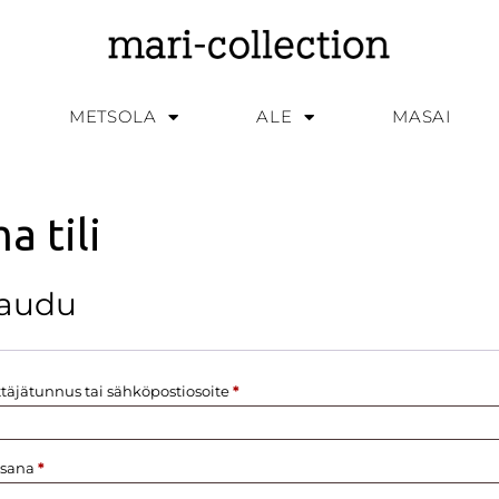
METSOLA
ALE
MASAI
a tili
jaudu
täjätunnus tai sähköpostiosoite
*
asana
*