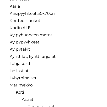
Karla
Käsipyyhkeet 50x70cm
Knitted -laukut
Kodin ALE
Kylpyhuoneen matot
Kylpypyyhkeet
Kylpytakit
Kynttilät, kynttilänjalat
Lahjakortti
Lasiastiat
Lyhythihaiset
Marimekko
Koti
Astiat
Tarjoiluastiat,