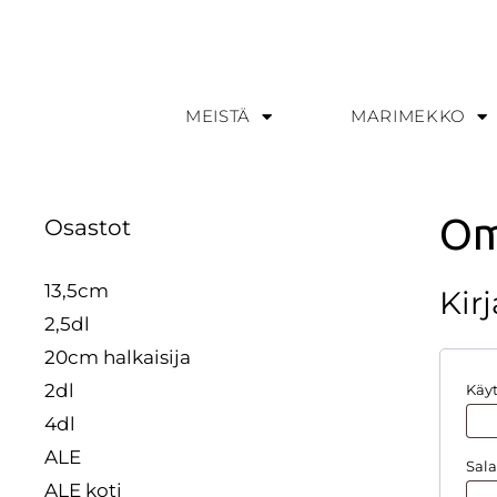
MEISTÄ
MARIMEKKO
Om
Osastot
13,5cm
Kir
2,5dl
20cm halkaisija
2dl
Käyt
4dl
ALE
Sal
ALE koti