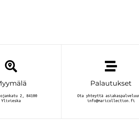
Myymälä
Palautukset
nojankatu 2, 84100
Ota yhteyttä asiakaspalveluu
Ylivieska
info@maricollection.fi