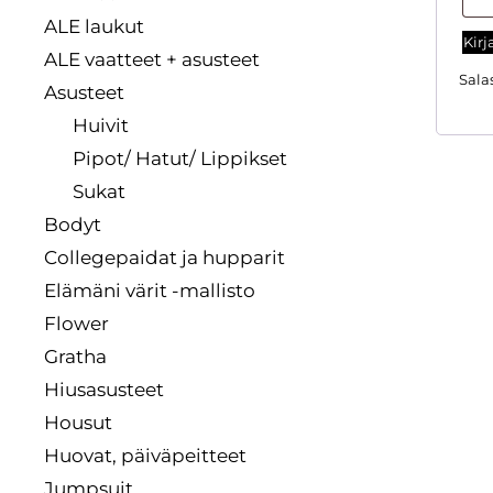
ALE laukut
Kirj
ALE vaatteet + asusteet
Sala
Asusteet
Huivit
Pipot/ Hatut/ Lippikset
Sukat
Bodyt
Collegepaidat ja hupparit
Elämäni värit -mallisto
Flower
Gratha
Hiusasusteet
Housut
Huovat, päiväpeitteet
Jumpsuit