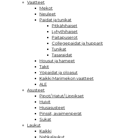
Vaatteet
Mekot
Neuleet
Paidat ja tunikat
Pitkähihaiset
Lyhythihaiset
Paitapuserot
Collegepaidat ja hupparit
Tunikat
Tasaraidat
Housut ja hameet
Takit
Yöpaidat ja oloasut
Kaikki Marimekon vaatteet
ALE
Asusteet
Pipot/ Hatut/ Lippikset
Huivit
Hiusasusteet
Pinssit, avaimenperät
Sukat
Laukut
Kaikki
Nahkalaukut