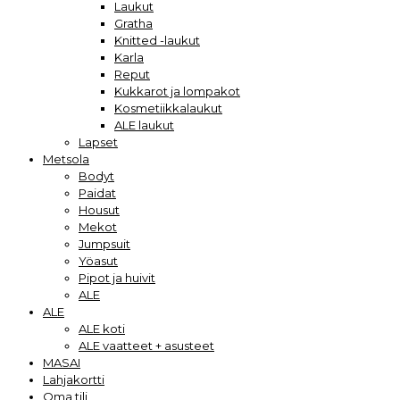
Laukut
Gratha
Knitted -laukut
Karla
Reput
Kukkarot ja lompakot
Kosmetiikkalaukut
ALE laukut
Lapset
Metsola
Bodyt
Paidat
Housut
Mekot
Jumpsuit
Yöasut
Pipot ja huivit
ALE
ALE
ALE koti
ALE vaatteet + asusteet
MASAI
Lahjakortti
Oma tili