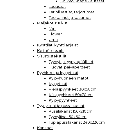
Unikko Shape -lautaset
Lasiastiat
Tarjoiluastiat, tarjottimet
Teekannut ja kaatimet
Maljakot, ruukut
Mini
Flower
Urna
Kynttilät, kynttilänjalat
Keittiötekstiilit
Sisustustekstiilit
Tyynyt ja tyynynpäälliset
Huovat, päiväpeitteet
Pyyhkeet ja kylpytakit
Kylpyhuoneen matot
Kylpytakit
Vieraspyyhkeet 30x50cm
Käsipyyhkeet 50x70cm
Kylpypyyhkeet
Tyynyliinat ja pussilakanat
Pussilakanat 150x210cm
Tyynyliinat 50x60cm
Tuplapussilakanat 240x220cm
Kankaat