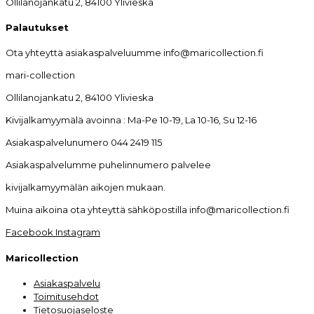
Ollilanojankatu 2, 84100 Ylivieska
Palautukset
Ota yhteyttä asiakaspalveluumme info@maricollection.fi
mari-collection
Ollilanojankatu 2, 84100 Ylivieska
Kivijalkamyymälä avoinna : Ma-Pe 10-19, La 10-16, Su 12-16
Asiakaspalvelunumero 044 2419 115
Asiakaspalvelumme puhelinnumero palvelee
kivijalkamyymälän aikojen mukaan.
Muina aikoina ota yhteyttä sähköpostilla info@maricollection.fi
Facebook
Instagram
Maricollection
Asiakaspalvelu
Toimitusehdot
Tietosuojaseloste