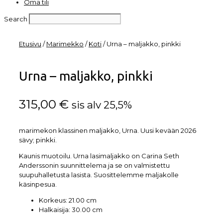
Oma tili
Search
Etusivu
/
Marimekko
/
Koti
/ Urna – maljakko, pinkki
Urna – maljakko, pinkki
315,00
€
sis alv 25,5%
marimekon klassinen maljakko, Urna. Uusi kevään 2026
sävy; pinkki.
Kaunis muotoilu. Urna lasimaljakko on Carina Seth
Anderssonin suunnittelema ja se on valmistettu
suupuhalletusta lasista. Suosittelemme maljakolle
käsinpesua.
Korkeus:
21.00 cm
Halkaisija:
30.00 cm