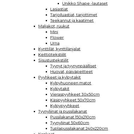
Unikko Shape -lautaset
Lasiastiat
Tarjoiluastiat, tarjottimet
Teekannut ja kaatimet
Maljakot, ruukut
Mini
Flower
Urna
Kynttilät, kynttilänjalat
Keittiötekstiilit
Sisustustekstiilit
Tyynyt ja tyynynpäälliset
Huovat, päiväpeitteet
Pyyhkeet ja kylpytakit
Kylpyhuoneen matot
Kylpytakit
Vieraspyyhkeet 30x50cm
Käsipyyhkeet 50x70cm
Kylpypyyhkeet
Tyynyliinat ja pussilakanat
Pussilakanat 150x210cm
Tyynyliinat 50x60cm
Tuplapussilakanat 240x220cm