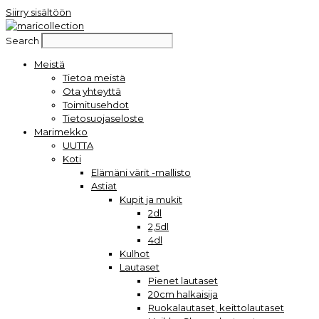
Siirry sisältöön
Search
Meistä
Tietoa meistä
Ota yhteyttä
Toimitusehdot
Tietosuojaseloste
Marimekko
UUTTA
Koti
Elämäni värit -mallisto
Astiat
Kupit ja mukit
2dl
2,5dl
4dl
Kulhot
Lautaset
Pienet lautaset
20cm halkaisija
Ruokalautaset, keittolautaset