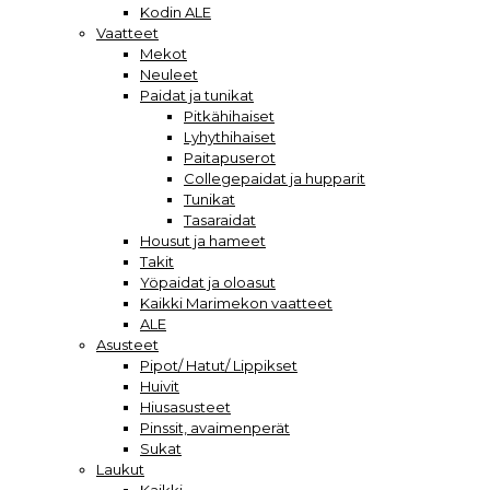
Kodin ALE
Vaatteet
Mekot
Neuleet
Paidat ja tunikat
Pitkähihaiset
Lyhythihaiset
Paitapuserot
Collegepaidat ja hupparit
Tunikat
Tasaraidat
Housut ja hameet
Takit
Yöpaidat ja oloasut
Kaikki Marimekon vaatteet
ALE
Asusteet
Pipot/ Hatut/ Lippikset
Huivit
Hiusasusteet
Pinssit, avaimenperät
Sukat
Laukut