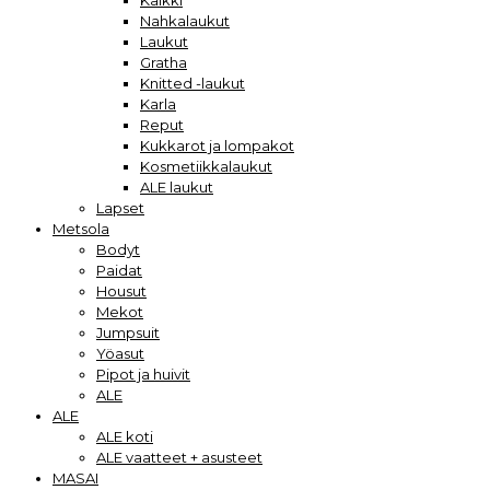
Kaikki
Nahkalaukut
Laukut
Gratha
Knitted -laukut
Karla
Reput
Kukkarot ja lompakot
Kosmetiikkalaukut
ALE laukut
Lapset
Metsola
Bodyt
Paidat
Housut
Mekot
Jumpsuit
Yöasut
Pipot ja huivit
ALE
ALE
ALE koti
ALE vaatteet + asusteet
MASAI