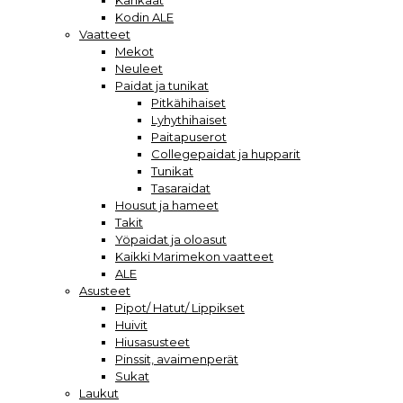
Kankaat
Kodin ALE
Vaatteet
Mekot
Neuleet
Paidat ja tunikat
Pitkähihaiset
Lyhythihaiset
Paitapuserot
Collegepaidat ja hupparit
Tunikat
Tasaraidat
Housut ja hameet
Takit
Yöpaidat ja oloasut
Kaikki Marimekon vaatteet
ALE
Asusteet
Pipot/ Hatut/ Lippikset
Huivit
Hiusasusteet
Pinssit, avaimenperät
Sukat
Laukut