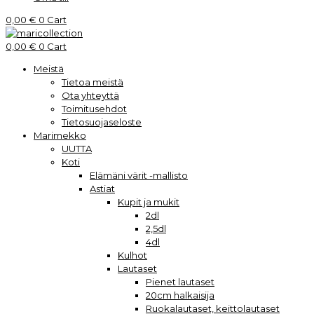
0,00
€
0
Cart
0,00
€
0
Cart
Meistä
Tietoa meistä
Ota yhteyttä
Toimitusehdot
Tietosuojaseloste
Marimekko
UUTTA
Koti
Elämäni värit -mallisto
Astiat
Kupit ja mukit
2dl
2,5dl
4dl
Kulhot
Lautaset
Pienet lautaset
20cm halkaisija
Ruokalautaset, keittolautaset