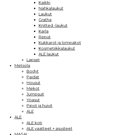
Kaikki
Nahkalaukut
Laukut
Gratha
Knitted -laukut
Karla
Reput
Kukkarot ja lompakot
Kosmetiikkalaukut
ALE laukut
Lapset
Metsola
Bodyt
Paidat
Housut
Mekot
Jumpsuit
Yöasut
Pipot ja huivit
ALE
ALE
ALE koti
ALE vaatteet + asusteet
MASAI