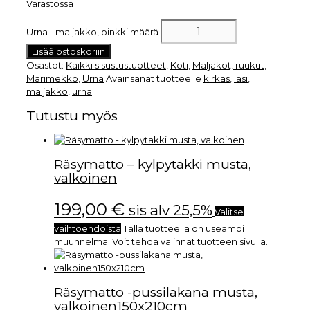
Varastossa
Urna - maljakko, pinkki määrä
Lisää ostoskoriin
Osastot:
Kaikki sisustustuotteet
,
Koti
,
Maljakot, ruukut
,
Marimekko
,
Urna
Avainsanat tuotteelle
kirkas
,
lasi
,
maljakko
,
urna
Tutustu myös
Räsymatto – kylpytakki musta,
valkoinen
199,00
€
sis alv 25,5%
Valitse
vaihtoehdoista
Tällä tuotteella on useampi
muunnelma. Voit tehdä valinnat tuotteen sivulla.
Räsymatto -pussilakana musta,
valkoinen150x210cm