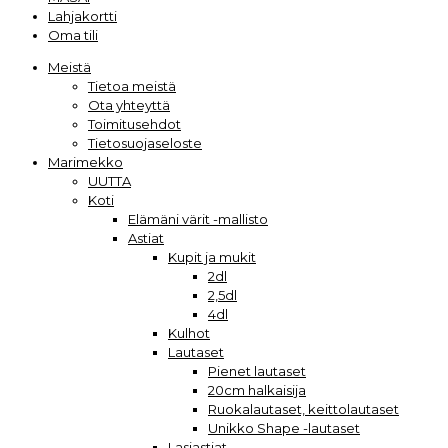
Lahjakortti
Oma tili
Meistä
Tietoa meistä
Ota yhteyttä
Toimitusehdot
Tietosuojaseloste
Marimekko
UUTTA
Koti
Elämäni värit -mallisto
Astiat
Kupit ja mukit
2dl
2,5dl
4dl
Kulhot
Lautaset
Pienet lautaset
20cm halkaisija
Ruokalautaset, keittolautaset
Unikko Shape -lautaset
Lasiastiat