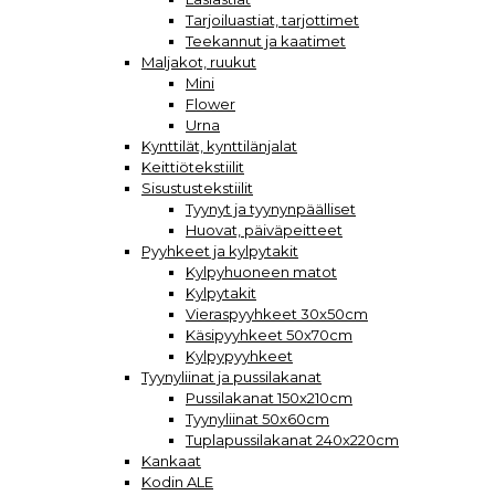
Tarjoiluastiat, tarjottimet
Teekannut ja kaatimet
Maljakot, ruukut
Mini
Flower
Urna
Kynttilät, kynttilänjalat
Keittiötekstiilit
Sisustustekstiilit
Tyynyt ja tyynynpäälliset
Huovat, päiväpeitteet
Pyyhkeet ja kylpytakit
Kylpyhuoneen matot
Kylpytakit
Vieraspyyhkeet 30x50cm
Käsipyyhkeet 50x70cm
Kylpypyyhkeet
Tyynyliinat ja pussilakanat
Pussilakanat 150x210cm
Tyynyliinat 50x60cm
Tuplapussilakanat 240x220cm
Kankaat
Kodin ALE