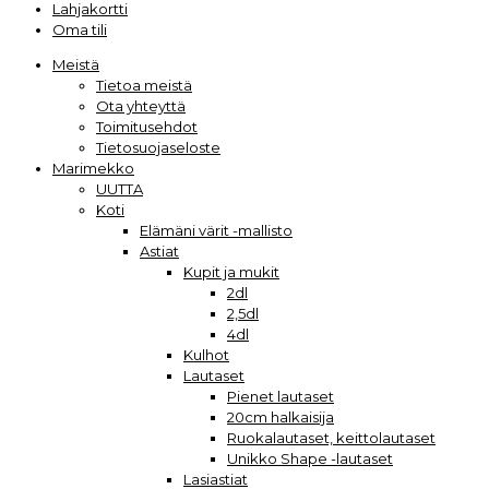
Lahjakortti
Oma tili
Meistä
Tietoa meistä
Ota yhteyttä
Toimitusehdot
Tietosuojaseloste
Marimekko
UUTTA
Koti
Elämäni värit -mallisto
Astiat
Kupit ja mukit
2dl
2,5dl
4dl
Kulhot
Lautaset
Pienet lautaset
20cm halkaisija
Ruokalautaset, keittolautaset
Unikko Shape -lautaset
Lasiastiat