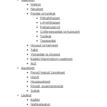
Mekot
Neuleet
Paidat ja tunikat
Pitkähihaiset
Lyhythihaiset
Paitapuserot
Collegepaidat ja hupparit
Tunikat
Tasaraidat
Housut ja hameet
Takit
Yöpaidat ja oloasut
Kaikki Marimekon vaatteet
ALE
Asusteet
Pipot/ Hatut/ Lippikset
Huivit
Hiusasusteet
Pinssit, avaimenperät
Sukat
Laukut
Kaikki
Nahkalaukut