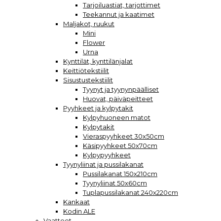
Tarjoiluastiat, tarjottimet
Teekannut ja kaatimet
Maljakot, ruukut
Mini
Flower
Urna
Kynttilät, kynttilänjalat
Keittiötekstiilit
Sisustustekstiilit
Tyynyt ja tyynynpäälliset
Huovat, päiväpeitteet
Pyyhkeet ja kylpytakit
Kylpyhuoneen matot
Kylpytakit
Vieraspyyhkeet 30x50cm
Käsipyyhkeet 50x70cm
Kylpypyyhkeet
Tyynyliinat ja pussilakanat
Pussilakanat 150x210cm
Tyynyliinat 50x60cm
Tuplapussilakanat 240x220cm
Kankaat
Kodin ALE
Vaatteet