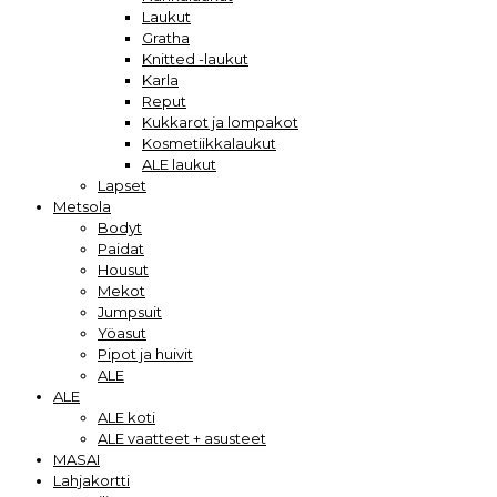
Laukut
Gratha
Knitted -laukut
Karla
Reput
Kukkarot ja lompakot
Kosmetiikkalaukut
ALE laukut
Lapset
Metsola
Bodyt
Paidat
Housut
Mekot
Jumpsuit
Yöasut
Pipot ja huivit
ALE
ALE
ALE koti
ALE vaatteet + asusteet
MASAI
Lahjakortti