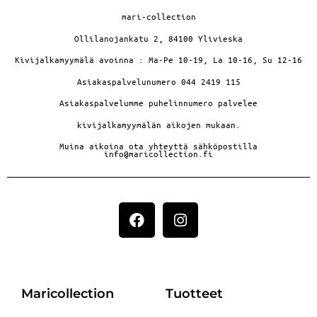
mari-collection
Ollilanojankatu 2, 84100 Ylivieska
Kivijalkamyymälä avoinna : Ma-Pe 10-19, La 10-16, Su 12-16
Asiakaspalvelunumero 044 2419 115
Asiakaspalvelumme puhelinnumero palvelee
kivijalkamyymälän aikojen mukaan.
Muina aikoina ota yhteyttä sähköpostilla
info@maricollection.fi
Maricollection
Tuotteet