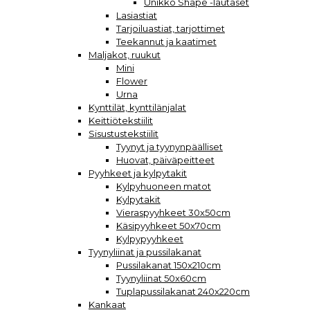
Unikko Shape -lautaset
Lasiastiat
Tarjoiluastiat, tarjottimet
Teekannut ja kaatimet
Maljakot, ruukut
Mini
Flower
Urna
Kynttilät, kynttilänjalat
Keittiötekstiilit
Sisustustekstiilit
Tyynyt ja tyynynpäälliset
Huovat, päiväpeitteet
Pyyhkeet ja kylpytakit
Kylpyhuoneen matot
Kylpytakit
Vieraspyyhkeet 30x50cm
Käsipyyhkeet 50x70cm
Kylpypyyhkeet
Tyynyliinat ja pussilakanat
Pussilakanat 150x210cm
Tyynyliinat 50x60cm
Tuplapussilakanat 240x220cm
Kankaat