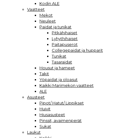
Kodin ALE
Vaatteet
Mekot
Neuleet
Paidat ja tunikat
Pitkähihaiset
Lyhythihaiset
Paitapuserot
Collegepaidat ja hupparit
Tunikat
Tasaraidat
Housut ja hameet
Takit
Yöpaidat ja oloasut
Kaikki Marimekon vaatteet
ALE
Asusteet
Pipot/ Hatut/ Lippikset
Huivit
Hiusasusteet
Pinssit, avaimenperät
Sukat
Laukut