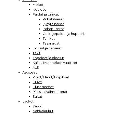
Mekot
Neuleet
Paidat ja tunikat
Pitkähihaiset
Lyhythihaiset
Paitapuserot
Collegepaidat ja hupparit
Tunikat
Tasaraidat
Housut ja hameet
Takit
Yöpaidat ja oloasut
Kaikki Marimekon vaatteet
ALE
Asusteet
Pipot/ Hatut/ Lippikset
Huivit
Hiusasusteet
Pinssit, avaimenperät
Sukat
Laukut
Kaikki
Nahkalaukut