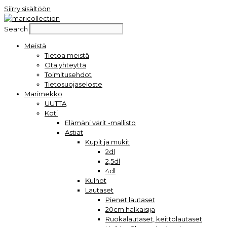
Siirry sisältöön
Search
Meistä
Tietoa meistä
Ota yhteyttä
Toimitusehdot
Tietosuojaseloste
Marimekko
UUTTA
Koti
Elämäni värit -mallisto
Astiat
Kupit ja mukit
2dl
2,5dl
4dl
Kulhot
Lautaset
Pienet lautaset
20cm halkaisija
Ruokalautaset, keittolautaset