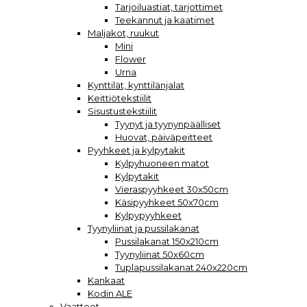
Tarjoiluastiat, tarjottimet
Teekannut ja kaatimet
Maljakot, ruukut
Mini
Flower
Urna
Kynttilät, kynttilänjalat
Keittiötekstiilit
Sisustustekstiilit
Tyynyt ja tyynynpäälliset
Huovat, päiväpeitteet
Pyyhkeet ja kylpytakit
Kylpyhuoneen matot
Kylpytakit
Vieraspyyhkeet 30x50cm
Käsipyyhkeet 50x70cm
Kylpypyyhkeet
Tyynyliinat ja pussilakanat
Pussilakanat 150x210cm
Tyynyliinat 50x60cm
Tuplapussilakanat 240x220cm
Kankaat
Kodin ALE
Vaatteet