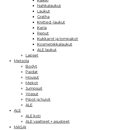
Kaikki
Nahkalaukut
Laukut
Gratha
Knitted -laukut
Karla
Reput
Kukkarot ja lompakot
Kosmetiikkalaukut
ALE laukut
Lapset
Metsola
Bodyt
Paidat
Housut
Mekot
Jumpsuit
Yöasut
Pipot ja huivit
ALE
ALE
ALE koti
ALE vaatteet + asusteet
MASAI