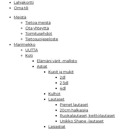
Lahjakortti
Oma tili
Meistä
Tietoa meistä
Ota yhteyttä
Toimitusehdot
Tietosuojaseloste
Marimekko
UUTTA
Koti
Elämäni värit -mallisto
Astiat
Kupit ja mukit
2dl
2,5dl
4dl
Kulhot
Lautaset
Pienet lautaset
20cm halkaisija
Ruokalautaset, keittolautaset
Unikko Shape -lautaset
Lasiastiat