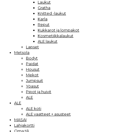
Laukut
Gratha
Knitted -laukut
Karla
Reput
Kukkarot ja lompakot
Kosmetiikkalaukut
ALE laukut
Lapset
Metsola
Bodyt
Paidat
Housut
Mekot
Jumpsuit
Yöasut
Pipot ja huivit
ALE
ALE
ALE koti
ALE vaatteet + asusteet
MASAI
Lahjakortti
Oma tili