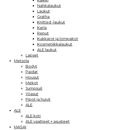
Kaikki
Nahkalaukut
Laukut
Gratha
Knitted -laukut
Karla
Reput
Kukkarot ja lompakot
Kosmetiikkalaukut
ALE laukut
Lapset
Metsola
Bodyt
Paidat
Housut
Mekot
Jumpsuit
Yöasut
Pipot ja huivit
ALE
ALE
ALE koti
ALE vaatteet + asusteet
MASAI