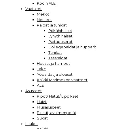
Kodin ALE
Vaatteet
Mekot
Neuleet
Paidat ja tunikat
Pitkähihaiset
Lyhythihaiset
Paitapuserot
Collegepaidat ja hupparit
Tunikat
Tasaraidat
Housut ja hameet
Takit
Yöpaidat ja oloasut
Kaikki Marimekon vaatteet
ALE
Asusteet
Pipot/ Hatut/ Lippikset
Huivit
Hiusasusteet
Pinssit, avaimenperät
Sukat
Laukut