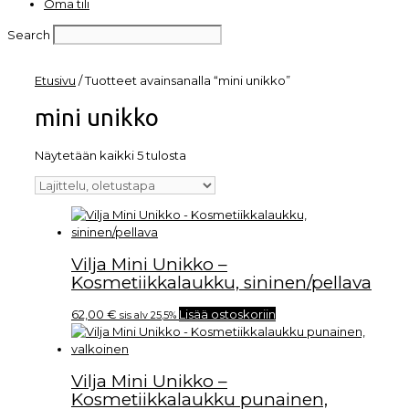
Oma tili
Search
Etusivu
/ Tuotteet avainsanalla “mini unikko”
mini unikko
Näytetään kaikki 5 tulosta
Vilja Mini Unikko –
Kosmetiikkalaukku, sininen/pellava
62,00
€
Lisää ostoskoriin
sis alv 25,5%
Vilja Mini Unikko –
Kosmetiikkalaukku punainen,