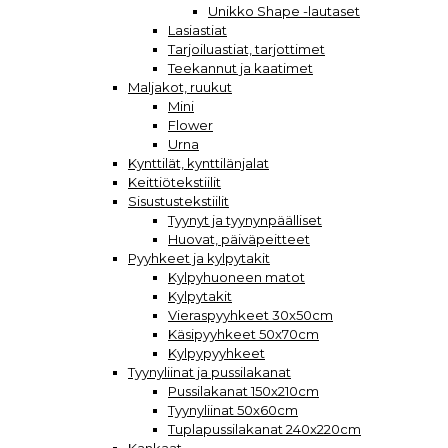
Unikko Shape -lautaset
Lasiastiat
Tarjoiluastiat, tarjottimet
Teekannut ja kaatimet
Maljakot, ruukut
Mini
Flower
Urna
Kynttilät, kynttilänjalat
Keittiötekstiilit
Sisustustekstiilit
Tyynyt ja tyynynpäälliset
Huovat, päiväpeitteet
Pyyhkeet ja kylpytakit
Kylpyhuoneen matot
Kylpytakit
Vieraspyyhkeet 30x50cm
Käsipyyhkeet 50x70cm
Kylpypyyhkeet
Tyynyliinat ja pussilakanat
Pussilakanat 150x210cm
Tyynyliinat 50x60cm
Tuplapussilakanat 240x220cm