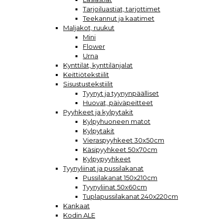
Tarjoiluastiat, tarjottimet
Teekannut ja kaatimet
Maljakot, ruukut
Mini
Flower
Urna
Kynttilät, kynttilänjalat
Keittiötekstiilit
Sisustustekstiilit
Tyynyt ja tyynynpäälliset
Huovat, päiväpeitteet
Pyyhkeet ja kylpytakit
Kylpyhuoneen matot
Kylpytakit
Vieraspyyhkeet 30x50cm
Käsipyyhkeet 50x70cm
Kylpypyyhkeet
Tyynyliinat ja pussilakanat
Pussilakanat 150x210cm
Tyynyliinat 50x60cm
Tuplapussilakanat 240x220cm
Kankaat
Kodin ALE