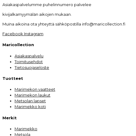
Asiakaspalvelumme puhelinnumero palvelee
kivijalkamyymälän aikojen mukaan.
Muina aikoina ota yhteyttä sähköpostilla info@maricollection.fi
Facebook
Instagram
Maricollection
Asiakaspalvelu
Toimitusehdot
Tietosuojaseloste
Tuotteet
Marimekon vaatteet
Marimekon laukut
Metsolan lapset
Marimekko koti
Merkit
Marimekko
Metsola