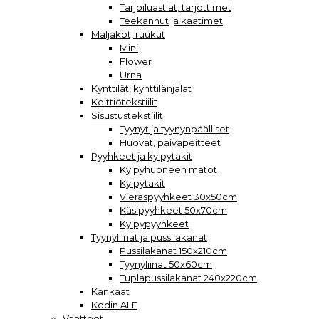
Tarjoiluastiat, tarjottimet
Teekannut ja kaatimet
Maljakot, ruukut
Mini
Flower
Urna
Kynttilät, kynttilänjalat
Keittiötekstiilit
Sisustustekstiilit
Tyynyt ja tyynynpäälliset
Huovat, päiväpeitteet
Pyyhkeet ja kylpytakit
Kylpyhuoneen matot
Kylpytakit
Vieraspyyhkeet 30x50cm
Käsipyyhkeet 50x70cm
Kylpypyyhkeet
Tyynyliinat ja pussilakanat
Pussilakanat 150x210cm
Tyynyliinat 50x60cm
Tuplapussilakanat 240x220cm
Kankaat
Kodin ALE
Vaatteet