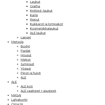
Laukut
Gratha
Knitted -laukut
Karla
Reput
Kukkarot ja lompakot
Kosmetiikkalaukut
ALE laukut
Lapset
Metsola
Bodyt
Paidat
Housut
Mekot
Jumpsuit
Yöasut
Pipot ja huivit
ALE
ALE
ALE koti
ALE vaatteet + asusteet
MASAI
Lahjakortti
Oma tili