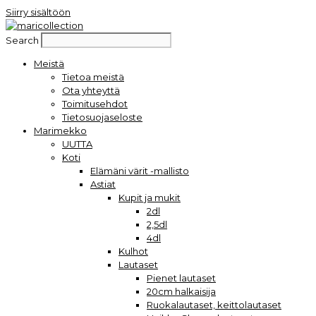
Siirry sisältöön
Search
Meistä
Tietoa meistä
Ota yhteyttä
Toimitusehdot
Tietosuojaseloste
Marimekko
UUTTA
Koti
Elämäni värit -mallisto
Astiat
Kupit ja mukit
2dl
2,5dl
4dl
Kulhot
Lautaset
Pienet lautaset
20cm halkaisija
Ruokalautaset, keittolautaset