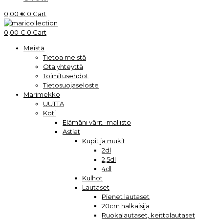
0,00
€
0
Cart
0,00
€
0
Cart
Meistä
Tietoa meistä
Ota yhteyttä
Toimitusehdot
Tietosuojaseloste
Marimekko
UUTTA
Koti
Elämäni värit -mallisto
Astiat
Kupit ja mukit
2dl
2,5dl
4dl
Kulhot
Lautaset
Pienet lautaset
20cm halkaisija
Ruokalautaset, keittolautaset