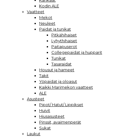
Kankaat
Kodin ALE
Vaatteet
Mekot
Neuleet
Paidat ja tunikat
Pitkähihaiset
Lyhythihaiset
Paitapuserot
Collegepaidat ja hupparit
Tunikat
Tasaraidat
Housut ja hameet
Takit
Yöpaidat ja oloasut
Kaikki Marimekon vaatteet
ALE
Asusteet
Pipot/ Hatut/ Lippikset
Huivit
Hiusasusteet
Pinssit, avaimenperät
Sukat
Laukut