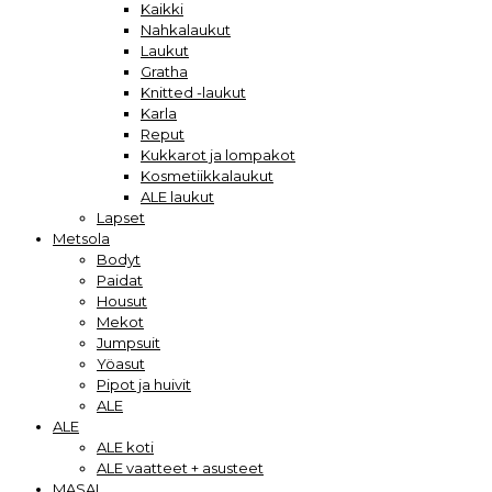
Kaikki
Nahkalaukut
Laukut
Gratha
Knitted -laukut
Karla
Reput
Kukkarot ja lompakot
Kosmetiikkalaukut
ALE laukut
Lapset
Metsola
Bodyt
Paidat
Housut
Mekot
Jumpsuit
Yöasut
Pipot ja huivit
ALE
ALE
ALE koti
ALE vaatteet + asusteet
MASAI