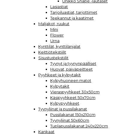
Unikko Shape -lautaset
Lasiastiat
Tarjoiluastiat, tarjottimet
Teekannut ja kaatimet
Maljakot, ruukut
Mini
Flower
Urna
Kynttilät, kynttilänjalat
Keittiötekstiilit
Sisustustekstiilit
Tyynyt ja tyynynpäälliset
Huovat, päiväpeitteet
Pyyhkeet ja kylpytakit
Kylpyhuoneen matot
Kylpytakit
Vieraspyyhkeet 30x50cm
Käsipyyhkeet 50x70cm
Kylpypyyhkeet
Tyynyliinat ja pussilakanat
Pussilakanat 150x210cm
Tyynyliinat 50x60cm
Tuplapussilakanat 240x220cm
Kankaat