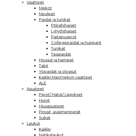
Vaatteet
Mekot
Neuleet
Paidat ja tunikat
Pitkähihaiset
Lyhythihaiset
Paitapuserot
Collegepaidat ja hupparit
Tunikat
Tasaraidat
Housut ja hameet
Takit
Yöpaidat ja oloasut
Kaikki Marimekon vaatteet
ALE
Asusteet
Pipot/ Hatut/ Lippikset
Huivit
Hiusasusteet
Pinssit, avaimenperät
Sukat
Laukut
Kaikki
Nahkalaukut