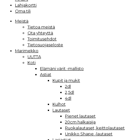
Lahjakortti
Oma tili
Meistä
Tietoa meistä
Ota yhteyttä
Toimitusehdot
Tietosuojaseloste
Marimekko
UUTTA
Koti
Elämäni värit -mallisto
Astiat
Kupit ja mukit
2dl
2,5dl
4dl
Kulhot
Lautaset
Pienet lautaset
20cm halkaisija
Ruokalautaset, keittolautaset
Unikko Shape -lautaset
Lasiastiat