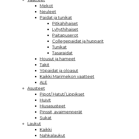
Mekot
Neuleet
Paidat ja tunikat
Pitkähihaiset
Lyhythihaiset
Paitapuserot
Collegepaidat ja hupparit
Tunikat
Tasaraidat
Housut ja hameet
Takit
Yöpaidat ja oloasut
Kaikki Marimekon vaatteet
ALE
Asusteet
Pipot/ Hatut/ Lippikset
Huivit
Hiusasusteet
Pinssit, avaimenperät
Sukat
Laukut
Kaikki
Nahkalaukut