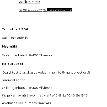
valkoinen
62,00
€
Lisää ostoskoriin
sis alv 25,5%
Toimitus 5.90€
Kaikkiin tilauksiin
Myymälä
Ollilanojankatu 2, 84100 Ylivieska
Palautukset
Ota yhteyttä asiakaspalveluumme info@maricollection.fi
mari-collection
Ollilanojankatu 2, 84100 Ylivieska
Kivijalkamyymälä avoinna : Ma-Pe 10-19, La 10-16, Su 12-16
Asiakaspalvelunumero 044 2419 115