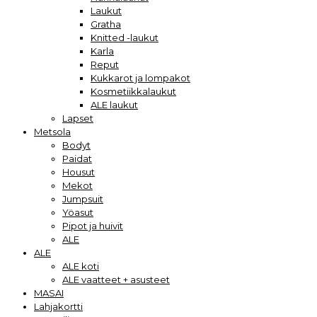
Laukut
Gratha
Knitted -laukut
Karla
Reput
Kukkarot ja lompakot
Kosmetiikkalaukut
ALE laukut
Lapset
Metsola
Bodyt
Paidat
Housut
Mekot
Jumpsuit
Yöasut
Pipot ja huivit
ALE
ALE
ALE koti
ALE vaatteet + asusteet
MASAI
Lahjakortti