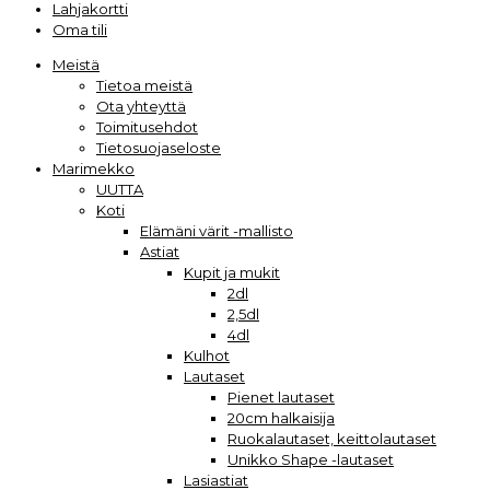
Lahjakortti
Oma tili
Meistä
Tietoa meistä
Ota yhteyttä
Toimitusehdot
Tietosuojaseloste
Marimekko
UUTTA
Koti
Elämäni värit -mallisto
Astiat
Kupit ja mukit
2dl
2,5dl
4dl
Kulhot
Lautaset
Pienet lautaset
20cm halkaisija
Ruokalautaset, keittolautaset
Unikko Shape -lautaset
Lasiastiat