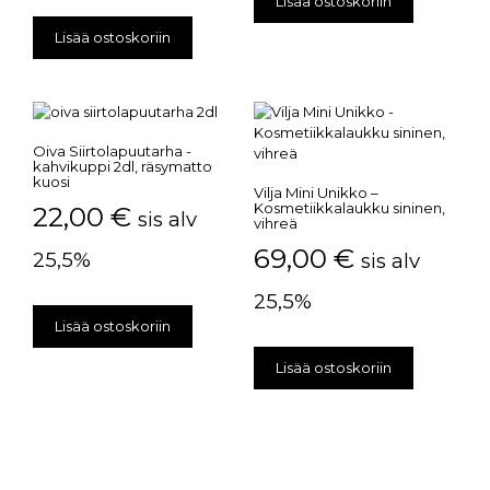
Lisää ostoskoriin
Lisää ostoskoriin
Oiva Siirtolapuutarha -
kahvikuppi 2dl, räsymatto
kuosi
Vilja Mini Unikko –
Kosmetiikkalaukku sininen,
22,00
€
sis alv
vihreä
69,00
€
25,5%
sis alv
25,5%
Lisää ostoskoriin
Lisää ostoskoriin