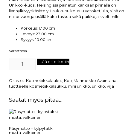
Unikko -kuosi. Helsingissä painetun kankaan pinnalla on
lianhylkivyyskäsittely. Laukku sulkeutuu vetoketjulla, siinä on
nailonvuori ja sisällä kaksi taskua sekä paikkoja siveltimille.
Korkeus:
17.00 cm
Leveys:
23.00 cm
Syvyys:
10.00 cm
Varastossa
Lisää ostoskoriin
Osastot:
Kosmetiikkalaukut
,
Koti
,
Marimekko
Avainsanat
tuotteelle
kosmetiikkalaukku
,
mini unikko
,
unikko
,
vilja
Saatat myös pitää...
Räsymatto – kylpytakki
musta, valkoinen