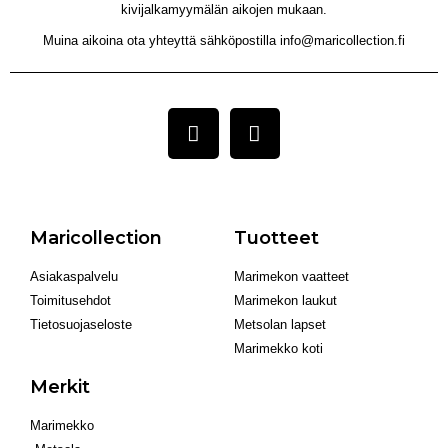
kivijalkamyymälän aikojen mukaan.
Muina aikoina ota yhteyttä sähköpostilla info@maricollection.fi
Maricollection
Tuotteet
Asiakaspalvelu
Marimekon vaatteet
Toimitusehdot
Marimekon laukut
Tietosuojaseloste
Metsolan lapset
Marimekko koti
Merkit
Marimekko