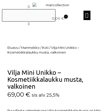
0
0,00
€
Etusivu
/
Marimekko
/
Koti
/ Vilja Mini Unikko –
Kosmetiikkalaukku musta, valkoinen
Vilja Mini Unikko –
Kosmetiikkalaukku musta,
valkoinen
69,00
€
sis alv 25,5%
Puuvillasta valmistetussa Vilja-kosmetiikkalaukussa on Mini