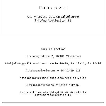
Palautukset
Ota yhteyttä asiakaspalveluumme
info@maricollection.fi
mari-collection
Ollilanojankatu 2, 84100 Ylivieska
Kivijalkamyymälä avoinna : Ma-Pe 10-19, La 10-16, Su 12-16
Asiakaspalvelunumero 044 2419 115
Asiakaspalvelumme puhelinnumero palvelee
kivijalkamyymälän aikojen mukaan.
Muina aikoina ota yhteyttä sähköpostilla
info@maricollection.fi