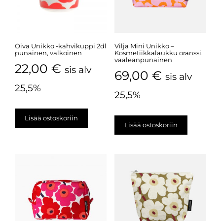
Oiva Unikko -kahvikuppi 2dl
Vilja Mini Unikko –
punainen, valkoinen
Kosmetiikkalaukku oranssi,
vaaleanpunainen
22,00
€
sis alv
69,00
€
sis alv
25,5%
25,5%
Lisää ostoskoriin
Lisää ostoskoriin