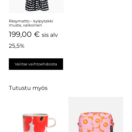
Räsymatto – kylpytakki
musta, valkoinen
199,00
€
sis alv
25,5%
Valitse vaihtoehdoista
Tutustu myös