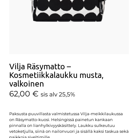
Vilja Räsymatto –
Kosmetiikkalaukku musta,
valkoinen
62,00
€
sis alv 25,5%
Paksusta puuvillasta valmistetussa Vilja-meikkilaukussa
on Räsymatto-kuosi. Helsingissä painetun kankaan
pinnalla on lianhylkivyyskäsittely. Laukku sulkeutuu
vetoketjulla, siinä on nailonvuori ja sisällä kaksi taskua sekä
paikkoja siveltimille.