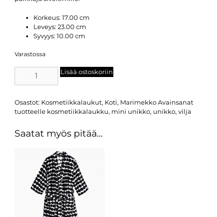
Korkeus:
17.00 cm
Leveys:
23.00 cm
Syvyys:
10.00 cm
Varastossa
Lisää ostoskoriin
Osastot:
Kosmetiikkalaukut
,
Koti
,
Marimekko
Avainsanat
tuotteelle
kosmetiikkalaukku
,
mini unikko
,
unikko
,
vilja
Saatat myös pitää...