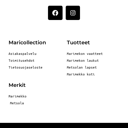
Maricollection
Tuotteet
Asiakaspalvelu
Marimekon vaatteet
Toimitusehdot
Marimekon laukut
Tietosuojaseloste
Metsolan lapset
Marimekko koti
Merkit
Marimekko
Metsola