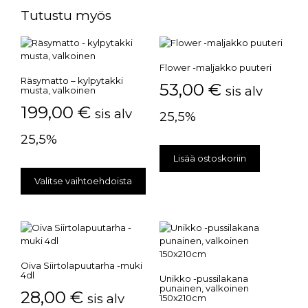
Tutustu myös
Flower -maljakko puuteri
Räsymatto – kylpytakki
53,00
€
sis alv
musta, valkoinen
199,00
€
sis alv
25,5%
25,5%
Lisää ostoskoriin
Valitse vaihtoehdoista
Oiva Siirtolapuutarha -muki
4dl
Unikko -pussilakana
punainen, valkoinen
28,00
€
sis alv
150x210cm