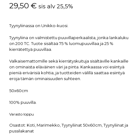
29,50
€
sis alv 25,5%
Tyynyliinassa on Unikko-kuosi.
Tyynyliina on valmistettu puuvillaperkaalista, jonka lankaluku
on 200 TC. Tuote sisältää 75 % luomupuuvillaa ja 25 %
kierrätettyä puuvillaa.
Valkaisemattomille sekä kierrätyskuituja sisältäville kankaille
on ominaista eläväinen väri ja pinta. Kankaassa voi esiintyä
pieniä erivärisiä kohtia, ja tuotteiden välillä saattaa esiintyä
eroja tämän ominaisuuden suhteen.
50x60cm
100% puuvilla.
Varasto loppu
Osastot:
Koti
,
Marimekko
,
Tyynyliinat 50x60cm
,
Tyynyliinat ja
pussilakanat