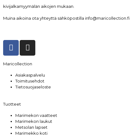
kivijalkamyymälän aikojen mukaan.
Muina aikoina ota yhteyttä sähköpostilla info@maricollection.fi
Maricollection
Asiakaspalvelu
Toimitusehdot
Tietosuojaseloste
Tuotteet
Marimekon vaatteet
Marimekon laukut
Metsolan lapset
Marimekko koti