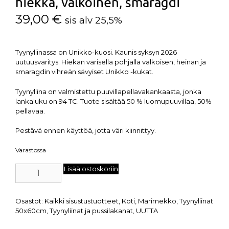
hiekka, valkoinen, smaragdi
39,00
€
sis alv 25,5%
Tyynyliinassa on Unikko-kuosi. Kaunis syksyn 2026
uutuusväritys. Hiekan värisellä pohjalla valkoisen, heinän ja
smaragdin vihreän sävyiset Unikko -kukat.
Tyynyliina on valmistettu puuvillapellavakankaasta, jonka
lankaluku on 94 TC. Tuote sisältää 50 % luomupuuvillaa, 50%
pellavaa.
Pestävä ennen käyttöä, jotta väri kiinnittyy.
Varastossa
Lisää ostoskoriin
Osastot:
Kaikki sisustustuotteet
,
Koti
,
Marimekko
,
Tyynyliinat
50x60cm
,
Tyynyliinat ja pussilakanat
,
UUTTA