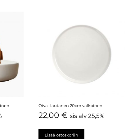
oinen
Oiva -lautanen 20cm valkoinen
22,00
€
%
sis alv 25,5%
Lisää ostoskoriin