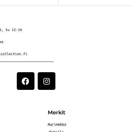
6, Su 12-16
ee
icollection.fi
Merkit
Marimekko
Metsola