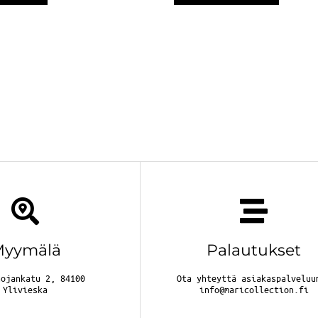
Myymälä
Palautukset
nojankatu 2, 84100
Ota yhteyttä asiakaspalveluu
Ylivieska
info@maricollection.fi