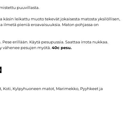
istettu puuvillasta.
 käsin leikattu muoto tekevät jokaisesta matosta yksilöllisen,
aa ilmetä pieniä eroavaisuuksia. Maton pohjassa on
Pese erillään. Käytä pesupussia. Saattaa irrota nukkaa.
ly vähenee pesujen myötä.
40c pesu.
n
t
,
Koti
,
Kylpyhuoneen matot
,
Marimekko
,
Pyyhkeet ja