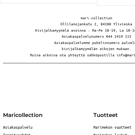
mari-collection
Ollilanojankatu 2, 84100 Ylivieska
Kivijalkamyymälä avoinna : Ma-Pe 10-19, La 10-1
Asiakaspalvelunumero 044 2419 115
Asiakaspalvelumme puhelinnumero palvel
kivijalkamyymälän aikojen mukaan.
Muina aikoina ota yhteyttä sähköpostilla info@mar
Maricollection
Tuotteet
Asiakaspalvelu
Marimekon vaatteet
Toimitusehdot
Marimekon laukut