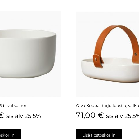
5dl, valkoinen
Oiva Koppa -tarjoiluastia, valk
€
71,00
€
sis alv 25,5%
sis alv 25,5
oskoriin
Lisää ostoskoriin