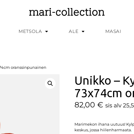
METSOLA
ALE
MASAI
x74cm oranssinpunainen
Unikko – K
73x74cm o
82,00
€
sis alv 25,
Marimekon ihana uutuus! Kylp
keskus, jossa hiilenharmaata.