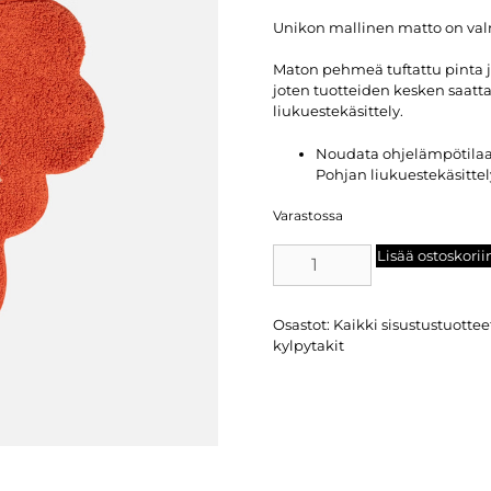
Unikon mallinen matto on valm
Maton pehmeä tuftattu pinta ja
joten tuotteiden kesken saatt
liukuestekäsittely.
Noudata ohjelämpötilaa. 
Pohjan liukuestekäsitte
Varastossa
Lisää ostoskorii
Osastot:
Kaikki sisustustuottee
kylpytakit