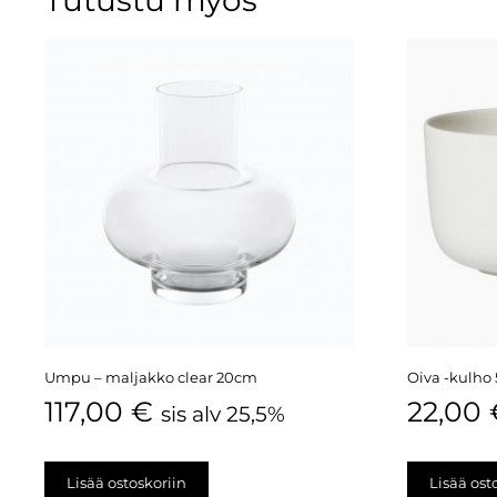
Umpu – maljakko clear 20cm
Oiva -kulho 
117,00
€
22,00
sis alv 25,5%
Lisää ostoskoriin
Lisää ost