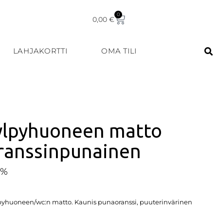
0
0,00
€
LAHJAKORTTI
OMA TILI
ylpyhuoneen matto
ranssinpunainen
5%
yhuoneen/wc:n matto. Kaunis punaoranssi, puuterinvärinen