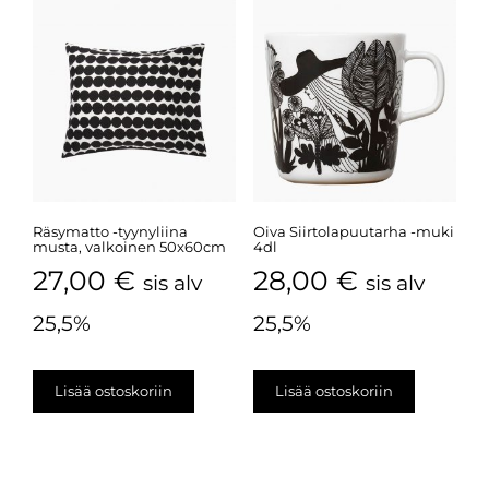
Räsymatto -tyynyliina
Oiva Siirtolapuutarha -muki
musta, valkoinen 50x60cm
4dl
27,00
€
28,00
€
sis alv
sis alv
25,5%
25,5%
Lisää ostoskoriin
Lisää ostoskoriin