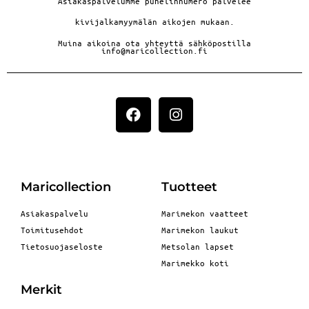
Asiakaspalvelumme puhelinnumero palvelee
kivijalkamyymälän aikojen mukaan.
Muina aikoina ota yhteyttä sähköpostilla
info@maricollection.fi
Maricollection
Tuotteet
Asiakaspalvelu
Marimekon vaatteet
Toimitusehdot
Marimekon laukut
Tietosuojaseloste
Metsolan lapset
Marimekko koti
Merkit