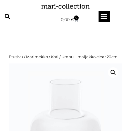
0
0,00
€
Etusivu
/
Marimekko
/
Koti
/ Umpu – maljakko clear 20cm