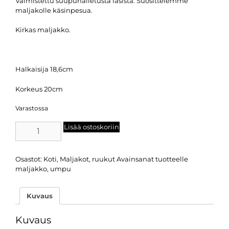
Valmistettu suupuhalletusta lasista. Suosittelemme
maljakolle käsinpesua.
Kirkas maljakko.
Halkaisija 18,6cm
Korkeus 20cm
Varastossa
Lisää ostoskoriin
Osastot:
Koti
,
Maljakot, ruukut
Avainsanat tuotteelle
maljakko
,
umpu
Kuvaus
Kuvaus