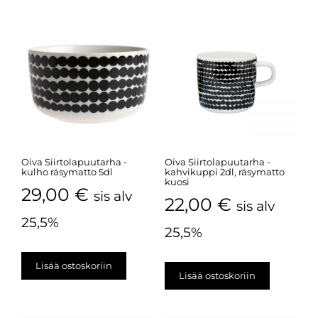
Oiva Siirtolapuutarha -
Oiva Siirtolapuutarha -
kulho räsymatto 5dl
kahvikuppi 2dl, räsymatto
kuosi
29,00
€
sis alv
22,00
€
sis alv
25,5%
25,5%
Lisää ostoskoriin
Lisää ostoskoriin