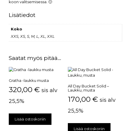
koon valitsemisessa. 🙂
Lisätiedot
Koko
XXS, XS, S, M, L, XL, XXL
Saatat myös pitää...
Gratha -laukku musta
All Day Bucket Solid –
320,00
€
sis alv
Laukku, musta
170,00
€
sis alv
25,5%
25,5%
Lisää ostoskoriin
Lisää ostoskoriin