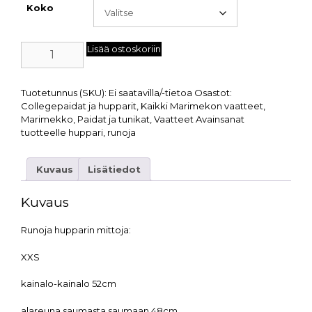
Koko
Lisää ostoskoriin
Tuotetunnus (SKU):
Ei saatavilla/-tietoa
Osastot:
Collegepaidat ja hupparit
,
Kaikki Marimekon vaatteet
,
Marimekko
,
Paidat ja tunikat
,
Vaatteet
Avainsanat
tuotteelle
huppari
,
runoja
Kuvaus
Lisätiedot
Kuvaus
Runoja hupparin mittoja:
XXS
kainalo-kainalo 52cm
alareuna saumasta saumaan 48cm