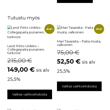
Tutustu myös
Ale!
Ale!
Mari Tasaraita – Paita musta,
valkoinen
Leiot Piirto Unikko –
Collegepaita punainen,
75,00
€
turkoosi
215,00
€
52,50
€
sis alv
149,00
€
sis alv
25,5%
25,5%
Valitse vaihtoehdoista
Valitse vaihtoehdoista