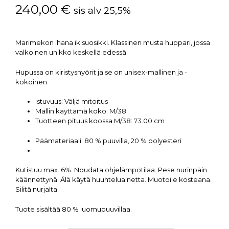
240,00
€
sis alv 25,5%
Marimekon ihana ikisuosikki. Klassinen musta huppari, jossa
valkoinen unikko keskellä edessä.
Hupussa on kiristysnyörit ja se on unisex-mallinen ja -
kokoinen.
Istuvuus:
Väljä mitoitus
Mallin käyttämä koko:
M/38
Tuotteen pituus koossa M/38:
73.00 cm
Päämateriaali:
80 % puuvilla, 20 % polyesteri
Kutistuu max. 6%. Noudata ohjelämpötilaa. Pese nurinpäin
käännettynä. Älä käytä huuhteluainetta. Muotoile kosteana.
Silitä nurjalta.
Tuote sisältää 80 % luomupuuvillaa.