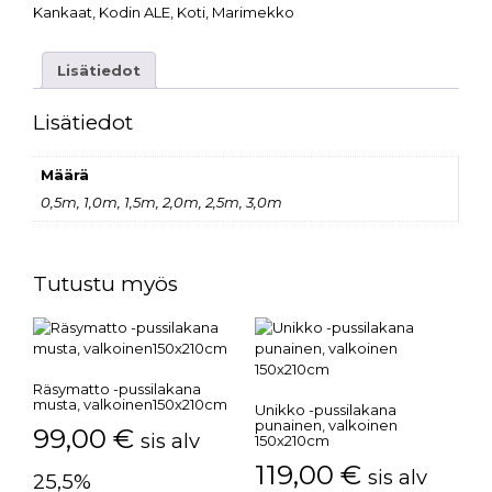
Kankaat
,
Kodin ALE
,
Koti
,
Marimekko
Lisätiedot
Lisätiedot
Määrä
0,5m, 1,0m, 1,5m, 2,0m, 2,5m, 3,0m
Tutustu myös
Räsymatto -pussilakana
musta, valkoinen150x210cm
Unikko -pussilakana
punainen, valkoinen
99,00
€
sis alv
150x210cm
119,00
€
sis alv
25,5%