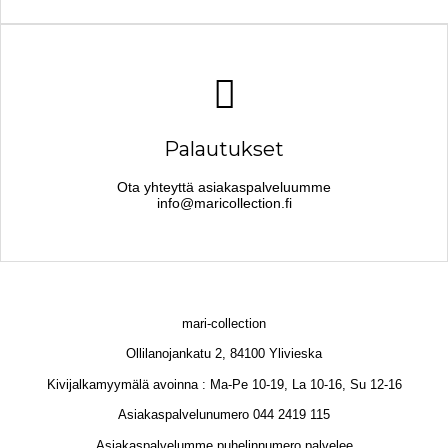
Palautukset
Ota yhteyttä asiakaspalveluumme
info@maricollection.fi
mari-collection
Ollilanojankatu 2, 84100 Ylivieska
Kivijalkamyymälä avoinna : Ma-Pe 10-19, La 10-16, Su 12-16
Asiakaspalvelunumero 044 2419 115
Asiakaspalvelumme puhelinnumero palvelee