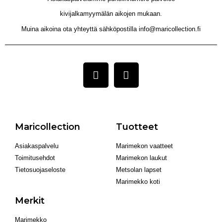
kivijalkamyymälän aikojen mukaan.
Muina aikoina ota yhteyttä sähköpostilla info@maricollection.fi
Maricollection
Tuotteet
Asiakaspalvelu
Marimekon vaatteet
Toimitusehdot
Marimekon laukut
Tietosuojaseloste
Metsolan lapset
Marimekko koti
Merkit
Marimekko