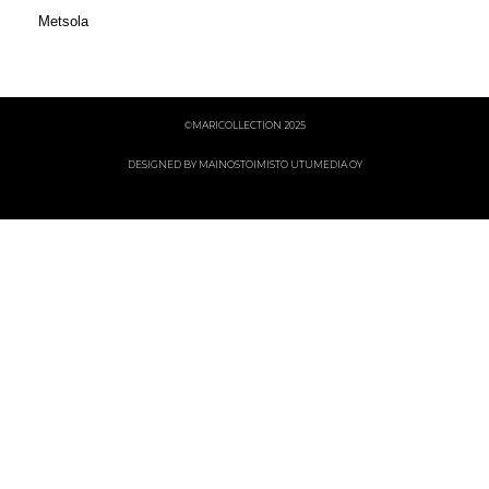
Metsola
©MARICOLLECTION 2025
DESIGNED BY MAINOSTOIMISTO UTUMEDIA OY