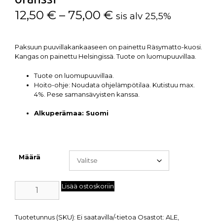
12,50
€
–
75,00
€
sis alv 25,5%
Paksuun puuvillakankaaseen on painettu Räsymatto-kuosi.
Kangas on painettu Helsingissä. Tuote on luomupuuvillaa.
Tuote on luomupuuvillaa.
Hoito-ohje:
Noudata ohjelämpötilaa. Kutistuu max.
4%. Pese samansävyisten kanssa.
Alkuperämaa:
Suomi
Määrä
Lisää ostoskoriin
Tuotetunnus (SKU):
Ei saatavilla/-tietoa
Osastot:
ALE
,