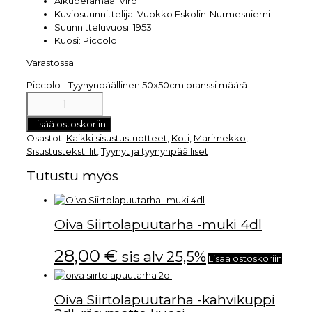
Alkuperämaa:
Viro
Kuviosuunnittelija:
Vuokko Eskolin-Nurmesniemi
Suunnitteluvuosi:
1953
Kuosi:
Piccolo
Varastossa
Piccolo - Tyynynpäällinen 50x50cm oranssi määrä
Lisää ostoskoriin
Osastot:
Kaikki sisustustuotteet
,
Koti
,
Marimekko
,
Sisustustekstiilit
,
Tyynyt ja tyynynpäälliset
Tutustu myös
Oiva Siirtolapuutarha -muki 4dl
28,00
€
sis alv 25,5%
Lisää ostoskoriin
Oiva Siirtolapuutarha -kahvikuppi