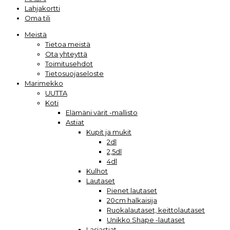
Lahjakortti
Oma tili
Meistä
Tietoa meistä
Ota yhteyttä
Toimitusehdot
Tietosuojaseloste
Marimekko
UUTTA
Koti
Elämäni värit -mallisto
Astiat
Kupit ja mukit
2dl
2,5dl
4dl
Kulhot
Lautaset
Pienet lautaset
20cm halkaisija
Ruokalautaset, keittolautaset
Unikko Shape -lautaset
Lasiastiat