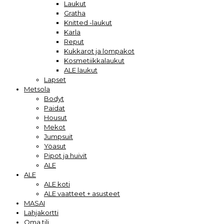
Laukut
Gratha
Knitted -laukut
Karla
Reput
Kukkarot ja lompakot
Kosmetiikkalaukut
ALE laukut
Lapset
Metsola
Bodyt
Paidat
Housut
Mekot
Jumpsuit
Yöasut
Pipot ja huivit
ALE
ALE
ALE koti
ALE vaatteet + asusteet
MASAI
Lahjakortti
Oma tili