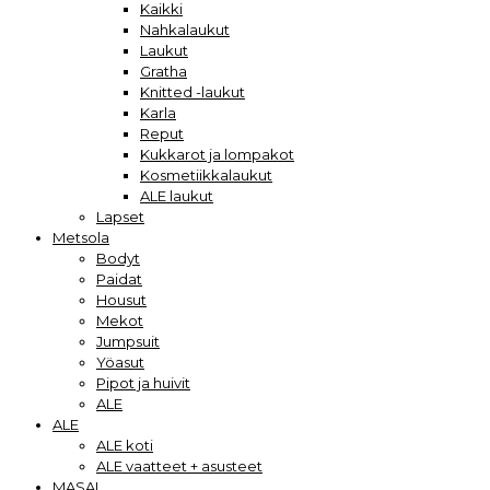
Kaikki
Nahkalaukut
Laukut
Gratha
Knitted -laukut
Karla
Reput
Kukkarot ja lompakot
Kosmetiikkalaukut
ALE laukut
Lapset
Metsola
Bodyt
Paidat
Housut
Mekot
Jumpsuit
Yöasut
Pipot ja huivit
ALE
ALE
ALE koti
ALE vaatteet + asusteet
MASAI