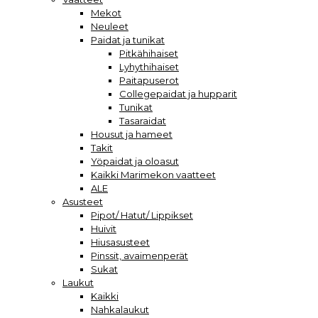
Mekot
Neuleet
Paidat ja tunikat
Pitkähihaiset
Lyhythihaiset
Paitapuserot
Collegepaidat ja hupparit
Tunikat
Tasaraidat
Housut ja hameet
Takit
Yöpaidat ja oloasut
Kaikki Marimekon vaatteet
ALE
Asusteet
Pipot/ Hatut/ Lippikset
Huivit
Hiusasusteet
Pinssit, avaimenperät
Sukat
Laukut
Kaikki
Nahkalaukut