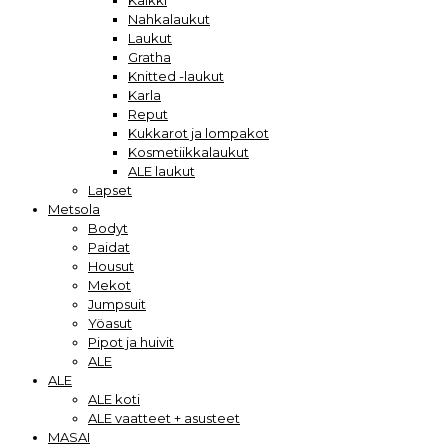
Kaikki
Nahkalaukut
Laukut
Gratha
Knitted -laukut
Karla
Reput
Kukkarot ja lompakot
Kosmetiikkalaukut
ALE laukut
Lapset
Metsola
Bodyt
Paidat
Housut
Mekot
Jumpsuit
Yöasut
Pipot ja huivit
ALE
ALE
ALE koti
ALE vaatteet + asusteet
MASAI