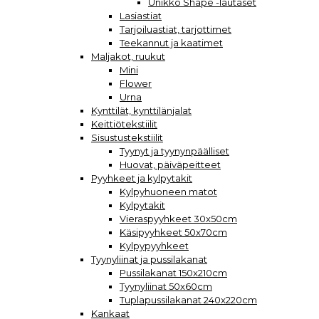
Unikko Shape -lautaset
Lasiastiat
Tarjoiluastiat, tarjottimet
Teekannut ja kaatimet
Maljakot, ruukut
Mini
Flower
Urna
Kynttilät, kynttilänjalat
Keittiötekstiilit
Sisustustekstiilit
Tyynyt ja tyynynpäälliset
Huovat, päiväpeitteet
Pyyhkeet ja kylpytakit
Kylpyhuoneen matot
Kylpytakit
Vieraspyyhkeet 30x50cm
Käsipyyhkeet 50x70cm
Kylpypyyhkeet
Tyynyliinat ja pussilakanat
Pussilakanat 150x210cm
Tyynyliinat 50x60cm
Tuplapussilakanat 240x220cm
Kankaat