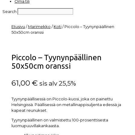
Oma tili
Search
Etusivu
/
Marimekko
/
Koti
/ Piccolo – Tyynynpäällinen
50x50cm oranssi
Piccolo – Tyynynpäällinen
50x50cm oranssi
61,00
€
sis alv 25,5%
Tyynynpäällisessä on Piccolo-kuosi, joka on painettu
Helsingissä. Päällisessä on metallinappisuljenta edessä ja
kapeat reunukset.
Tyynynpäällinen on valmistettu 100-prosenttisesta
luomupuuvillakankaasta.