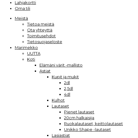
Lahjakortti
Oma tili
Meistä
Tietoa meistä
Ota yhteyttä
Toimitusehdot
Tietosuojaseloste
Marimekko
UUTTA
Koti
Elämäni värit -mallisto
Astiat
Kupit ja mukit
2dl
2,5dl
4dl
Kulhot
Lautaset
Pienet lautaset
20cm halkaisija
Ruokalautaset, keittolautaset
Unikko Shape -lautaset
Lasiastiat