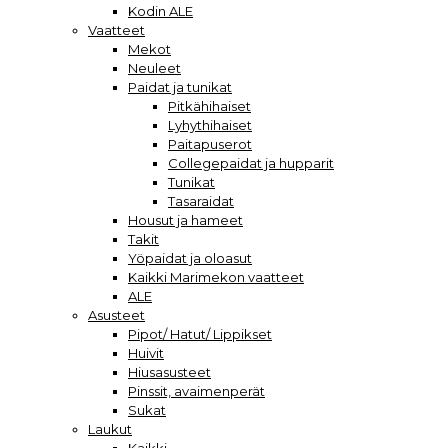
Kodin ALE
Vaatteet
Mekot
Neuleet
Paidat ja tunikat
Pitkähihaiset
Lyhythihaiset
Paitapuserot
Collegepaidat ja hupparit
Tunikat
Tasaraidat
Housut ja hameet
Takit
Yöpaidat ja oloasut
Kaikki Marimekon vaatteet
ALE
Asusteet
Pipot/ Hatut/ Lippikset
Huivit
Hiusasusteet
Pinssit, avaimenperät
Sukat
Laukut