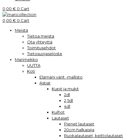
0,00
€
0
Cart
0,00
€
0
Cart
Meistä
Tietoa meistä
Ota yhteyttä
Toimitusehdot
Tietosuojaseloste
Marimekko
UUTTA
Koti
Elämäni värit -mallisto
Astiat
Kupit ja mukit
2dl
2,5dl
4dl
Kulhot
Lautaset
Pienet lautaset
20cm halkaisija
Ruokalautaset, keittolautaset