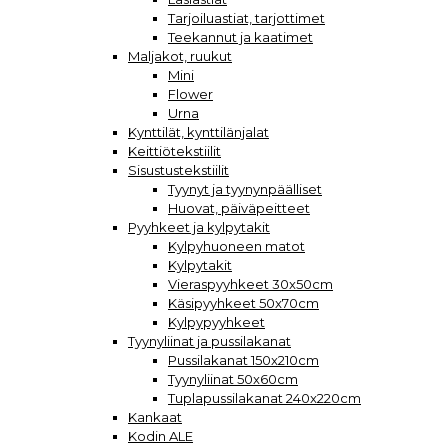
Tarjoiluastiat, tarjottimet
Teekannut ja kaatimet
Maljakot, ruukut
Mini
Flower
Urna
Kynttilät, kynttilänjalat
Keittiötekstiilit
Sisustustekstiilit
Tyynyt ja tyynynpäälliset
Huovat, päiväpeitteet
Pyyhkeet ja kylpytakit
Kylpyhuoneen matot
Kylpytakit
Vieraspyyhkeet 30x50cm
Käsipyyhkeet 50x70cm
Kylpypyyhkeet
Tyynyliinat ja pussilakanat
Pussilakanat 150x210cm
Tyynyliinat 50x60cm
Tuplapussilakanat 240x220cm
Kankaat
Kodin ALE