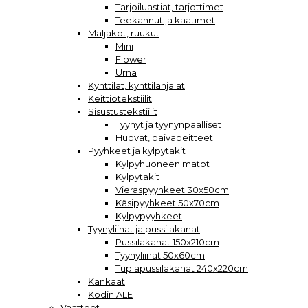
Tarjoiluastiat, tarjottimet
Teekannut ja kaatimet
Maljakot, ruukut
Mini
Flower
Urna
Kynttilät, kynttilänjalat
Keittiötekstiilit
Sisustustekstiilit
Tyynyt ja tyynynpäälliset
Huovat, päiväpeitteet
Pyyhkeet ja kylpytakit
Kylpyhuoneen matot
Kylpytakit
Vieraspyyhkeet 30x50cm
Käsipyyhkeet 50x70cm
Kylpypyyhkeet
Tyynyliinat ja pussilakanat
Pussilakanat 150x210cm
Tyynyliinat 50x60cm
Tuplapussilakanat 240x220cm
Kankaat
Kodin ALE
Vaatteet