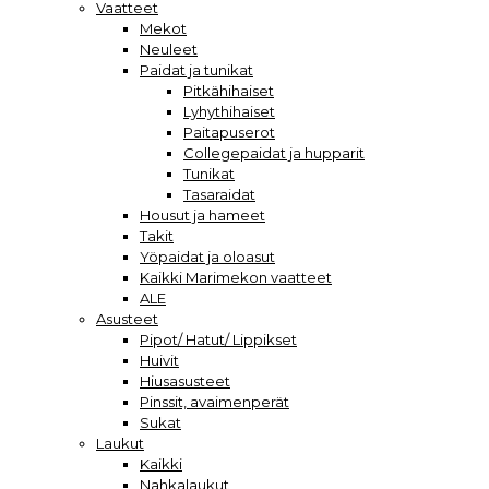
Vaatteet
Mekot
Neuleet
Paidat ja tunikat
Pitkähihaiset
Lyhythihaiset
Paitapuserot
Collegepaidat ja hupparit
Tunikat
Tasaraidat
Housut ja hameet
Takit
Yöpaidat ja oloasut
Kaikki Marimekon vaatteet
ALE
Asusteet
Pipot/ Hatut/ Lippikset
Huivit
Hiusasusteet
Pinssit, avaimenperät
Sukat
Laukut
Kaikki
Nahkalaukut