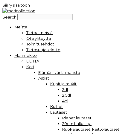
Siirry sisältöön
Search
Meistä
Tietoa meistä
Ota yhteyttä
Toimitusehdot
Tietosuojaseloste
Marimekko
UUTTA
Koti
Elämäni värit -mallisto
Astiat
Kupit ja mukit
2dl
2,5dl
4dl
Kulhot
Lautaset
Pienet lautaset
20cm halkaisija
Ruokalautaset, keittolautaset