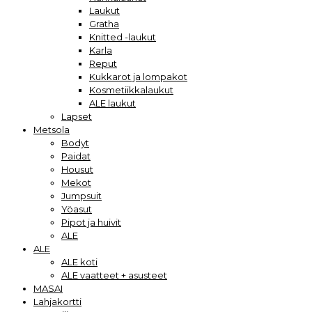
Laukut
Gratha
Knitted -laukut
Karla
Reput
Kukkarot ja lompakot
Kosmetiikkalaukut
ALE laukut
Lapset
Metsola
Bodyt
Paidat
Housut
Mekot
Jumpsuit
Yöasut
Pipot ja huivit
ALE
ALE
ALE koti
ALE vaatteet + asusteet
MASAI
Lahjakortti