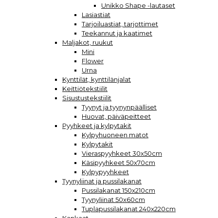
Unikko Shape -lautaset
Lasiastiat
Tarjoiluastiat, tarjottimet
Teekannut ja kaatimet
Maljakot, ruukut
Mini
Flower
Urna
Kynttilät, kynttilänjalat
Keittiötekstiilit
Sisustustekstiilit
Tyynyt ja tyynynpäälliset
Huovat, päiväpeitteet
Pyyhkeet ja kylpytakit
Kylpyhuoneen matot
Kylpytakit
Vieraspyyhkeet 30x50cm
Käsipyyhkeet 50x70cm
Kylpypyyhkeet
Tyynyliinat ja pussilakanat
Pussilakanat 150x210cm
Tyynyliinat 50x60cm
Tuplapussilakanat 240x220cm