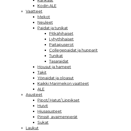
Kankaat
Kodin ALE
Vaatteet
Mekot
Neuleet
Paidat ja tunikat
Pitkähihaiset
Lyhythihaiset
Paitapuserot
Collegepaidat ja hupparit
Tunikat
Tasaraidat
Housut ja hameet
Takit
Yöpaidat ja oloasut
Kaikki Marimekon vaatteet
ALE
Asusteet
Pipot/ Hatut/ Lippikset
Huivit
Hiusasusteet
Pinssit, avaimenperät
Sukat
Laukut