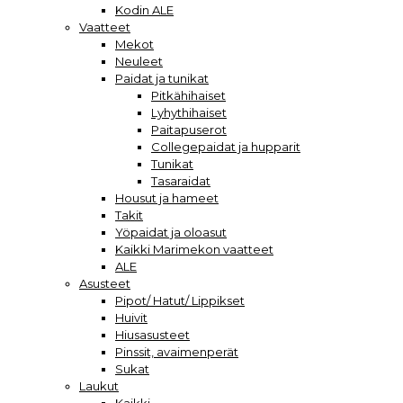
Kodin ALE
Vaatteet
Mekot
Neuleet
Paidat ja tunikat
Pitkähihaiset
Lyhythihaiset
Paitapuserot
Collegepaidat ja hupparit
Tunikat
Tasaraidat
Housut ja hameet
Takit
Yöpaidat ja oloasut
Kaikki Marimekon vaatteet
ALE
Asusteet
Pipot/ Hatut/ Lippikset
Huivit
Hiusasusteet
Pinssit, avaimenperät
Sukat
Laukut