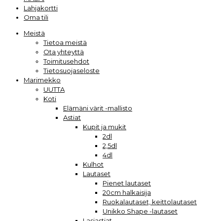
Lahjakortti
Oma tili
Meistä
Tietoa meistä
Ota yhteyttä
Toimitusehdot
Tietosuojaseloste
Marimekko
UUTTA
Koti
Elämäni värit -mallisto
Astiat
Kupit ja mukit
2dl
2,5dl
4dl
Kulhot
Lautaset
Pienet lautaset
20cm halkaisija
Ruokalautaset, keittolautaset
Unikko Shape -lautaset
Lasiastiat