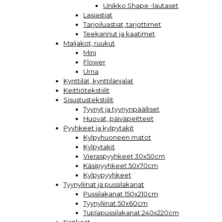
Unikko Shape -lautaset
Lasiastiat
Tarjoiluastiat, tarjottimet
Teekannut ja kaatimet
Maljakot, ruukut
Mini
Flower
Urna
Kynttilät, kynttilänjalat
Keittiötekstiilit
Sisustustekstiilit
Tyynyt ja tyynynpäälliset
Huovat, päiväpeitteet
Pyyhkeet ja kylpytakit
Kylpyhuoneen matot
Kylpytakit
Vieraspyyhkeet 30x50cm
Käsipyyhkeet 50x70cm
Kylpypyyhkeet
Tyynyliinat ja pussilakanat
Pussilakanat 150x210cm
Tyynyliinat 50x60cm
Tuplapussilakanat 240x220cm