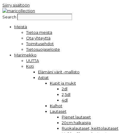
Siirry sisältöön
Search
Meistä
Tietoa meistä
Ota yhteyttä
Toimitusehdot
Tietosuojaseloste
Marimekko
UUTTA
Koti
Elämäni värit -mallisto
Astiat
Kupit ja mukit
2dl
2,5dl
4dl
Kulhot
Lautaset
Pienet lautaset
20cm halkaisija
Ruokalautaset, keittolautaset