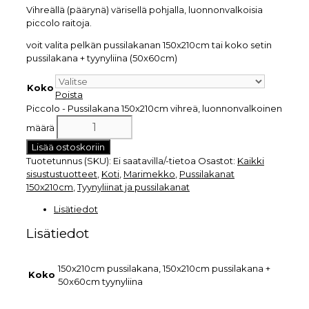
Vihreällä (päärynä) värisellä pohjalla, luonnonvalkoisia
piccolo raitoja.
voit valita pelkän pussilakanan 150x210cm tai koko setin
pussilakana + tyynyliina (50x60cm)
Koko
Poista
Piccolo - Pussilakana 150x210cm vihreä, luonnonvalkoinen
määrä
Lisää ostoskoriin
Tuotetunnus (SKU):
Ei saatavilla/-tietoa
Osastot:
Kaikki
sisustustuotteet
,
Koti
,
Marimekko
,
Pussilakanat
150x210cm
,
Tyynyliinat ja pussilakanat
Lisätiedot
Lisätiedot
150x210cm pussilakana, 150x210cm pussilakana +
Koko
50x60cm tyynyliina