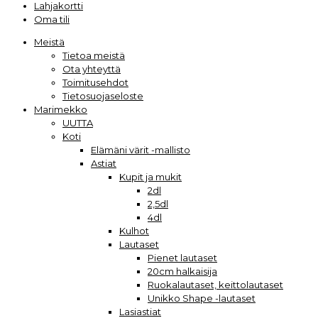
Lahjakortti
Oma tili
Meistä
Tietoa meistä
Ota yhteyttä
Toimitusehdot
Tietosuojaseloste
Marimekko
UUTTA
Koti
Elämäni värit -mallisto
Astiat
Kupit ja mukit
2dl
2,5dl
4dl
Kulhot
Lautaset
Pienet lautaset
20cm halkaisija
Ruokalautaset, keittolautaset
Unikko Shape -lautaset
Lasiastiat