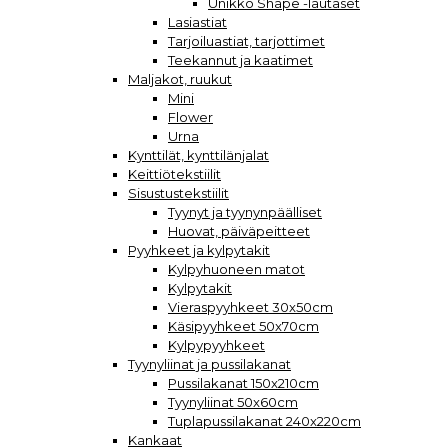
Unikko Shape -lautaset
Lasiastiat
Tarjoiluastiat, tarjottimet
Teekannut ja kaatimet
Maljakot, ruukut
Mini
Flower
Urna
Kynttilät, kynttilänjalat
Keittiötekstiilit
Sisustustekstiilit
Tyynyt ja tyynynpäälliset
Huovat, päiväpeitteet
Pyyhkeet ja kylpytakit
Kylpyhuoneen matot
Kylpytakit
Vieraspyyhkeet 30x50cm
Käsipyyhkeet 50x70cm
Kylpypyyhkeet
Tyynyliinat ja pussilakanat
Pussilakanat 150x210cm
Tyynyliinat 50x60cm
Tuplapussilakanat 240x220cm
Kankaat