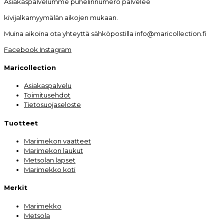
Asiakaspalvelumme puhelinnumero palvelee
kivijalkamyymälän aikojen mukaan.
Muina aikoina ota yhteyttä sähköpostilla info@maricollection.fi
Facebook
Instagram
Maricollection
Asiakaspalvelu
Toimitusehdot
Tietosuojaseloste
Tuotteet
Marimekon vaatteet
Marimekon laukut
Metsolan lapset
Marimekko koti
Merkit
Marimekko
Metsola