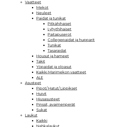
Vaatteet
Mekot
Neuleet
Paidat ja tunikat
Pitkähihaiset
Lyhythihaiset
Paitapuserot
Collegepaidat ja hupparit
Tunikat
Tasaraidat
Housut ja hameet
Takit
Yöpaidat ja oloasut
Kaikki Marimekon vaatteet
ALE
Asusteet
Pipot/ Hatut/ Lippikset
Huivit
Hiusasusteet
Pinssit, avaimenperät
Sukat
Laukut
Kaikki
Nahkalaukut