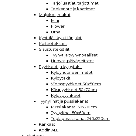
Tarjoiluastiat, tarjottimet
Teekannut ja kaatimet
Maljakot, ruukut
Mini
Flower
Urna
Kynttilät, kynttilänjalat
Keittiötekstiilit
Sisustustekstiilit
Tyynyt ja tyynynpäälliset
Huovat, päiväpeitteet
Pyyhkeet ja kylpytakit
Kylpyhuoneen matot
Kylpytakit
Vieraspyyhkeet 30x50cm
Käsipyyhkeet 50x70cm
Kylpypyyhkeet
Tyynyliinat ja pussilakanat
Pussilakanat 150x210cm
Tyynyliinat 50x60cm
Tuplapussilakanat 240x220cm
Kankaat
Kodin ALE
Vaatteet