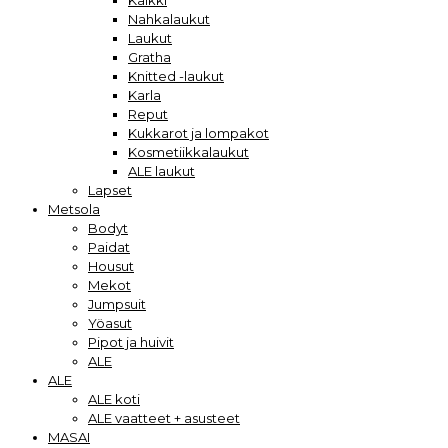
Kaikki
Nahkalaukut
Laukut
Gratha
Knitted -laukut
Karla
Reput
Kukkarot ja lompakot
Kosmetiikkalaukut
ALE laukut
Lapset
Metsola
Bodyt
Paidat
Housut
Mekot
Jumpsuit
Yöasut
Pipot ja huivit
ALE
ALE
ALE koti
ALE vaatteet + asusteet
MASAI