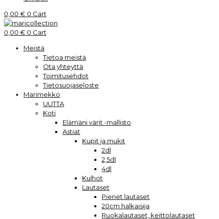
0,00
€
0
Cart
0,00
€
0
Cart
Meistä
Tietoa meistä
Ota yhteyttä
Toimitusehdot
Tietosuojaseloste
Marimekko
UUTTA
Koti
Elämäni värit -mallisto
Astiat
Kupit ja mukit
2dl
2,5dl
4dl
Kulhot
Lautaset
Pienet lautaset
20cm halkaisija
Ruokalautaset, keittolautaset