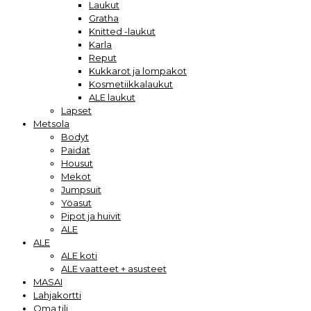
Laukut
Gratha
Knitted -laukut
Karla
Reput
Kukkarot ja lompakot
Kosmetiikkalaukut
ALE laukut
Lapset
Metsola
Bodyt
Paidat
Housut
Mekot
Jumpsuit
Yöasut
Pipot ja huivit
ALE
ALE
ALE koti
ALE vaatteet + asusteet
MASAI
Lahjakortti
Oma tili