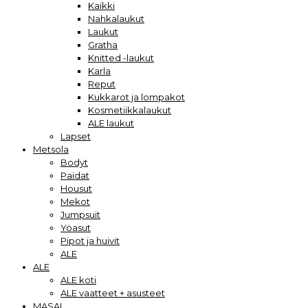
Kaikki
Nahkalaukut
Laukut
Gratha
Knitted -laukut
Karla
Reput
Kukkarot ja lompakot
Kosmetiikkalaukut
ALE laukut
Lapset
Metsola
Bodyt
Paidat
Housut
Mekot
Jumpsuit
Yöasut
Pipot ja huivit
ALE
ALE
ALE koti
ALE vaatteet + asusteet
MASAI