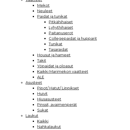
Mekot
Neuleet
Paidat ja tunikat
Pitkähihaiset
Lyhythihaiset
Paitapuserot
Collegepaidat ja hupparit
Tunikat
Tasaraidat
Housut ja hameet
Takit
Yöpaidat ja oloasut
Kaikki Marimekon vaatteet
ALE
Asusteet
Pipot/ Hatut/ Lippikset
Huivit
Hiusasusteet
Pinssit, avaimenperät
Sukat
Laukut
Kaikki
Nahkalaukut