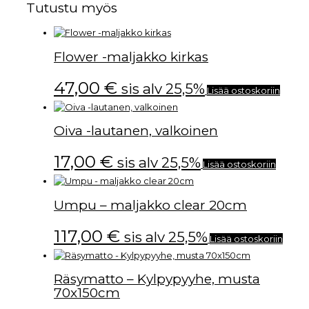
Tutustu myös
Flower -maljakko kirkas
47,00
€
sis alv 25,5%
Lisää ostoskoriin
Oiva -lautanen, valkoinen
17,00
€
sis alv 25,5%
Lisää ostoskoriin
Umpu – maljakko clear 20cm
117,00
€
sis alv 25,5%
Lisää ostoskoriin
Räsymatto – Kylpypyyhe, musta
70x150cm