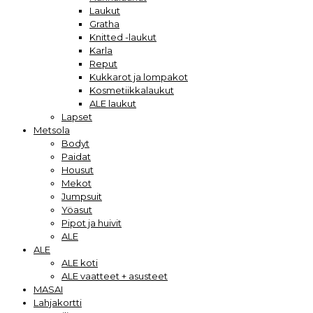
Laukut
Gratha
Knitted -laukut
Karla
Reput
Kukkarot ja lompakot
Kosmetiikkalaukut
ALE laukut
Lapset
Metsola
Bodyt
Paidat
Housut
Mekot
Jumpsuit
Yöasut
Pipot ja huivit
ALE
ALE
ALE koti
ALE vaatteet + asusteet
MASAI
Lahjakortti