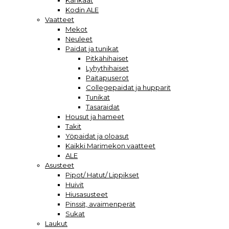
Kankaat
Kodin ALE
Vaatteet
Mekot
Neuleet
Paidat ja tunikat
Pitkähihaiset
Lyhythihaiset
Paitapuserot
Collegepaidat ja hupparit
Tunikat
Tasaraidat
Housut ja hameet
Takit
Yöpaidat ja oloasut
Kaikki Marimekon vaatteet
ALE
Asusteet
Pipot/ Hatut/ Lippikset
Huivit
Hiusasusteet
Pinssit, avaimenperät
Sukat
Laukut