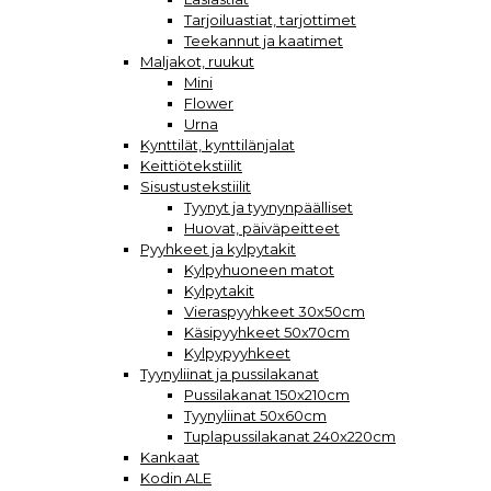
Tarjoiluastiat, tarjottimet
Teekannut ja kaatimet
Maljakot, ruukut
Mini
Flower
Urna
Kynttilät, kynttilänjalat
Keittiötekstiilit
Sisustustekstiilit
Tyynyt ja tyynynpäälliset
Huovat, päiväpeitteet
Pyyhkeet ja kylpytakit
Kylpyhuoneen matot
Kylpytakit
Vieraspyyhkeet 30x50cm
Käsipyyhkeet 50x70cm
Kylpypyyhkeet
Tyynyliinat ja pussilakanat
Pussilakanat 150x210cm
Tyynyliinat 50x60cm
Tuplapussilakanat 240x220cm
Kankaat
Kodin ALE