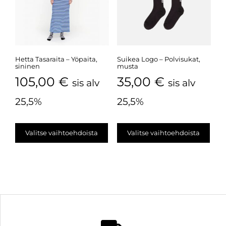
Hetta Tasaraita – Yöpaita,
Suikea Logo – Polvisukat,
sininen
musta
105,00
€
35,00
€
sis alv
sis alv
25,5%
25,5%
Valitse vaihtoehdoista
Valitse vaihtoehdoista