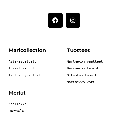
Maricollection
Tuotteet
Asiakaspalvelu
Marimekon vaatteet
Toimitusehdot
Marimekon laukut
Tietosuojaseloste
Metsolan lapset
Marimekko koti
Merkit
Marimekko
Metsola