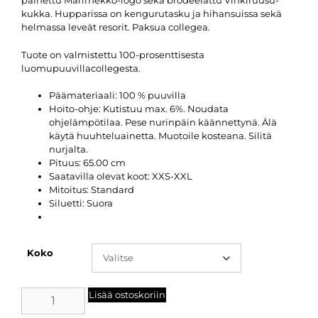
painettu Marimekko-logo sekä brodeerattu Vihkiruusu-
kukka. Hupparissa on kengurutasku ja hihansuissa sekä
helmassa leveät resorit. Paksua collegea.
Tuote on valmistettu 100-prosenttisesta
luomupuuvillacollegesta.
Päämateriaali:
100 % puuvilla
Hoito-ohje:
Kutistuu max. 6%. Noudata
ohjelämpötilaa. Pese nurinpäin käännettynä. Älä
käytä huuhteluainetta. Muotoile kosteana. Silitä
nurjalta.
Pituus:
65.00 cm
Saatavilla olevat koot:
XXS-XXL
Mitoitus:
Standard
Siluetti:
Suora
Koko
Lisää ostoskoriin