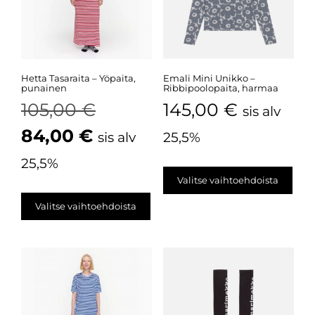
Hetta Tasaraita – Yöpaita,
Emali Mini Unikko –
punainen
Ribbipoolopaita, harmaa
105,00
€
145,00
€
sis alv
84,00
€
sis alv
25,5%
25,5%
Valitse vaihtoehdoista
Valitse vaihtoehdoista