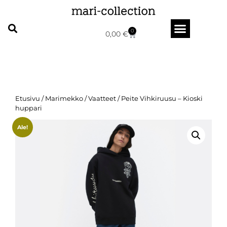
0
0,00
€
Etusivu
/
Marimekko
/
Vaatteet
/ Peite Vihkiruusu – Kioski
huppari
Ale!