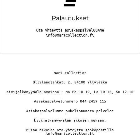
Palautukset
Ota yhteyttä asiakaspalveluumme
info@maricollection.fi
mari-collection
Ollilanojankatu 2, 84100 Ylivieska
Kivijalkamyymälä avoinna : Ma-Pe 10-19, La 10-16, Su 12-16
Asiakaspalvelunumero 044 2419 115
Asiakaspalvelumme puhelinnumero palvelee
kivijalkamyymälän aikojen mukaan.
Muina aikoina ota yhteyttä sähköpostilla
info@maricollection.fi