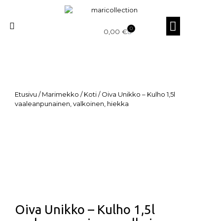
0
0,00
€
Etusivu
/
Marimekko
/
Koti
/ Oiva Unikko – Kulho 1,5l
vaaleanpunainen, valkoinen, hiekka
Oiva Unikko – Kulho 1,5l