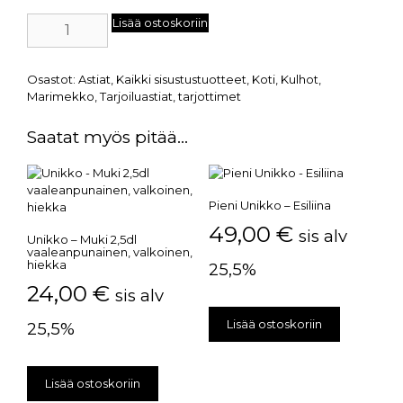
Lisää ostoskoriin
Osastot:
Astiat
,
Kaikki sisustustuotteet
,
Koti
,
Kulhot
,
Marimekko
,
Tarjoiluastiat, tarjottimet
Saatat myös pitää...
Pieni Unikko – Esiliina
49,00
€
sis alv
Unikko – Muki 2,5dl
vaaleanpunainen, valkoinen,
hiekka
25,5%
24,00
€
sis alv
Lisää ostoskoriin
25,5%
Lisää ostoskoriin