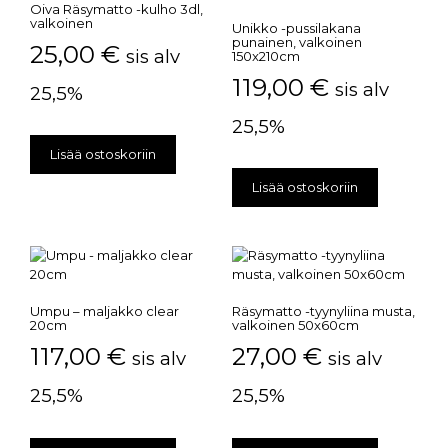
Oiva Räsymatto -kulho 3dl,
valkoinen
Unikko -pussilakana
punainen, valkoinen
25,00
€
sis alv
150x210cm
119,00
€
sis alv
25,5%
25,5%
Lisää ostoskoriin
Lisää ostoskoriin
Umpu – maljakko clear
Räsymatto -tyynyliina musta,
20cm
valkoinen 50x60cm
117,00
€
27,00
€
sis alv
sis alv
25,5%
25,5%