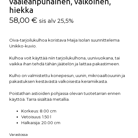
vaaleanpunainen, valkoinen,
hiekka
58,00
€
sis alv 25,5%
Oiva-tarjoilukulhoa koristava Maija Isolan suunnittelema
Unikko-kuvio.
Kulhoa voit käyttää niin tarjoilukulhona, uunivuokana, tai
vaikka ihan tehdä tähän jäätelön ja laittaa pakastimeen.
Kulho on valmistettu konepesun, uunin, mikroaaltouunin ja
pakastuksen kestävästä valkoisesta keramiikasta.
Poistathan astioiden pohjassa olevan tuotetarran ennen
käyttöä. Tarra sisältää metallia.
Korkeus:
8.00 cm
Vetoisuus:
1.50 l
Halkaisija:
20.00 cm
Varastossa