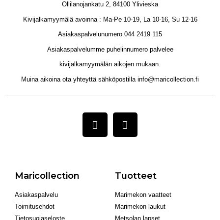
Ollilanojankatu 2, 84100 Ylivieska
Kivijalkamyymälä avoinna : Ma-Pe 10-19, La 10-16, Su 12-16
Asiakaspalvelunumero 044 2419 115
Asiakaspalvelumme puhelinnumero palvelee
kivijalkamyymälän aikojen mukaan.
Muina aikoina ota yhteyttä sähköpostilla info@maricollection.fi
Maricollection
Tuotteet
Asiakaspalvelu
Marimekon vaatteet
Toimitusehdot
Marimekon laukut
Tietosuojaseloste
Metsolan lapset