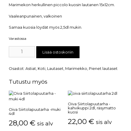
Marimekon herkullinen piccolo kuosin lautanen 15x12cm.
Vaaleanpunainen, valkoinen
Samaa kuosia löydät myös 2,5dl mukin.
Varastossa
Lisää ostoskoriin
Osastot:
Astiat
,
Koti
,
Lautaset
,
Marimekko
,
Pienet lautaset
Tutustu myös
Oiva Siirtolapuutarha -
kahvikuppi 2dl, räsymatto
Oiva Siirtolapuutarha -muki
kuosi
4dl
22,00
€
28,00
€
sis alv
sis alv