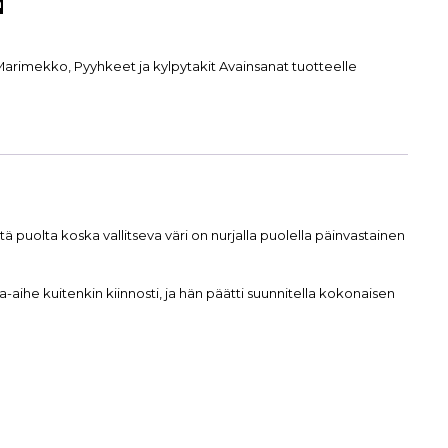
n
Marimekko
,
Pyyhkeet ja kylpytakit
Avainsanat tuotteelle
puolta koska vallitseva väri on nurjalla puolella päinvastainen
aihe kuitenkin kiinnosti, ja hän päätti suunnitella kokonaisen