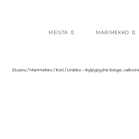
MEISTÄ
MARIMEKKO
Etusivu
/
Marimekko
/
Koti
/ Unikko – Kylpypyyhe beige, valkoi