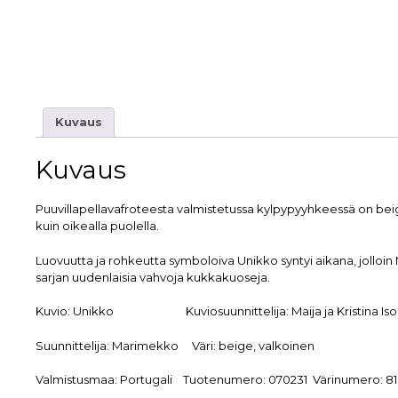
Kuvaus
Kuvaus
Puuvillapellavafroteesta valmistetussa kylpypyyhkeessä on beige
kuin oikealla puolella.
Luovuutta ja rohkeutta symboloiva Unikko syntyi aikana, jolloin
sarjan uudenlaisia vahvoja kukkakuoseja.
Kuvio:
Unikko
Kuviosuunnittelija:
Maija ja Kristina Iso
Suunnittelija:
Marimekko
Väri:
beige, valkoinen
Valmistusmaa:
Portugali
Tuotenumero:
070231
Värinumero:
8