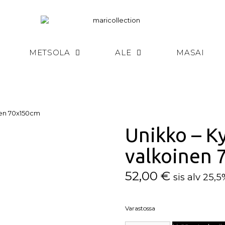
METSOLA
ALE
MASAI
nen 70x150cm
Unikko – K
valkoinen
52,00
€
sis alv 25,
Varastossa