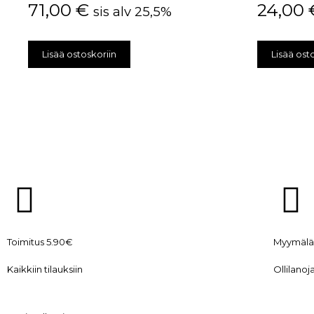
71,00
€
24,00
sis alv 25,5%
Lisää ostoskoriin
Lisää ost
Toimitus 5.90€
Myymälä
Kaikkiin tilauksiin
Ollilanoj