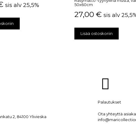
Räsymatto -tyynyliina musta, v
€
sis alv 25,5%
50x60cm
27,00
€
sis alv 25,5
oskoriin
Lisää ostoskoriin
Palautukset
Ota yhteyttä asia
ankatu 2, 84100 Ylivieska
info@maricollection