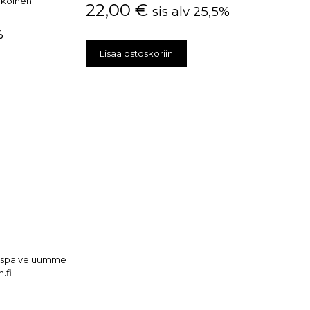
alkoinen
22,00
€
sis alv 25,5%
%
Lisää ostoskoriin
kaspalveluumme
.fi