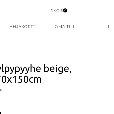
0,00
€
0
LAHJAKORTTI
OMA TILI
ylpypyyhe beige,
 70x150cm
5%