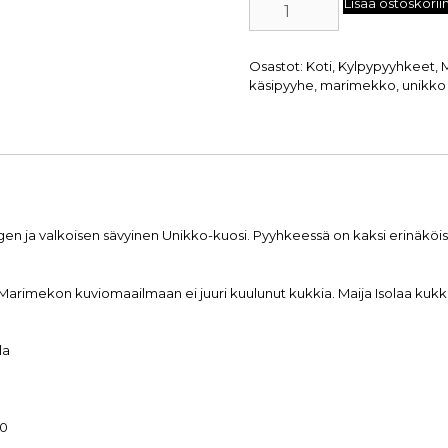
Lisää ostoskorii
Osastot:
Koti
,
Kylpypyyhkeet
,
käsipyyhe
,
marimekko
,
unikko
n ja valkoisen sävyinen Unikko-kuosi. Pyyhkeessä on kaksi erinäköistä 
 Marimekon kuviomaailmaan ei juuri kuulunut kukkia. Maija Isolaa kukka-
la
10