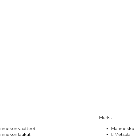
Merkit
rimekon vaatteet
Marimekko
rimekon laukut
Metsola