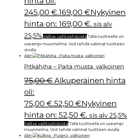
hinta oli:
245,00 €.
169,00
€
Nykyinen
hinta on: 169,00 €.
sis alv
25,5%
Valitse vaihtoehdoista
Tällä tuotteella on
useampi muunnelma. Voit tehdä valinnat tuotteen
sivulla.
Ale!
Pitkähiha – Paita musta, valkoinen
75,00
€
Alkuperäinen hinta
oli:
75,00 €.
52,50
€
Nykyinen
hinta on: 52,50 €.
sis alv 25,5%
Valitse vaihtoehdoista
Tällä tuotteella on useampi
muunnelma. Voit tehdä valinnat tuotteen sivulla.
Ale!