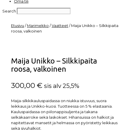
Oma tili
Search
Etusivu
/
Marimekko
/
Vaatteet
/ Maija Unikko – Silkkipaita
roosa, valkoinen
Maija Unikko – Silkkipaita
roosa, valkoinen
300,00
€
sis alv 25,5%
Maija-silkkikauluspaidassa on niukka istuvuus, suora
leikkaus ja Unikko-kuosi. Tuotteessa on 5 % elastaania.
Kauluspaidassa on piilonappisuljenta ja takana
selkäkaarroke sekä laskokset. Hihansuissa on halkiot ja
napitettavat mansetit ja helmassa on pyöristetty leikkaus
sekä sivuhalkiot.