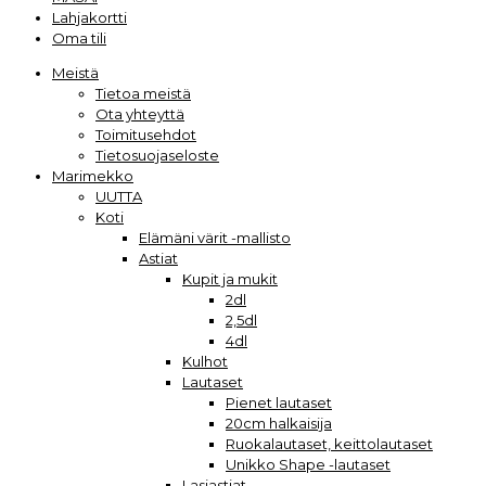
Lahjakortti
Oma tili
Meistä
Tietoa meistä
Ota yhteyttä
Toimitusehdot
Tietosuojaseloste
Marimekko
UUTTA
Koti
Elämäni värit -mallisto
Astiat
Kupit ja mukit
2dl
2,5dl
4dl
Kulhot
Lautaset
Pienet lautaset
20cm halkaisija
Ruokalautaset, keittolautaset
Unikko Shape -lautaset
Lasiastiat