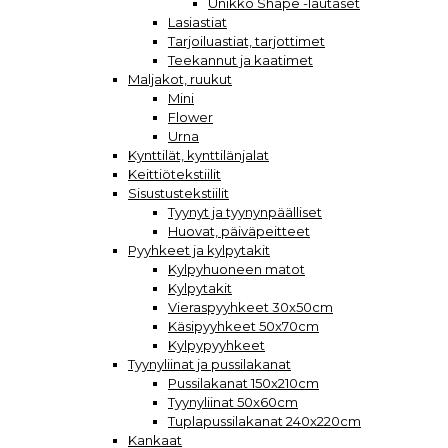
Unikko Shape -lautaset
Lasiastiat
Tarjoiluastiat, tarjottimet
Teekannut ja kaatimet
Maljakot, ruukut
Mini
Flower
Urna
Kynttilät, kynttilänjalat
Keittiötekstiilit
Sisustustekstiilit
Tyynyt ja tyynynpäälliset
Huovat, päiväpeitteet
Pyyhkeet ja kylpytakit
Kylpyhuoneen matot
Kylpytakit
Vieraspyyhkeet 30x50cm
Käsipyyhkeet 50x70cm
Kylpypyyhkeet
Tyynyliinat ja pussilakanat
Pussilakanat 150x210cm
Tyynyliinat 50x60cm
Tuplapussilakanat 240x220cm
Kankaat