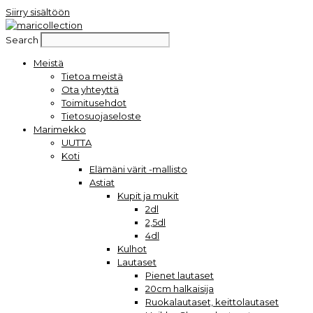
Siirry sisältöön
Search
Meistä
Tietoa meistä
Ota yhteyttä
Toimitusehdot
Tietosuojaseloste
Marimekko
UUTTA
Koti
Elämäni värit -mallisto
Astiat
Kupit ja mukit
2dl
2,5dl
4dl
Kulhot
Lautaset
Pienet lautaset
20cm halkaisija
Ruokalautaset, keittolautaset