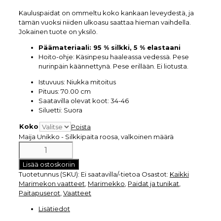
Kauluspaidat on ommeltu koko kankaan leveydestä, ja
tämän vuoksi niiden ulkoasu saattaa hieman vaihdella.
Jokainen tuote on yksilö.
Päämateriaali:
95 % silkki, 5 % elastaani
Hoito-ohje:
Käsinpesu haaleassa vedessä. Pese
nurinpäin käännettynä. Pese erillään. Ei liotusta.
Istuvuus:
Niukka mitoitus
Pituus:
70.00 cm
Saatavilla olevat koot:
34-46
Siluetti:
Suora
Koko
Poista
Maija Unikko - Silkkipaita roosa, valkoinen määrä
Lisää ostoskoriin
Tuotetunnus (SKU):
Ei saatavilla/-tietoa
Osastot:
Kaikki
Marimekon vaatteet
,
Marimekko
,
Paidat ja tunikat
,
Paitapuserot
,
Vaatteet
Lisätiedot