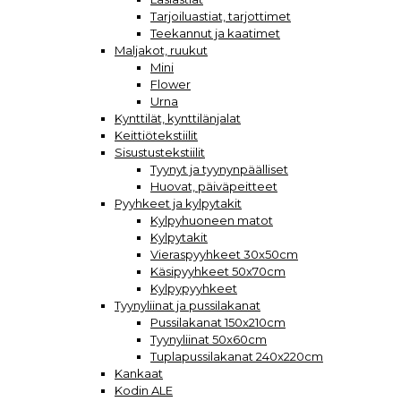
Tarjoiluastiat, tarjottimet
Teekannut ja kaatimet
Maljakot, ruukut
Mini
Flower
Urna
Kynttilät, kynttilänjalat
Keittiötekstiilit
Sisustustekstiilit
Tyynyt ja tyynynpäälliset
Huovat, päiväpeitteet
Pyyhkeet ja kylpytakit
Kylpyhuoneen matot
Kylpytakit
Vieraspyyhkeet 30x50cm
Käsipyyhkeet 50x70cm
Kylpypyyhkeet
Tyynyliinat ja pussilakanat
Pussilakanat 150x210cm
Tyynyliinat 50x60cm
Tuplapussilakanat 240x220cm
Kankaat
Kodin ALE