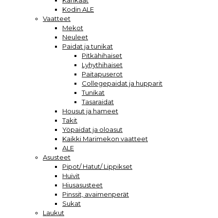
Kankaat
Kodin ALE
Vaatteet
Mekot
Neuleet
Paidat ja tunikat
Pitkähihaiset
Lyhythihaiset
Paitapuserot
Collegepaidat ja hupparit
Tunikat
Tasaraidat
Housut ja hameet
Takit
Yöpaidat ja oloasut
Kaikki Marimekon vaatteet
ALE
Asusteet
Pipot/ Hatut/ Lippikset
Huivit
Hiusasusteet
Pinssit, avaimenperät
Sukat
Laukut