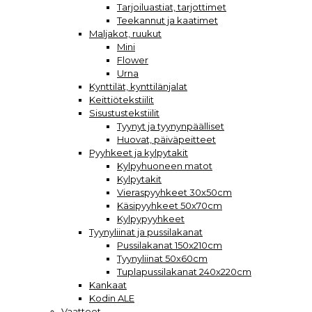
Tarjoiluastiat, tarjottimet
Teekannut ja kaatimet
Maljakot, ruukut
Mini
Flower
Urna
Kynttilät, kynttilänjalat
Keittiötekstiilit
Sisustustekstiilit
Tyynyt ja tyynynpäälliset
Huovat, päiväpeitteet
Pyyhkeet ja kylpytakit
Kylpyhuoneen matot
Kylpytakit
Vieraspyyhkeet 30x50cm
Käsipyyhkeet 50x70cm
Kylpypyyhkeet
Tyynyliinat ja pussilakanat
Pussilakanat 150x210cm
Tyynyliinat 50x60cm
Tuplapussilakanat 240x220cm
Kankaat
Kodin ALE
Vaatteet