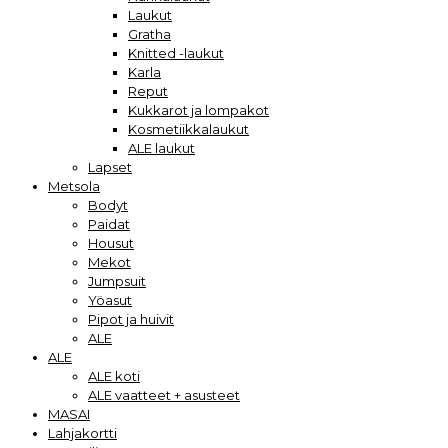
Laukut
Gratha
Knitted -laukut
Karla
Reput
Kukkarot ja lompakot
Kosmetiikkalaukut
ALE laukut
Lapset
Metsola
Bodyt
Paidat
Housut
Mekot
Jumpsuit
Yöasut
Pipot ja huivit
ALE
ALE
ALE koti
ALE vaatteet + asusteet
MASAI
Lahjakortti