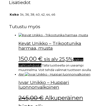
Lisätiedot
Koko
34, 36, 38, 40, 42, 44, 46
Tutustu myös
Kevät Unikko – Trikootunika
harmaa, musta
150,00
€
sis alv 25,5%
Valitse
vaihtoehdoista
Tällä tuotteella on useampi
muunnelma. Voit tehdä valinnat tuotteen sivulla.
Ale!
Ivvar Unikko – Huppari
luonnonvalkoinen
245,00
€
Alkuperäinen