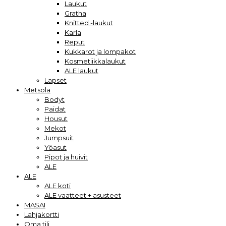
Laukut
Gratha
Knitted -laukut
Karla
Reput
Kukkarot ja lompakot
Kosmetiikkalaukut
ALE laukut
Lapset
Metsola
Bodyt
Paidat
Housut
Mekot
Jumpsuit
Yöasut
Pipot ja huivit
ALE
ALE
ALE koti
ALE vaatteet + asusteet
MASAI
Lahjakortti
Oma tili