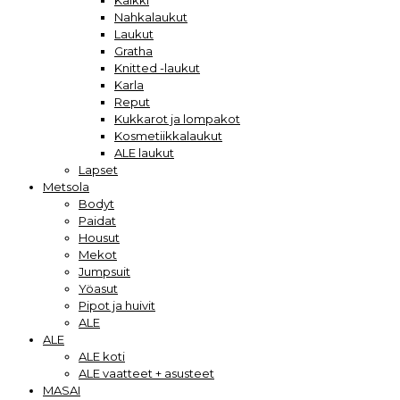
Kaikki
Nahkalaukut
Laukut
Gratha
Knitted -laukut
Karla
Reput
Kukkarot ja lompakot
Kosmetiikkalaukut
ALE laukut
Lapset
Metsola
Bodyt
Paidat
Housut
Mekot
Jumpsuit
Yöasut
Pipot ja huivit
ALE
ALE
ALE koti
ALE vaatteet + asusteet
MASAI