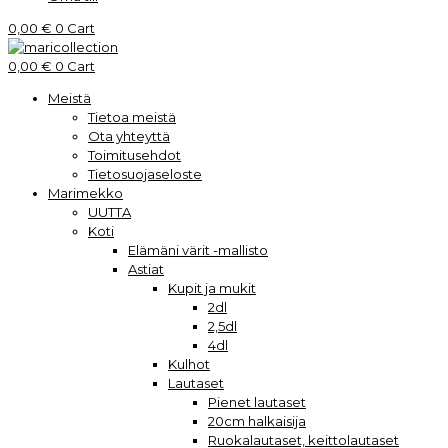
0,00
€
0
Cart
0,00
€
0
Cart
Meistä
Tietoa meistä
Ota yhteyttä
Toimitusehdot
Tietosuojaseloste
Marimekko
UUTTA
Koti
Elämäni värit -mallisto
Astiat
Kupit ja mukit
2dl
2,5dl
4dl
Kulhot
Lautaset
Pienet lautaset
20cm halkaisija
Ruokalautaset, keittolautaset