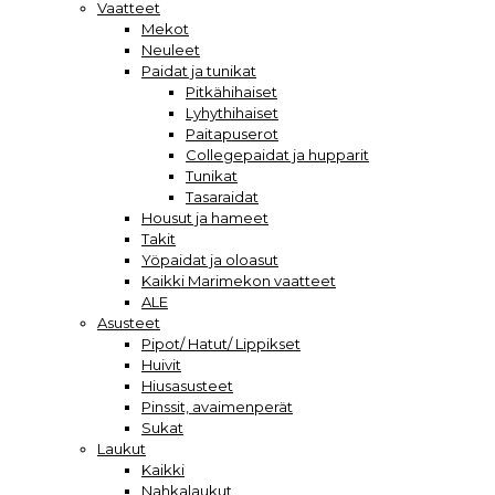
Vaatteet
Mekot
Neuleet
Paidat ja tunikat
Pitkähihaiset
Lyhythihaiset
Paitapuserot
Collegepaidat ja hupparit
Tunikat
Tasaraidat
Housut ja hameet
Takit
Yöpaidat ja oloasut
Kaikki Marimekon vaatteet
ALE
Asusteet
Pipot/ Hatut/ Lippikset
Huivit
Hiusasusteet
Pinssit, avaimenperät
Sukat
Laukut
Kaikki
Nahkalaukut