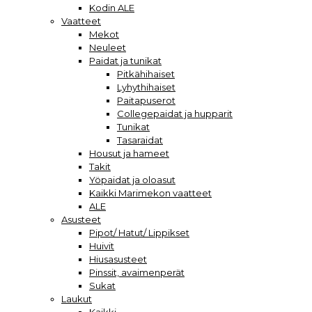
Kodin ALE
Vaatteet
Mekot
Neuleet
Paidat ja tunikat
Pitkähihaiset
Lyhythihaiset
Paitapuserot
Collegepaidat ja hupparit
Tunikat
Tasaraidat
Housut ja hameet
Takit
Yöpaidat ja oloasut
Kaikki Marimekon vaatteet
ALE
Asusteet
Pipot/ Hatut/ Lippikset
Huivit
Hiusasusteet
Pinssit, avaimenperät
Sukat
Laukut