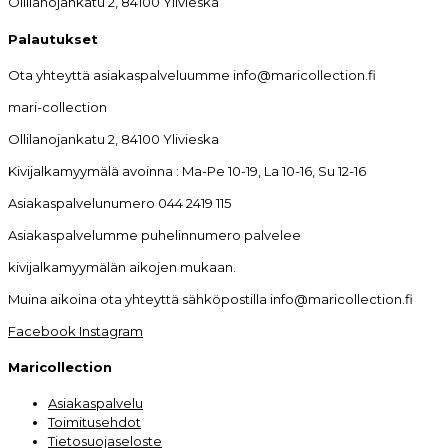
Ollilanojankatu 2, 84100 Ylivieska
Palautukset
Ota yhteyttä asiakaspalveluumme info@maricollection.fi
mari-collection
Ollilanojankatu 2, 84100 Ylivieska
Kivijalkamyymälä avoinna : Ma-Pe 10-19, La 10-16, Su 12-16
Asiakaspalvelunumero 044 2419 115
Asiakaspalvelumme puhelinnumero palvelee
kivijalkamyymälän aikojen mukaan.
Muina aikoina ota yhteyttä sähköpostilla info@maricollection.fi
Facebook
Instagram
Maricollection
Asiakaspalvelu
Toimitusehdot
Tietosuojaseloste