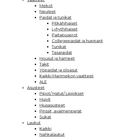
Mekot
Neuleet
Paidat ja tunikat
Pitkähihaiset
Lyhythihaiset
Paitapuserot
Collegepaidat ja hupparit
Tunikat
Tasaraidat
Housut ja hameet
Takit
Yöpaidat ja oloasut
Kaikki Marimekon vaatteet
ALE
Asusteet
Pipot/ Hatut/ Lippikset
Huivit
Hiusasusteet
Pinssit, avaimenperät
Sukat
Laukut
Kaikki
Nahkalaukut