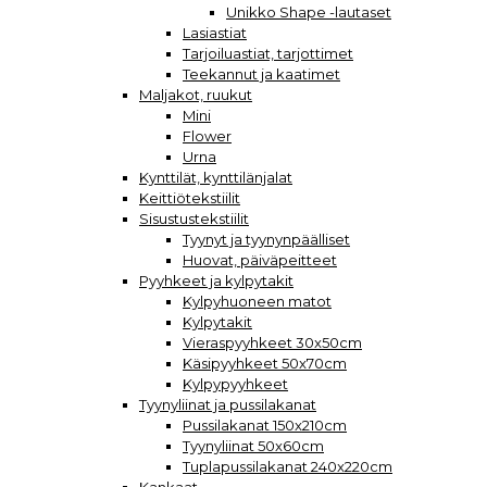
Unikko Shape -lautaset
Lasiastiat
Tarjoiluastiat, tarjottimet
Teekannut ja kaatimet
Maljakot, ruukut
Mini
Flower
Urna
Kynttilät, kynttilänjalat
Keittiötekstiilit
Sisustustekstiilit
Tyynyt ja tyynynpäälliset
Huovat, päiväpeitteet
Pyyhkeet ja kylpytakit
Kylpyhuoneen matot
Kylpytakit
Vieraspyyhkeet 30x50cm
Käsipyyhkeet 50x70cm
Kylpypyyhkeet
Tyynyliinat ja pussilakanat
Pussilakanat 150x210cm
Tyynyliinat 50x60cm
Tuplapussilakanat 240x220cm