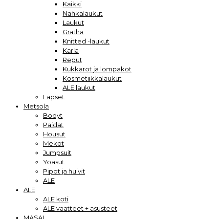
Kaikki
Nahkalaukut
Laukut
Gratha
Knitted -laukut
Karla
Reput
Kukkarot ja lompakot
Kosmetiikkalaukut
ALE laukut
Lapset
Metsola
Bodyt
Paidat
Housut
Mekot
Jumpsuit
Yöasut
Pipot ja huivit
ALE
ALE
ALE koti
ALE vaatteet + asusteet
MASAI