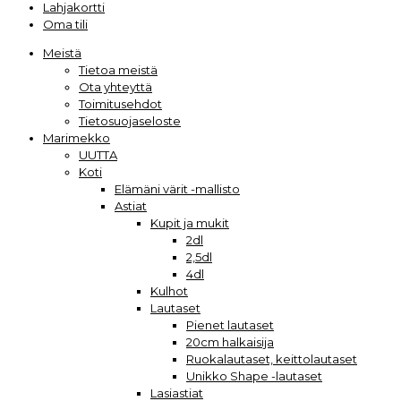
Lahjakortti
Oma tili
Meistä
Tietoa meistä
Ota yhteyttä
Toimitusehdot
Tietosuojaseloste
Marimekko
UUTTA
Koti
Elämäni värit -mallisto
Astiat
Kupit ja mukit
2dl
2,5dl
4dl
Kulhot
Lautaset
Pienet lautaset
20cm halkaisija
Ruokalautaset, keittolautaset
Unikko Shape -lautaset
Lasiastiat