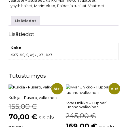
vaatteet + asusteet
,
Kaikki Marimekon vaatteet
,
Lyhythihaiset
,
Marimekko
,
Paidat ja tunikat
,
Vaatteet
Lisätiedot
Lisätiedot
Koko
XXS, XS, S, M, L, XL, XXL
Tutustu myös
Ale!
Ale!
Kulkija – Pusero, valkoinen
Ivvar Unikko – Huppari
155,00
€
luonnonvalkoinen
245,00
€
70,00
€
sis alv
169,00
€
sis alv