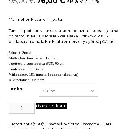
95,00
€
76,00
€
sis alv 25,5%
Marimekon klassinen T-paita.
Tunnit-t-paita on valmistettu luomupuuvillatrikoosta, ja siinä
on rento istuvuus, suora leikkaus sekä Unikko-kuosi. T-
paidassa on omalla kankaalla viimeistelty pyöreä pääntie.
Siluetti: Suora
Mallin käyttämä koko: 175cm
Tuotteen pituus koossa S/38: 65 cm
Tuotenumero: 094207
Värinumero: 191 (musta, luonnonvalkoinen)
Alkuperämaa: Vietnam
Koko
Lisää ostoskoriin
Tuotetunnus (SKU):
Ei saatavilla/-tietoa
Osastot:
ALE
,
ALE