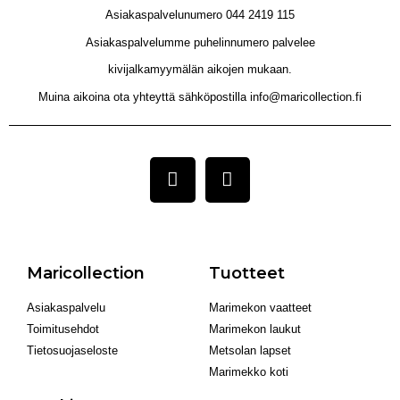
Asiakaspalvelunumero 044 2419 115
Asiakaspalvelumme puhelinnumero palvelee
kivijalkamyymälän aikojen mukaan.
Muina aikoina ota yhteyttä sähköpostilla info@maricollection.fi
Maricollection
Tuotteet
Asiakaspalvelu
Marimekon vaatteet
Toimitusehdot
Marimekon laukut
Tietosuojaseloste
Metsolan lapset
Marimekko koti