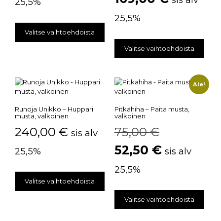
25,5%
25,5%
Valitse vaihtoehdoista
Valitse vaihtoehdoista
Ale!
Runoja Unikko – Huppari
Pitkähiha – Paita musta,
musta, valkoinen
valkoinen
240,00
€
75,00
€
sis alv
52,50
€
25,5%
sis alv
25,5%
Valitse vaihtoehdoista
Valitse vaihtoehdoista