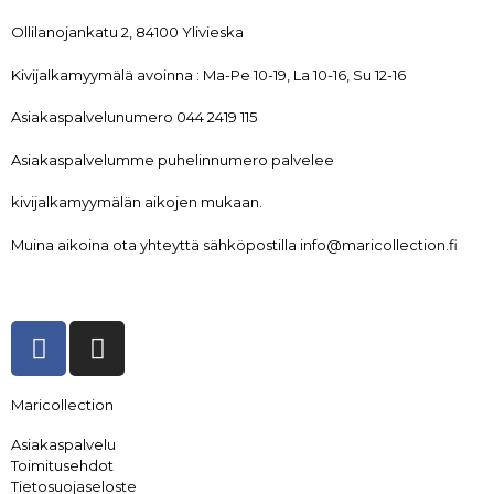
Ollilanojankatu 2, 84100 Ylivieska
Kivijalkamyymälä avoinna : Ma-Pe 10-19, La 10-16, Su 12-16
Asiakaspalvelunumero 044 2419 115
Asiakaspalvelumme puhelinnumero palvelee
kivijalkamyymälän aikojen mukaan.
Muina aikoina ota yhteyttä sähköpostilla info@maricollection.fi
Maricollection
Asiakaspalvelu
Toimitusehdot
Tietosuojaseloste