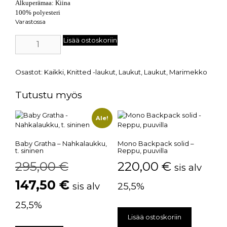
Alkuperämaa: Kiina
100% polyesteri
Varastossa
Lisää ostoskoriin
Osastot:
Kaikki
,
Knitted -laukut
,
Laukut
,
Laukut
,
Marimekko
Tutustu myös
Ale!
Baby Gratha – Nahkalaukku,
Mono Backpack solid –
t. sininen
Reppu, puuvilla
295,00
€
220,00
€
sis alv
147,50
€
sis alv
25,5%
25,5%
Lisää ostoskoriin