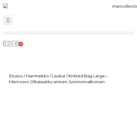
0,00
€
0
Etusivu
/
Marimekko
/
Laukut
/ Knitted Bag Large –
Merirosvo Olkalaukku sininen, luonnonvalkoinen