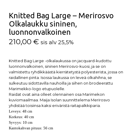
Knitted Bag Large – Merirosvo
Olkalaukku sininen,
luonnonvalkoinen
210,00
€
sis alv 25,5%
Knitted Bag Large -olkalaukussa on jacquard-kudottu
luonnonvalkoinen, sininen Merirosvo-kuosi, ja se on
valmistettu ryhdikkäästä kierrätetystä polyesterista, jossa on
raidallinen pinta. Isossa laukussa on leveä olkahihna, se
sulkeutuu sidottavilla nauhoilla ja siihen on brodeerattu
Marimekko-logo etupuolelle.
Raidat ovat aina olleet olennainen osa Marimekon
kuviomaailmaa. Maija Isolan suunnittelema Merirosvo
yhdistää toisiinsa kaksi eriväristä raitapalkkiparia.
Leveys: 48 cm
Korkeus: 40 cm
Syvyys: 10 cm
Kantokahvan pituus: 56 cm