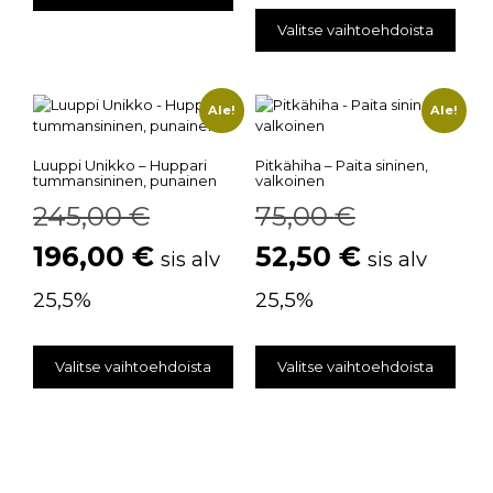
Valitse vaihtoehdoista
Ale!
Ale!
Luuppi Unikko – Huppari
Pitkähiha – Paita sininen,
tummansininen, punainen
valkoinen
245,00
€
75,00
€
196,00
€
52,50
€
sis alv
sis alv
25,5%
25,5%
Valitse vaihtoehdoista
Valitse vaihtoehdoista