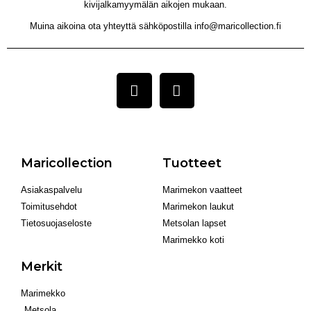
kivijalkamyymälän aikojen mukaan.
Muina aikoina ota yhteyttä sähköpostilla info@maricollection.fi
Maricollection
Tuotteet
Asiakaspalvelu
Marimekon vaatteet
Toimitusehdot
Marimekon laukut
Tietosuojaseloste
Metsolan lapset
Marimekko koti
Merkit
Marimekko
Metsola