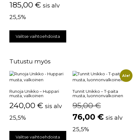
185,00
€
sis alv
25,5%
Valitse vaihtoehdoista
Tutustu myös
Ale!
Runoja Unikko – Huppari
Tunnit Unikko – T-paita
musta, valkoinen
musta, luonnonvalkoinen
240,00
€
95,00
€
sis alv
76,00
€
25,5%
sis alv
25,5%
Valitse vaihtoehdoista