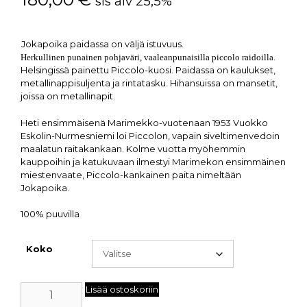
sis alv 25,5%
Jokapoika paidassa on väljä istuvuus.
Herkullinen punainen pohjaväri, vaaleanpunaisilla piccolo raidoilla.
Helsingissä painettu Piccolo-kuosi. Paidassa on kaulukset,
metallinappisuljenta ja rintatasku. Hihansuissa on mansetit,
joissa on metallinapit.
Heti ensimmäisenä Marimekko-vuotenaan 1953 Vuokko
Eskolin-Nurmesniemi loi Piccolon, vapain siveltimenvedoin
maalatun raitakankaan. Kolme vuotta myöhemmin
kauppoihin ja katukuvaan ilmestyi Marimekon ensimmäinen
miestenvaate, Piccolo-kankainen paita nimeltään
Jokapoika.
100% puuvilla
Koko
Lisää ostoskoriin