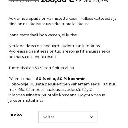
sis alv 25,5%
Aukio-neulepaita on valmistettu kašmir-villasekoitteesta ja
siinä on niukka istuvuus sekä suora leikkaus.
Ihana materiaali ihoa vasten, ei kutise.
Neulepaidassa on jacquard-kudottu Unikko-kuosi.
Pyöreässä pääntiessä on tuplaresori ja hihansuissa sekä
helmassa on leveät resorit.
Tuote sisältää 50 % sertifioitua villaa.
Päämateriaali:
50 % villa, 50 % kashmir
Hoito-ohje: Tuuleta pesukertojen vähentämiseksi. Kutistuu
max. 6%. Käsinpesu haaleassa vedessä. Käytä
villanpesuainetta. Muotoile kosteana. Höyrytä pesun
jälkeen mittoihinsa
Koko