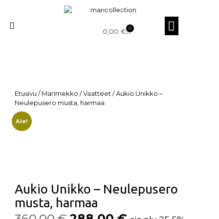
0
0,00
€
Etusivu
/
Marimekko
/
Vaatteet
/ Aukio Unikko –
Neulepusero musta, harmaa
Ale!
Aukio Unikko – Neulepusero
musta, harmaa
360,00
€
288,00
€