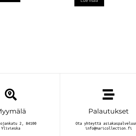
Lue lisää
Myymälä
Palautukset
nojankatu 2, 84100
Ota yhteyttä asiakaspalveluu
Ylivieska
info@maricollection.fi