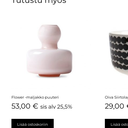
Flower -maljakko puuteri
Oiva Siirtol
53,00
€
29,00
sis alv 25,5%
Lisää ostoskoriin
Lisää ost