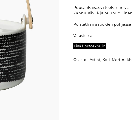
Puusankaisessa teekannussa o
Kannu, siivilä ja puunupilline
Poistathan astioiden pohjassa 
Varastossa
Lisää ostoskoriin
Osastot:
Astiat
,
Koti
,
Marimekk