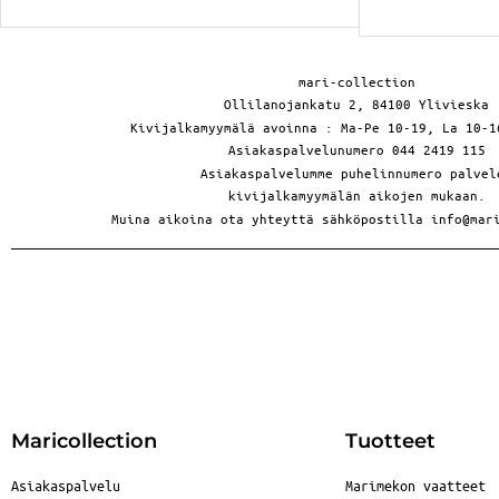
mari-collection
Ollilanojankatu 2, 84100 Ylivieska
Kivijalkamyymälä avoinna : Ma-Pe 10-19, La 10-1
Asiakaspalvelunumero 044 2419 115
Asiakaspalvelumme puhelinnumero palvel
kivijalkamyymälän aikojen mukaan.
Muina aikoina ota yhteyttä sähköpostilla info@mar
Maricollection
Tuotteet
Asiakaspalvelu
Marimekon vaatteet