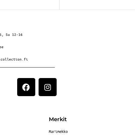
6, Su 12-16
ee
icollection.fi
Merkit
Marimekko