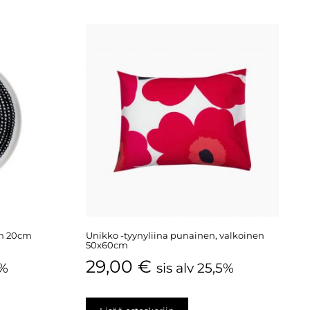
en 20cm
Unikko -tyynyliina punainen, valkoinen
50x60cm
29,00
€
5%
sis alv 25,5%