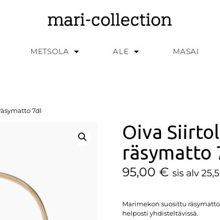
METSOLA
ALE
MASAI
räsymatto 7dl
Oiva Siirt
räsymatto 
95,00
€
sis alv 25,
Marimekon suosittu räsymatto 
helposti yhdisteltävissä.