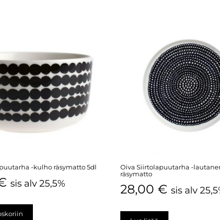
apuutarha -kulho räsymatto 5dl
Oiva Siirtolapuutarha -lautan
räsymatto
€
sis alv 25,5%
28,00
€
sis alv 25,
oskoriin