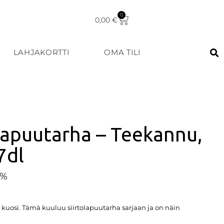
0
0,00
€
LAHJAKORTTI
OMA TILI
olapuutarha – Teekannu,
7dl
5%
kuosi. Tämä kuuluu siirtolapuutarha sarjaan ja on näin