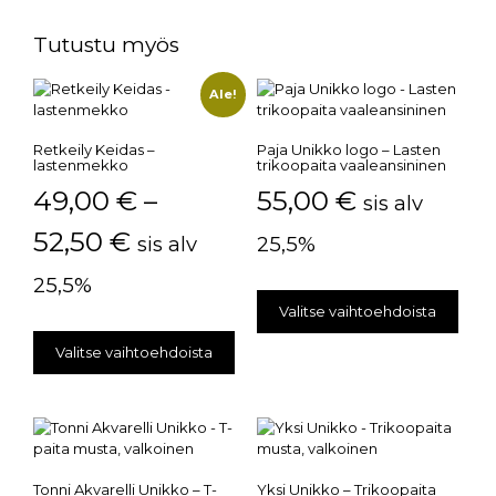
Tutustu myös
Ale!
Retkeily Keidas –
Paja Unikko logo – Lasten
lastenmekko
trikoopaita vaaleansininen
49,00
€
–
55,00
€
sis alv
52,50
€
sis alv
25,5%
25,5%
Valitse vaihtoehdoista
Valitse vaihtoehdoista
Tonni Akvarelli Unikko – T-
Yksi Unikko – Trikoopaita