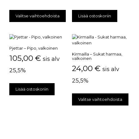
Valitse vaihtoehdoista
Lisää ostoskoriin
Pjettar – Pipo, valkoinen
Kirmailla – Sukat harmaa,
105,00
€
sis alv
valkoinen
24,00
€
sis alv
25,5%
25,5%
Lisää ostoskoriin
Valitse vaihtoehdoista