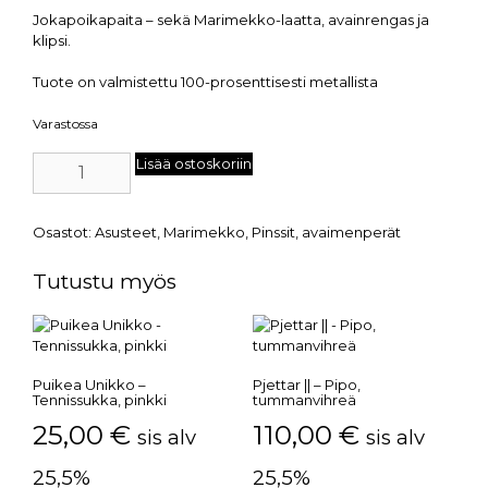
Jokapoikapaita – sekä Marimekko-laatta, avainrengas ja
klipsi.
Tuote on valmistettu 100-prosenttisesti metallista
Varastossa
Lisää ostoskoriin
Osastot:
Asusteet
,
Marimekko
,
Pinssit, avaimenperät
Tutustu myös
Puikea Unikko –
Pjettar || – Pipo,
Tennissukka, pinkki
tummanvihreä
25,00
€
110,00
€
sis alv
sis alv
25,5%
25,5%