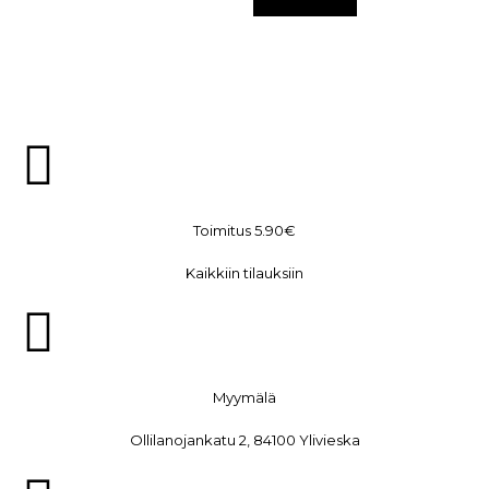
Toimitus 5.90€
Kaikkiin tilauksiin
Myymälä
Ollilanojankatu 2, 84100 Ylivieska