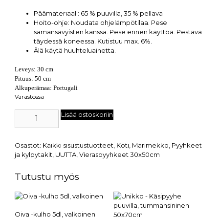
Päämateriaali:
65 % puuvilla, 35 % pellava
Hoito-ohje:
Noudata ohjelämpötilaa. Pese
samansävyisten kanssa. Pese ennen käyttöä. Pestävä
täydessä koneessa. Kutistuu max. 6%.
Älä käytä huuhteluainetta.
Leveys: 30 cm
Pituus: 50 cm
Alkuperämaa: Portugali
Varastossa
Lisää ostoskoriin
Osastot:
Kaikki sisustustuotteet
,
Koti
,
Marimekko
,
Pyyhkeet
ja kylpytakit
,
UUTTA
,
Vieraspyyhkeet 30x50cm
Tutustu myös
Oiva -kulho 5dl, valkoinen