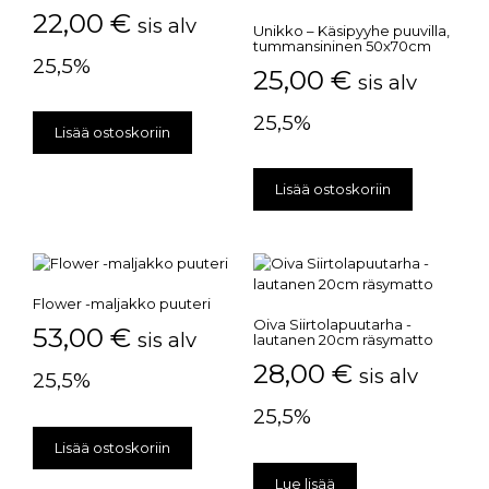
22,00
€
sis alv
Unikko – Käsipyyhe puuvilla,
tummansininen 50x70cm
25,5%
25,00
€
sis alv
25,5%
Lisää ostoskoriin
Lisää ostoskoriin
Flower -maljakko puuteri
Oiva Siirtolapuutarha -
53,00
€
sis alv
lautanen 20cm räsymatto
28,00
€
sis alv
25,5%
25,5%
Lisää ostoskoriin
Lue lisää