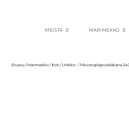
MEISTÄ
MARIMEKKO
Etusivu
/
Marimekko
/
Koti
/ Unikko – Trikootuplapussilakana 2