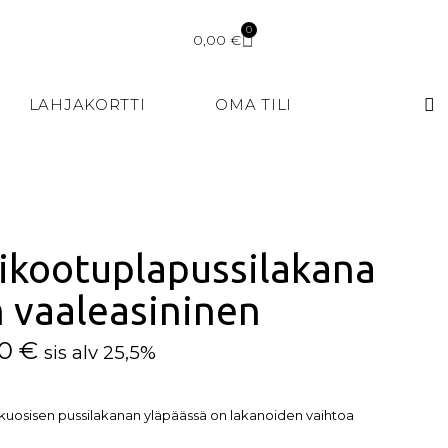
0
0,00
€
LAHJAKORTTI
OMA TILI
rikootuplapussilakana
 vaaleasininen
00
€
sis alv 25,5%
uosisen pussilakanan yläpäässä on lakanoiden vaihtoa