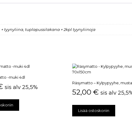
 tyynyliina, tuplapussilakana + 2kpl tyynyliinoja
tto -muki 4dl
Räsymatto – Kylpypyyhe, must
€
sis alv 25,5%
52,00
€
sis alv 25,5
oskoriin
Lisää ostoskoriin