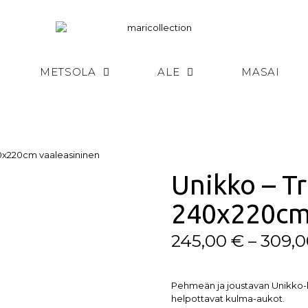
METSOLA
ALE
MASAI
40x220cm vaaleasininen
Unikko – T
240x220cm
245,00
€
–
309,
Pehmeän ja joustavan Unikko-k
helpottavat kulma-aukot.