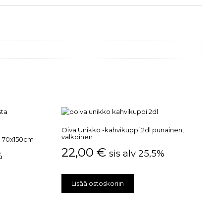
Oiva Unikko -kahvikuppi 2dl punainen,
valkoinen
a 70x150cm
22,00
€
sis alv 25,5%
%
Lisää ostoskoriin