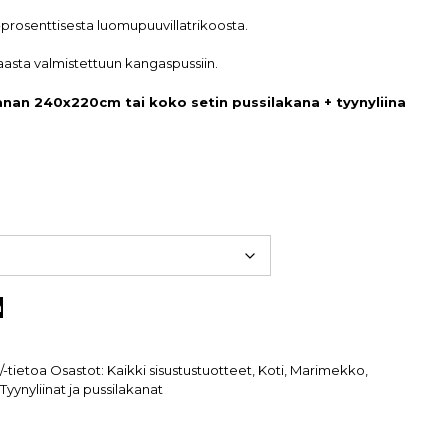
-prosenttisesta luomupuuvillatrikoosta.
sta valmistettuun kangaspussiin.
kanan 240x220cm tai koko setin pussilakana + tyynyliina
n
a/-tietoa
Osastot:
Kaikki sisustustuotteet
,
Koti
,
Marimekko
,
,
Tyynyliinat ja pussilakanat