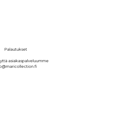
Palautukset
eyttä asiakaspalveluumme
fo@maricollection.fi