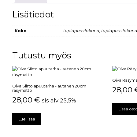
Lisätiedot
Koko
tuplapussilakana, tuplapussilakana +
Tutustu myös
Oiva Räsyma
Oiva Siirtolapuutarha -lautanen 20cm
28,00
räsymatto
28,00
€
sis alv 25,5%
Lisää ost
Lue lisää