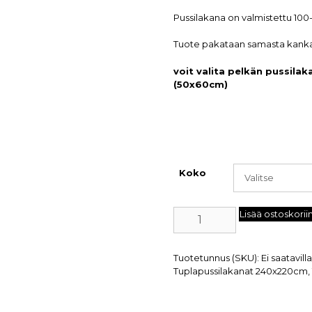
Pussilakana on valmistettu 100
Tuote pakataan samasta kankaa
voit valita pelkän pussila
(50x60cm)
Koko
Lisää ostoskorii
Tuotetunnus (SKU):
Ei saatavill
Tuplapussilakanat 240x220cm