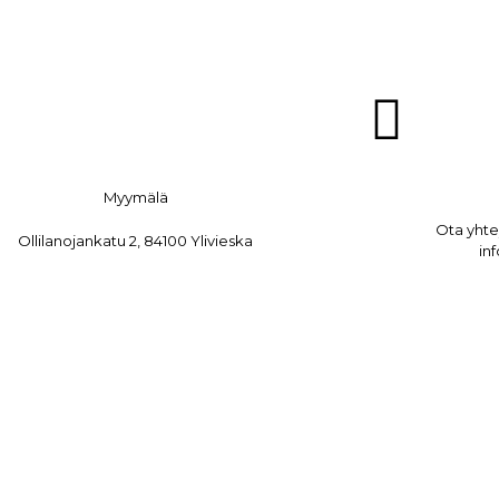
Myymälä
Ota yht
Ollilanojankatu 2, 84100 Ylivieska
in