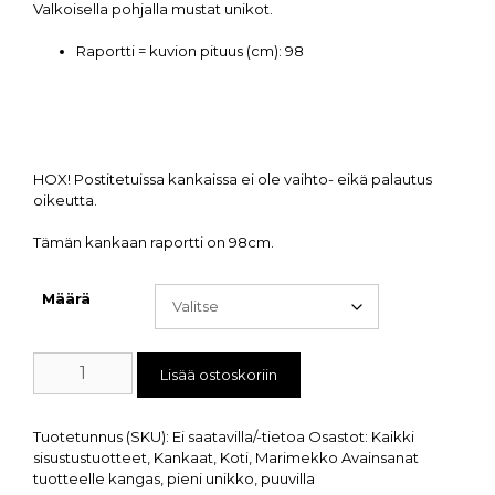
Valkoisella pohjalla mustat unikot.
Raportti = kuvion pituus (cm):
98
HOX! Postitetuissa kankaissa ei ole vaihto- eikä palautus
oikeutta.
Tämän kankaan raportti on 98cm.
Määrä
Lisää ostoskoriin
Tuotetunnus (SKU):
Ei saatavilla/-tietoa
Osastot:
Kaikki
sisustustuotteet
,
Kankaat
,
Koti
,
Marimekko
Avainsanat
tuotteelle
kangas
,
pieni unikko
,
puuvilla