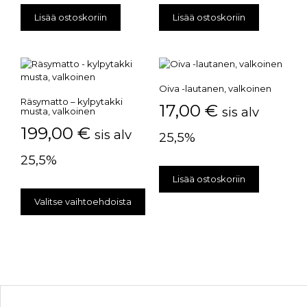
Lisää ostoskoriin
Lisää ostoskoriin
Oiva -lautanen, valkoinen
Räsymatto – kylpytakki
17,00
€
sis alv
musta, valkoinen
199,00
€
sis alv
25,5%
25,5%
Lisää ostoskoriin
Valitse vaihtoehdoista