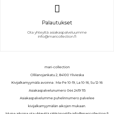
Palautukset
Ota yhteyttä asiakaspalveluumme
info@maricollection.fi
mari-collection
Ollilanojankatu 2, 84100 Ylivieska
Kivijalkamyymälä avoinna : Ma-Pe 10-19, La 10-16, Su 12-16
Asiakaspalvelunumero 044 2419 115
Asiakaspalvelumme puhelinnumero palvelee
kivijalkamyymälän aikojen mukaan.
Muina aikoina ota yhteyttä sähköpostilla info@maricollection.fi