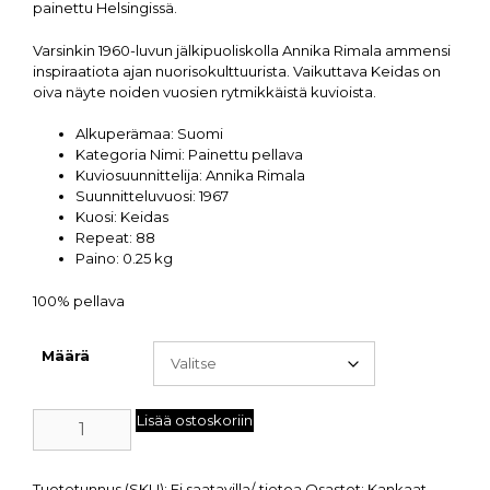
painettu Helsingissä.
Varsinkin 1960-luvun jälkipuoliskolla Annika Rimala ammensi
inspiraatiota ajan nuorisokulttuurista. Vaikuttava Keidas on
oiva näyte noiden vuosien rytmikkäistä kuvioista.
Alkuperämaa:
Suomi
Kategoria Nimi:
Painettu pellava
Kuviosuunnittelija:
Annika Rimala
Suunnitteluvuosi:
1967
Kuosi:
Keidas
Repeat:
88
Paino:
0.25 kg
100% pellava
Määrä
Lisää ostoskoriin
Tuotetunnus (SKU):
Ei saatavilla/-tietoa
Osastot:
Kankaat
,