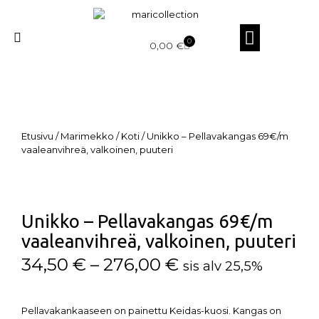
0
0,00
€
Etusivu
/
Marimekko
/
Koti
/ Unikko – Pellavakangas 69€/m
vaaleanvihreä, valkoinen, puuteri
Unikko – Pellavakangas 69€/m
vaaleanvihreä, valkoinen, puuteri
34,50
€
–
276,00
€
sis alv 25,5%
Pellavakankaaseen on painettu Keidas-kuosi. Kangas on