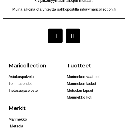
kivijalkamyymälän aikojen mukaan.
Muina aikoina ota yhteyttä sähköpostilla info@maricollection.fi
Maricollection
Tuotteet
Asiakaspalvelu
Marimekon vaatteet
Toimitusehdot
Marimekon laukut
Tietosuojaseloste
Metsolan lapset
Marimekko koti
Merkit
Marimekko
Metsola