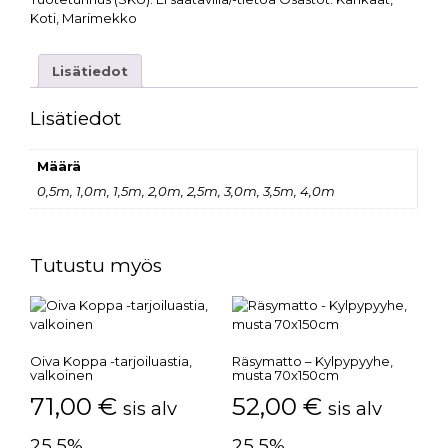
Koti
,
Marimekko
Lisätiedot
Lisätiedot
Määrä
0,5m, 1,0m, 1,5m, 2,0m, 2,5m, 3,0m, 3,5m, 4,0m
Tutustu myös
Oiva Koppa -tarjoiluastia,
Räsymatto – Kylpypyyhe,
valkoinen
musta 70x150cm
71,00
€
52,00
€
sis alv
sis alv
25,5%
25,5%