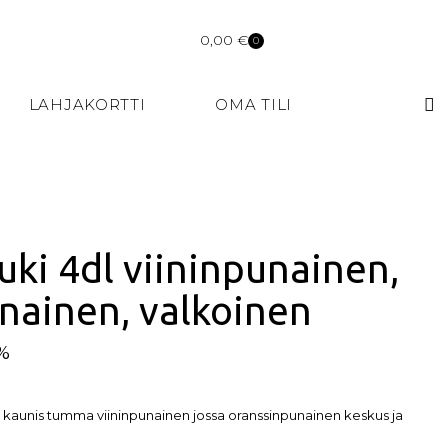
0,00
€
0
LAHJAKORTTI
OMA TILI
uki 4dl viininpunainen,
nainen, valkoinen
5%
 kaunis tumma viininpunainen jossa oranssinpunainen keskus ja