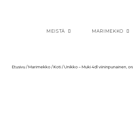
MEISTÄ
MARIMEKKO
Etusivu
/
Marimekko
/
Koti
/ Unikko – Muki 4dl viininpunainen, o