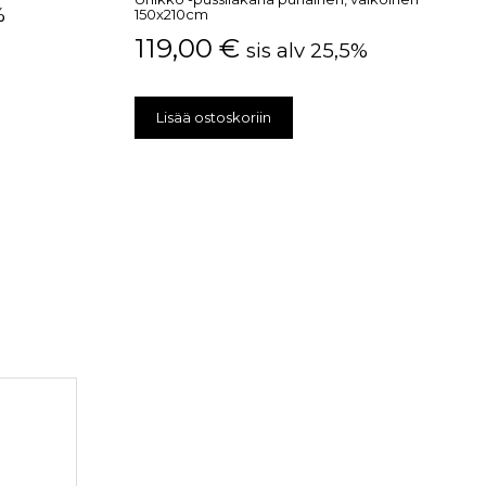
%
150x210cm
119,00
€
sis alv 25,5%
Lisää ostoskoriin