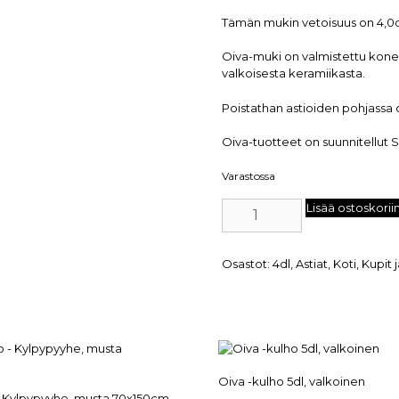
Tämän mukin vetoisuus on 4,0
Oiva-muki on valmistettu kone
valkoisesta keramiikasta.
Poistathan astioiden pohjassa o
Oiva-tuotteet on suunnitellut 
Varastossa
Lisää ostoskorii
Osastot:
4dl
,
Astiat
,
Koti
,
Kupit 
Oiva -kulho 5dl, valkoinen
 Kylpypyyhe, musta 70x150cm