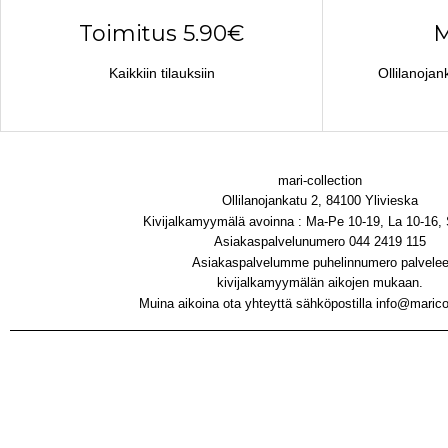
Toimitus 5.90€
M
Kaikkiin tilauksiin
Ollilanojan
mari-collection
Ollilanojankatu 2, 84100 Ylivieska
Kivijalkamyymälä avoinna : Ma-Pe 10-19, La 10-16,
Asiakaspalvelunumero 044 2419 115
Asiakaspalvelumme puhelinnumero palvele
kivijalkamyymälän aikojen mukaan.
Muina aikoina ota yhteyttä sähköpostilla info@maricol