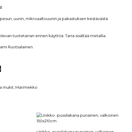
dl
pesun, uunin, mikroaaltouunin ja pakastuksen kestävästä
levan tuotetarran ennen käyttöä. Tarra sisältää metallia.
Sami Ruotsalainen.
n
ja mukit
,
Marimekko
Unikko -pussilakana punainen, valkoinen