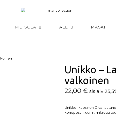
METSOLA
ALE
MASAI
lkoinen
Unikko – L
valkoinen
22,00
€
sis alv 25,
Unikko -kuosinen Oiva-lautanen
konepesun, uunin, mikroaaltou