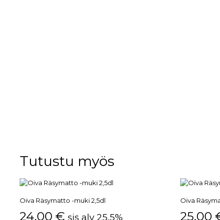
Tutustu myös
Oiva Räsymatto -muki 2,5dl
Oiva Räsymat
24,00
€
25,00
sis alv 25,5%