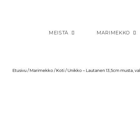
MEISTÄ
MARIMEKKO
Etusivu
/
Marimekko
/
Koti
/ Unikko – Lautanen 13,5cm musta, va