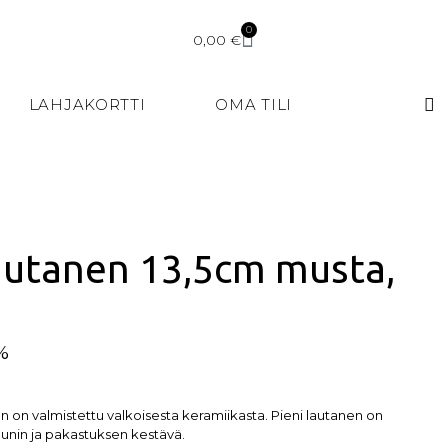
0
0,00
€
LAHJAKORTTI
OMA TILI
autanen 13,5cm musta,
5%
 on valmistettu valkoisesta keramiikasta. Pieni lautanen on
unin ja pakastuksen kestävä.