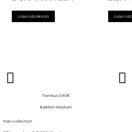
Lisää ostoskoriin
Lisää ost
Toimitus 5.90€
Kaikkiin tilauksiin
mari-collection