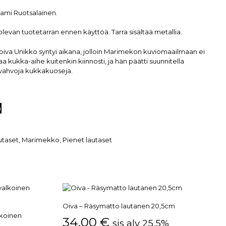
Sami Ruotsalainen.
levan tuotetarran ennen käyttöä. Tarra sisältää metallia.
oiva Unikko syntyi aikana, jolloin Marimekon kuviomaailmaan ei
laa kukka-aihe kuitenkin kiinnosti, ja hän päätti suunnitella
 vahvoja kukkakuoseja.
n
utaset
,
Marimekko
,
Pienet lautaset
Oiva – Räsymatto lautanen 20,5cm
lkoinen
34,00
€
sis alv 25,5%