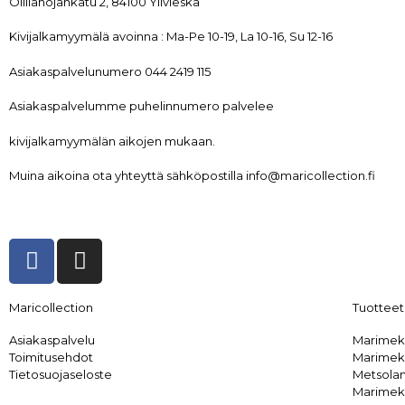
Ollilanojankatu 2, 84100 Ylivieska
Kivijalkamyymälä avoinna : Ma-Pe 10-19, La 10-16, Su 12-16
Asiakaspalvelunumero 044 2419 115
Asiakaspalvelumme puhelinnumero palvelee
kivijalkamyymälän aikojen mukaan.
Muina aikoina ota yhteyttä sähköpostilla info@maricollection.fi
Maricollection
Tuotteet
Asiakaspalvelu
Marimek
Toimitusehdot
Marimek
Tietosuojaseloste
Metsolan
Marimek