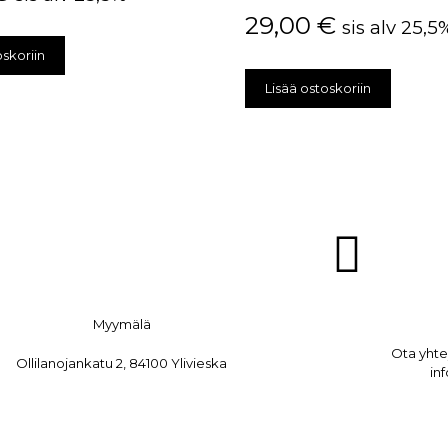
29,00
€
sis alv 25,5
oskoriin
Lisää ostoskoriin
Myymälä
Ota yht
Ollilanojankatu 2, 84100 Ylivieska
in