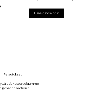
%
Lisää ostoskoriin
Palautukset
eyttä asiakaspalveluumme
fo@maricollection.fi