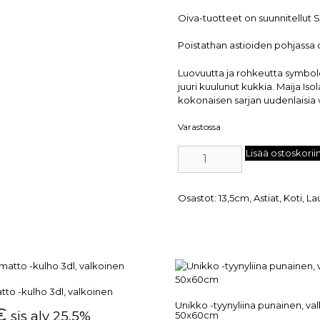
Oiva-tuotteet on suunnitellut 
Poistathan astioiden pohjassa o
Luovuutta ja rohkeutta symbol
juuri kuulunut kukkia. Maija Iso
kokonaisen sarjan uudenlaisia
Varastossa
Lisää ostoskorii
Osastot:
13,5cm
,
Astiat
,
Koti
,
La
to -kulho 3dl, valkoinen
Unikko -tyynyliina punainen, va
€
sis alv 25,5%
50x60cm