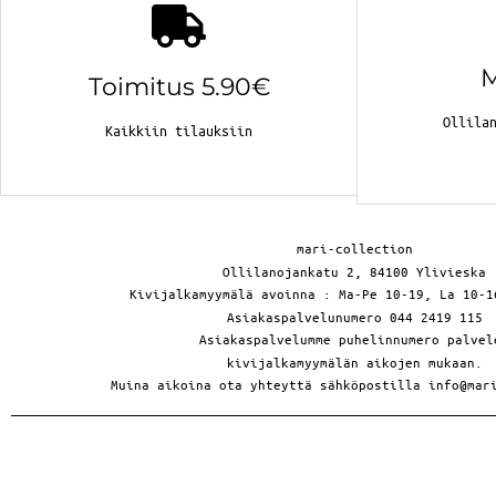
Toimitus 5.90€
Ollila
Kaikkiin tilauksiin
mari-collection
Ollilanojankatu 2, 84100 Ylivieska
Kivijalkamyymälä avoinna : Ma-Pe 10-19, La 10-1
Asiakaspalvelunumero 044 2419 115
Asiakaspalvelumme puhelinnumero palvel
kivijalkamyymälän aikojen mukaan.
Muina aikoina ota yhteyttä sähköpostilla info@mar