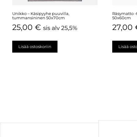
Unikko – Käsipyyhe puuvilla,
Räsymatto -
tummansininen 50x70cm
50x60cm
25,00
€
27,00
sis alv 25,5%
Lisää ostoskoriin
Lisää ost