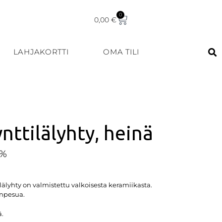
0
0,00
€
LAHJAKORTTI
OMA TILI
nttilälyhty, heinä
5%
älyhty on valmistettu valkoisesta keramiikasta.
inpesua.
ä.