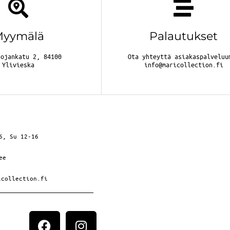
Myymälä
Palautukset
nojankatu 2, 84100
Ota yhteyttä asiakaspalveluu
Ylivieska
info@maricollection.fi
6, Su 12-16
ee
icollection.fi