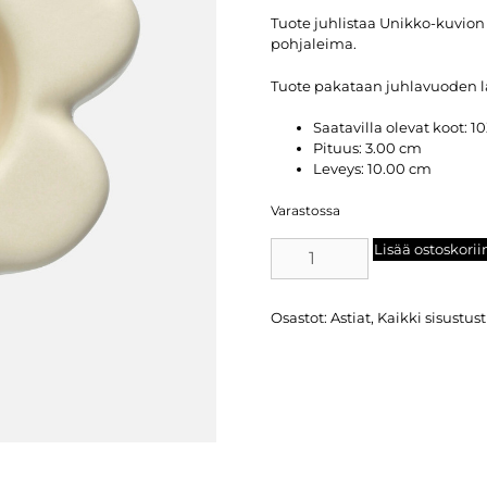
Tuote juhlistaa Unikko-kuvion
pohjaleima.
Tuote pakataan juhlavuoden l
Saatavilla olevat koot:
1
Pituus:
3.00 cm
Leveys:
10.00 cm
Varastossa
Lisää ostoskorii
Osastot:
Astiat
,
Kaikki sisustus