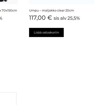
ta 70x150cm
Umpu – maljakko clear 20cm
117,00
€
5%
sis alv 25,5%
Lisää ostoskoriin