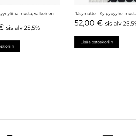
tyynyliina musta, valkoinen
Räsymatto – Kylpypyyhe, mus
52,00
€
sis alv 25,
€
sis alv 25,5%
Lisää ostoskoriin
oskoriin