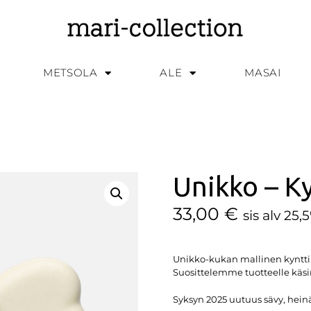
METSOLA
ALE
MASAI
Unikko – Ky
33,00
€
sis alv 25,
Unikko-kukan mallinen kynttil
Suosittelemme tuotteelle käs
Syksyn 2025 uutuus sävy, hein