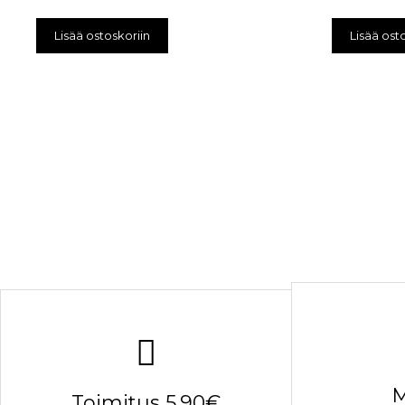
Lisää ostoskoriin
Lisää ost
M
Toimitus 5.90€