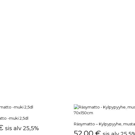
to -muki 2,5dl
Räsymatto – Kylpypyyhe, must
€
sis alv 25,5%
52,00
€
sis alv 25,5