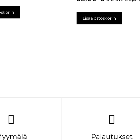
oskoriin
Lisää ostoskoriin
yymälä
Palautukset