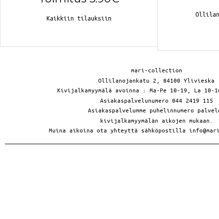
Ollila
Kaikkiin tilauksiin
mari-collection
Ollilanojankatu 2, 84100 Ylivieska
Kivijalkamyymälä avoinna : Ma-Pe 10-19, La 10-1
Asiakaspalvelunumero 044 2419 115
Asiakaspalvelumme puhelinnumero palvel
kivijalkamyymälän aikojen mukaan.
Muina aikoina ota yhteyttä sähköpostilla info@mar