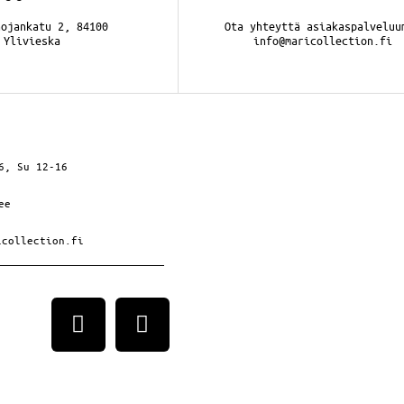
nojankatu 2, 84100
Ota yhteyttä asiakaspalveluu
Ylivieska
info@maricollection.fi
6, Su 12-16
ee
icollection.fi