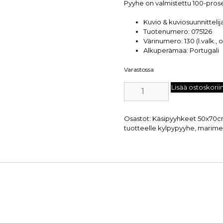
Pyyhe on valmistettu 100-prose
Kuvio & kuviosuunnittelija
Tuotenumero: 075126
Värinumero: 130 (l.valk., 
Alkuperämaa: Portugali
Varastossa
Lisää ostoskorii
Osastot:
Käsipyyhkeet 50x70
tuotteelle
kylpypyyhe
,
marime