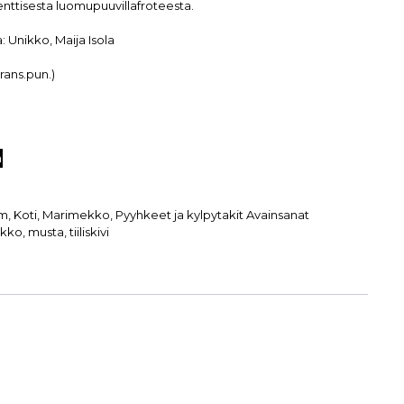
nttisesta luomupuuvillafroteesta.
: Unikko, Maija Isola
orans.pun.)
n
cm
,
Koti
,
Marimekko
,
Pyyhkeet ja kylpytakit
Avainsanat
kko
,
musta
,
tiiliskivi