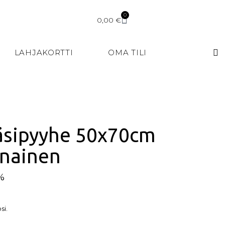
0
0,00
€
LAHJAKORTTI
OMA TILI
äsipyyhe 50x70cm
unainen
5%
si.