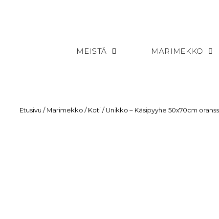
MEISTÄ
MARIMEKKO
Etusivu
/
Marimekko
/
Koti
/ Unikko – Käsipyyhe 50x70cm orans