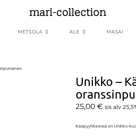
METSOLA
ALE
MASAI
sinpunainen
Unikko – K
oranssinp
25,00
€
sis alv 25,
Käsipyyhkeessä on Unikko-kuo