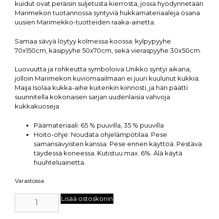
kuidut ovat peräisin suljetusta kierrosta, jossa hyödynnetään
Marimekon tuotannossa syntyviä hukkamateriaaleja osana
uusien Marimekko-tuotteiden raaka-ainetta.
Samaa sävyä löytyy kolmessa koossa; kylpypyyhe
70x150cm, käsipyyhe 50x70cm, sekä vieraspyyhe 30x50cm.
Luovuutta ja rohkeutta symboloiva Unikko syntyi aikana,
jolloin Marimekon kuviomaailmaan ei juuri kuulunut kukkia.
Maija Isolaa kukka-aihe kuitenkin kiinnosti, ja hän päätti
suunnitella kokonaisen sarjan uudenlaisia vahvoja
kukkakuoseja.
Päämateriaali:
65 % puuvilla, 35 % puuvilla
Hoito-ohje:
Noudata ohjelämpötilaa. Pese
samansävyisten kanssa. Pese ennen käyttöä. Pestävä
täydessä koneessa. Kutistuu max. 6%. Älä käytä
huuhteluainetta.
Varastossa
Lisää ostoskoriin