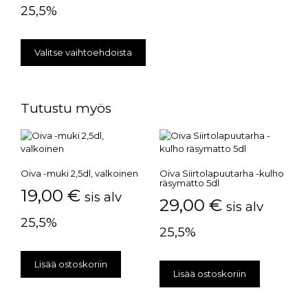
25,5%
Valitse vaihtoehdoista
Tutustu myös
Oiva -muki 2,5dl, valkoinen
Oiva Siirtolapuutarha -kulho
räsymatto 5dl
19,00
€
sis alv
29,00
€
sis alv
25,5%
25,5%
Lisää ostoskoriin
Lisää ostoskoriin