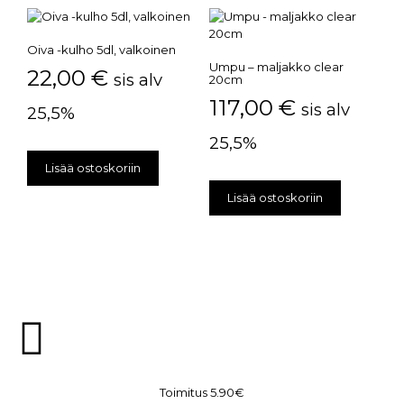
Oiva -kulho 5dl, valkoinen
Umpu – maljakko clear
22,00
€
sis alv
20cm
117,00
€
sis alv
25,5%
25,5%
Lisää ostoskoriin
Lisää ostoskoriin
Toimitus 5.90€