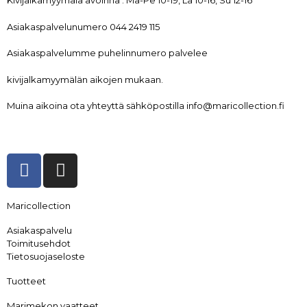
Kivijalkamyymälä avoinna : Ma-Pe 10-19, La 10-16, Su 12-16
Asiakaspalvelunumero 044 2419 115
Asiakaspalvelumme puhelinnumero palvelee
kivijalkamyymälän aikojen mukaan.
Muina aikoina ota yhteyttä sähköpostilla info@maricollection.fi
Maricollection
Asiakaspalvelu
Toimitusehdot
Tietosuojaseloste
Tuotteet
Marimekon vaatteet