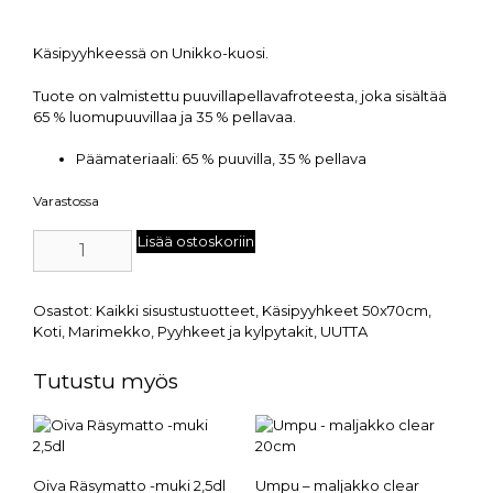
Käsipyyhkeessä on Unikko-kuosi.
Tuote on valmistettu puuvillapellavafroteesta, joka sisältää
65 % luomupuuvillaa ja 35 % pellavaa.
Päämateriaali:
65 % puuvilla, 35 % pellava
Varastossa
Lisää ostoskoriin
Osastot:
Kaikki sisustustuotteet
,
Käsipyyhkeet 50x70cm
,
Koti
,
Marimekko
,
Pyyhkeet ja kylpytakit
,
UUTTA
Tutustu myös
Oiva Räsymatto -muki 2,5dl
Umpu – maljakko clear