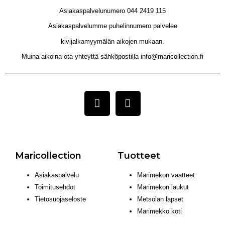
Asiakaspalvelunumero 044 2419 115
Asiakaspalvelumme puhelinnumero palvelee
kivijalkamyymälän aikojen mukaan.
Muina aikoina ota yhteyttä sähköpostilla info@maricollection.fi
Maricollection
Tuotteet
Asiakaspalvelu
Marimekon vaatteet
Toimitusehdot
Marimekon laukut
Tietosuojaseloste
Metsolan lapset
Marimekko koti