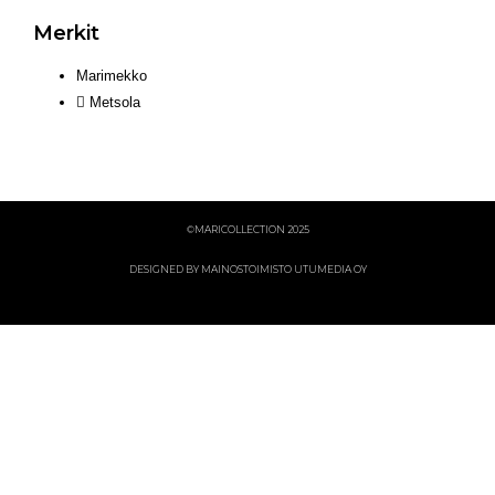
Merkit
Marimekko
Metsola
©MARICOLLECTION 2025
DESIGNED BY MAINOSTOIMISTO UTUMEDIA OY