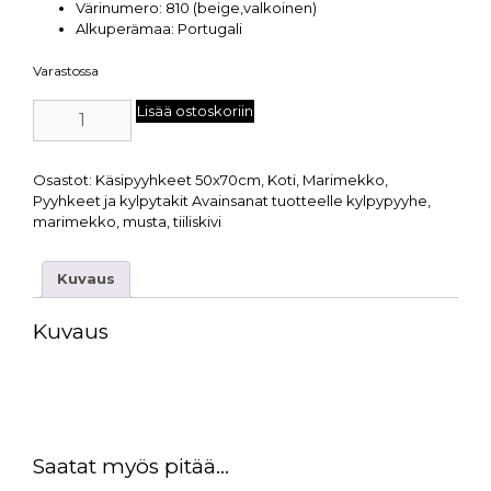
Värinumero: 810 (beige,valkoinen)
Alkuperämaa: Portugali
Varastossa
Lisää ostoskoriin
Osastot:
Käsipyyhkeet 50x70cm
,
Koti
,
Marimekko
,
Pyyhkeet ja kylpytakit
Avainsanat tuotteelle
kylpypyyhe
,
marimekko
,
musta
,
tiiliskivi
Kuvaus
Kuvaus
Saatat myös pitää...