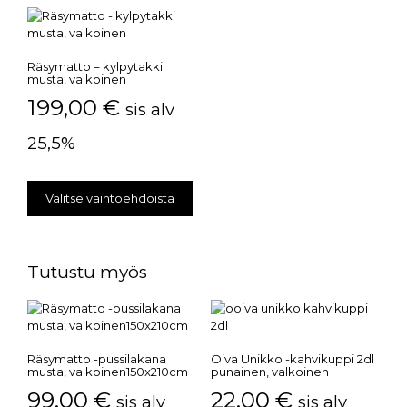
Räsymatto – kylpytakki
musta, valkoinen
199,00
€
sis alv
25,5%
Valitse vaihtoehdoista
Tutustu myös
Räsymatto -pussilakana
Oiva Unikko -kahvikuppi 2dl
musta, valkoinen150x210cm
punainen, valkoinen
99,00
€
22,00
€
sis alv
sis alv