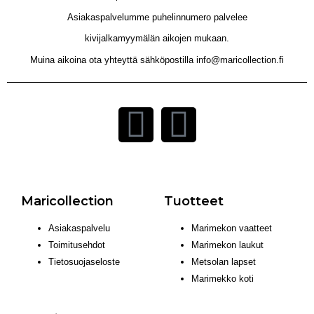
Asiakaspalvelumme puhelinnumero palvelee
kivijalkamyymälän aikojen mukaan.
Muina aikoina ota yhteyttä sähköpostilla info@maricollection.fi
Maricollection
Tuotteet
Asiakaspalvelu
Marimekon vaatteet
Toimitusehdot
Marimekon laukut
Tietosuojaseloste
Metsolan lapset
Marimekko koti