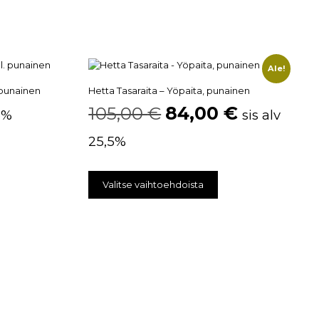
Ale!
. punainen
Hetta Tasaraita – Yöpaita, punainen
105,00
€
84,00
€
,5%
sis alv
25,5%
Valitse vaihtoehdoista