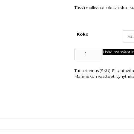
Tässä mallissa ei ole Unikko -k
Koko
Lisää ostoskorii
Tuotetunnus (SKU):
Ei saatavill
Marimekon vaatteet
,
Lyhythiha