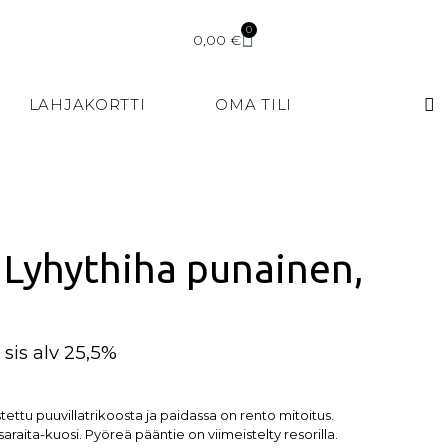
0
0,00
€
LAHJAKORTTI
OMA TILI
– Lyhythiha punainen,
sis alv 25,5%
tettu puuvillatrikoosta ja paidassa on rento mitoitus.
araita-kuosi. Pyöreä pääntie on viimeistelty resorilla.