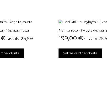
ita – Yöpaita, musta
Pieni Unikko – Kylpytakki, vaal
0
€
199,00
€
sis alv 25,5%
sis alv 25
aihtoehdoista
Valitse vaihtoehdoista