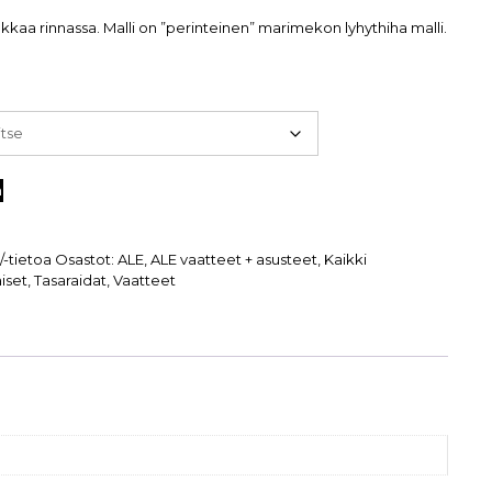
ukkaa rinnassa. Malli on ”perinteinen” marimekon lyhythiha malli.
n
a/-tietoa
Osastot:
ALE
,
ALE vaatteet + asusteet
,
Kaikki
iset
,
Tasaraidat
,
Vaatteet