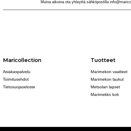
Muina aikoina ota yhteyttä sähköpostilla info@maricol
Maricollection
Tuotteet
Asiakaspalvelu
Marimekon vaatteet
Toimitusehdot
Marimekon laukut
Tietosuojaseloste
Metsolan lapset
Marimekko koti