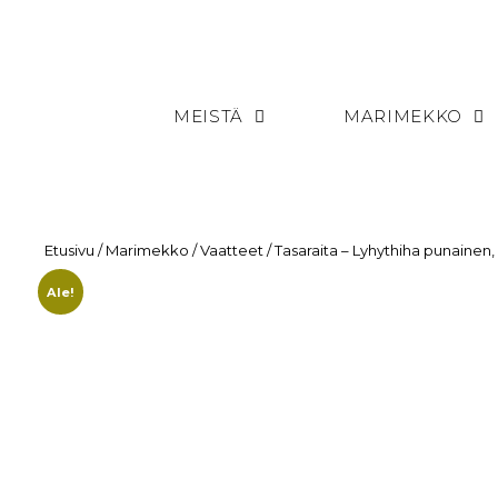
MEISTÄ
MARIMEKKO
Etusivu
/
Marimekko
/
Vaatteet
/ Tasaraita – Lyhythiha punainen,
Ale!