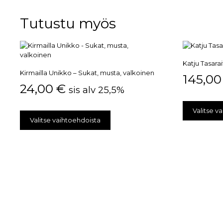
Tutustu myös
Katju Tasara
Kirmailla Unikko – Sukat, musta, valkoinen
145,0
24,00
€
sis alv 25,5%
Valitse v
Valitse vaihtoehdoista