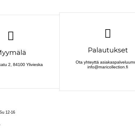
Palautukset
yymälä
Ota yhteyttä asiakaspalveluu
katu 2, 84100 Ylivieska
info@maricollection.fi
 Su 12-16
e