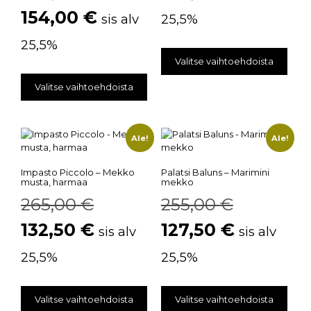
154,00
€
sis alv
25,5%
25,5%
Valitse vaihtoehdoista
Valitse vaihtoehdoista
Ale!
Ale!
Impasto Piccolo – Mekko
Palatsi Baluns – Marimini
musta, harmaa
mekko
265,00
€
255,00
€
132,50
€
127,50
€
sis alv
sis alv
25,5%
25,5%
Valitse vaihtoehdoista
Valitse vaihtoehdoista