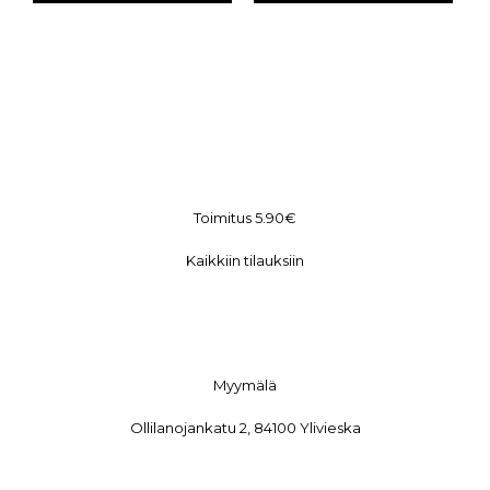
Toimitus 5.90€
Kaikkiin tilauksiin
Myymälä
Ollilanojankatu 2, 84100 Ylivieska