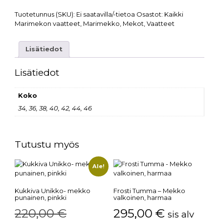
Tuotetunnus (SKU):
Ei saatavilla/-tietoa
Osastot:
Kaikki
Marimekon vaatteet
,
Marimekko
,
Mekot
,
Vaatteet
Lisätiedot
Lisätiedot
Koko
34, 36, 38, 40, 42, 44, 46
Tutustu myös
Ale!
Kukkiva Unikko- mekko
Frosti Tumma – Mekko
punainen, pinkki
valkoinen, harmaa
220,00
€
295,00
€
sis alv