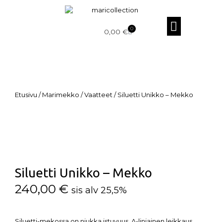
0
0,00
€
Etusivu
/
Marimekko
/
Vaatteet
/ Siluetti Unikko – Mekko
Siluetti Unikko – Mekko
240,00
€
sis alv 25,5%
Siluetti-mekossa on niukka istuvuus, A-linjainen leikkaus