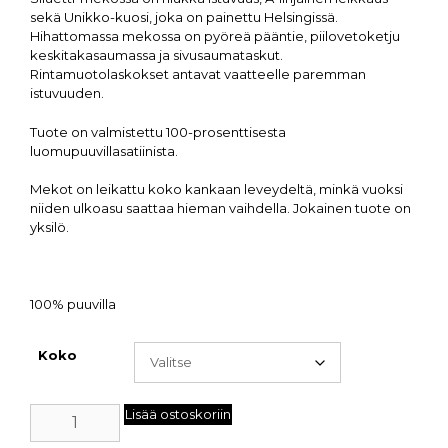
sekä Unikko-kuosi, joka on painettu Helsingissä.
Hihattomassa mekossa on pyöreä pääntie, piilovetoketju
keskitakasaumassa ja sivusaumataskut.
Rintamuotolaskokset antavat vaatteelle paremman
istuvuuden.
Tuote on valmistettu 100-prosenttisesta
luomupuuvillasatiinista.
Mekot on leikattu koko kankaan leveydeltä, minkä vuoksi
niiden ulkoasu saattaa hieman vaihdella. Jokainen tuote on
yksilö.
100% puuvilla
Koko
Lisää ostoskoriin