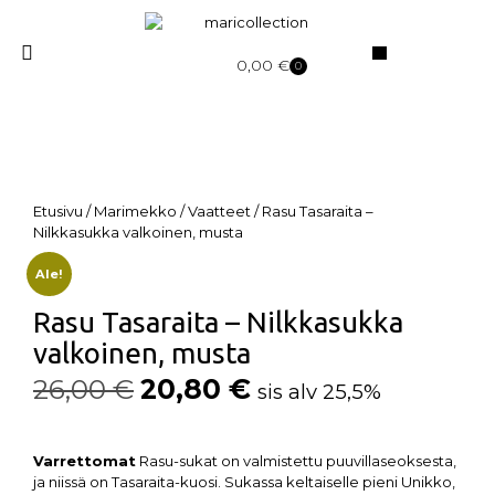
0,00
€
0
Etusivu
/
Marimekko
/
Vaatteet
/ Rasu Tasaraita –
Nilkkasukka valkoinen, musta
Ale!
Rasu Tasaraita – Nilkkasukka
valkoinen, musta
26,00
€
20,80
€
sis alv 25,5%
Varrettomat
Rasu-sukat on valmistettu puuvillaseoksesta,
ja niissä on Tasaraita-kuosi. Sukassa keltaiselle pieni Unikko,