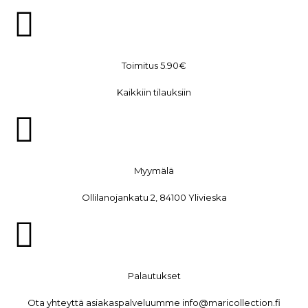
Toimitus 5.90€
Kaikkiin tilauksiin
Myymälä
Ollilanojankatu 2, 84100 Ylivieska
Palautukset
Ota yhteyttä asiakaspalveluumme info@maricollection.fi