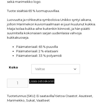
sekä marimekko logo.
Tuote sisältää 65 % luomupuuvillaa.
Luovuutta ja rohkeutta symboloiva Unikko syntyi aikana,
jolloin Marimekon kuviomaailmaan ei juuri kuulunut kukkia.
Maija Isolaa kukka-aihe kuitenkin kiinnosti, ja hän päätti
suunnitella kokonaisen sarjan uudenlaisia vahvoja
kukkakuoseja.
Päämateriaali: 65 % puuvilla
Päämateriaali: 2 % elastaani
Päämateriaali: 33 % polyamidi
Koko
Lisää ostoskoriin
Tuotetunnus (SKU):
Ei saatavilla/-tietoa
Osastot:
Asusteet
,
Marimekko
,
Sukat
,
Vaatteet