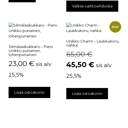
Valitse vaihtoehdoista
Ale!
Unikko Charm – Laukkukoru,
nahka
Silmälasikukkaro – Pieni
Unikko punainen,
65,00
€
lohenpunainen
23,00
€
45,50
€
sis alv
sis alv
25,5%
25,5%
Lisää ostoskoriin
Lisää ostoskoriin