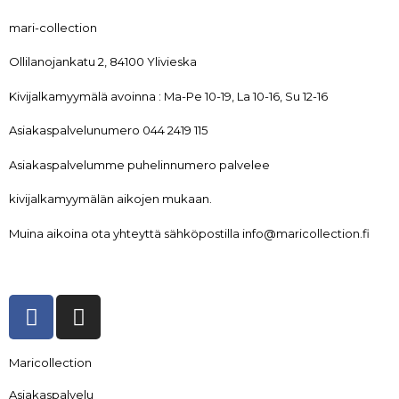
mari-collection
Ollilanojankatu 2, 84100 Ylivieska
Kivijalkamyymälä avoinna : Ma-Pe 10-19, La 10-16, Su 12-16
Asiakaspalvelunumero 044 2419 115
Asiakaspalvelumme puhelinnumero palvelee
kivijalkamyymälän aikojen mukaan.
Muina aikoina ota yhteyttä sähköpostilla info@maricollection.fi
Maricollection
Asiakaspalvelu