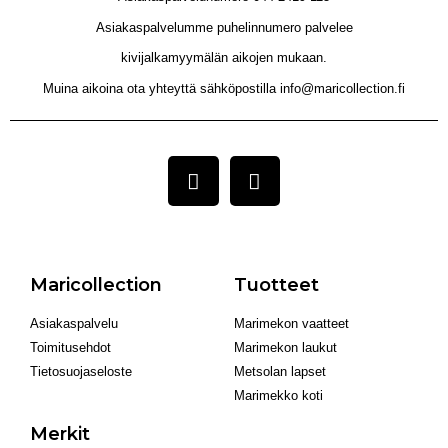
Asiakaspalvelumme puhelinnumero palvelee
kivijalkamyymälän aikojen mukaan.
Muina aikoina ota yhteyttä sähköpostilla info@maricollection.fi
Maricollection
Tuotteet
Asiakaspalvelu
Marimekon vaatteet
Toimitusehdot
Marimekon laukut
Tietosuojaseloste
Metsolan lapset
Marimekko koti
Merkit