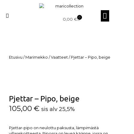
0
0,00
€
Etusivu
/
Marimekko
/
Vaatteet
/ Pjettar – Pipo, beige
Pjettar – Pipo, beige
105,00
€
sis alv 25,5%
Pjettar-pipo on neulottu paksusta, lämpimästä
villasekoitteesta. Pipossa on leveä käänne, jossa on