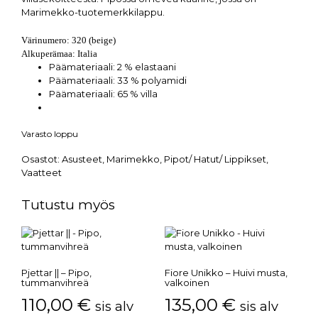
Marimekko-tuotemerkkilappu.
Värinumero: 320 (beige)
Alkuperämaa: Italia
Päämateriaali: 2 % elastaani
Päämateriaali: 33 % polyamidi
Päämateriaali: 65 % villa
Varasto loppu
Osastot:
Asusteet
,
Marimekko
,
Pipot/ Hatut/ Lippikset
,
Vaatteet
Tutustu myös
Pjettar || – Pipo,
Fiore Unikko – Huivi musta,
tummanvihreä
valkoinen
110,00
€
135,00
€
sis alv
sis alv